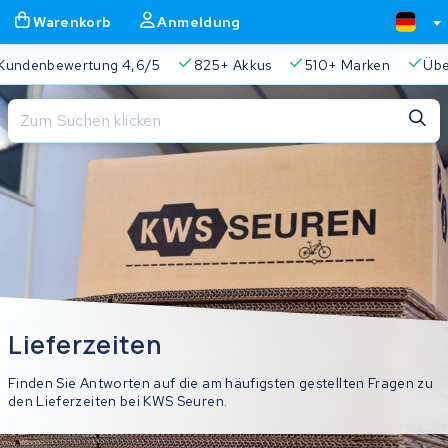
Warenkorb
Anmeldung
 4,6/5
825+ Akkus
510+ Marken
Über 45.000 Akkus r
Schließen
Warenkorb
Schließen
Beginnen Sie mit der Eingabe in der Suchleiste, um zu suchen
Ihr Warenkorb ist leer.
Immer eine passende Lösung
2 Jahre Garantie
Kunde
Lieferzeiten
Finden Sie Antworten auf die am häufigsten gestellten Fragen zu
den Lieferzeiten bei KWS Seuren.