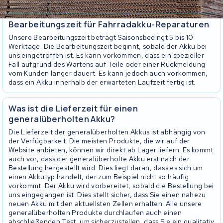
Bearbeitungszeit für Fahrradakku-Reparaturen
Unsere Bearbeitungszeit beträgt Saisonsbedingt 5 bis 10
Werktage. Die Bearbeitungszeit beginnt, sobald der Akku bei
uns eingetroffen ist. Es kann vorkommen, dass ein spezieller
Fall aufgrund des Wartens auf Teile oder einer Rückmeldung
vom Kunden länger dauert. Es kann jedoch auch vorkommen,
dass ein Akku innerhalb der erwarteten Laufzeit fertig ist.
Was ist die Lieferzeit für einen
generalüberholten Akku?
Die Lieferzeit der generalüberholten Akkus ist abhängig von
der Verfügbarkeit. Die meisten Produkte, die wir auf der
Website anbieten, können wir direkt ab Lager liefern. Es kommt
auch vor, dass der generalüberholte Akku erst nach der
Bestellung hergestellt wird. Dies liegt daran, dass es sich um
einen Akkutyp handelt, der zum Beispiel nicht so häufig
vorkommt. Der Akku wird vorbereitet, sobald die Bestellung bei
uns eingegangen ist. Dies stellt sicher, dass Sie einen nahezu
neuen Akku mit den aktuellsten Zellen erhalten. Alle unsere
generalüberholten Produkte durchlaufen auch einen
abschließenden Test, um sicherzustellen, dass Sie ein qualitativ