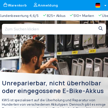
Warenkorb
Anmeldung
 4,6/5
825+ Akkus
510+ Marken
Über 45.000 Akkus r
Schließen
Warenkorb
Schließen
Beginnen Sie mit der Eingabe in der Suchleiste, um zu suchen
Ihr Warenkorb ist leer.
Immer eine passende Lösung
2 Jahre Garantie
Kunde
Unreparierbar, nicht überholbar
oder eingegossene E-Bike-Akkus
KWS ist spezialisiert auf die Überholung und Reparatur von
Hunderten von verschiedenen Akkutypen. Dennoch gibt es einige