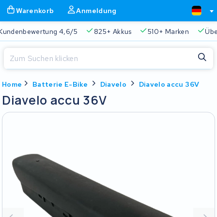
Warenkorb
Anmeldung
 4,6/5
825+ Akkus
510+ Marken
Über 45.000 Akkus r
Schließen
Home
Batterie E-Bike
Diavelo
Diavelo accu 36V
Warenkorb
Schließen
Diavelo accu 36V
Beginnen Sie mit der Eingabe in der Suchleiste, um zu suchen
Ihr Warenkorb ist leer.
Immer eine passende Lösung
2 Jahre Garantie
Kunde