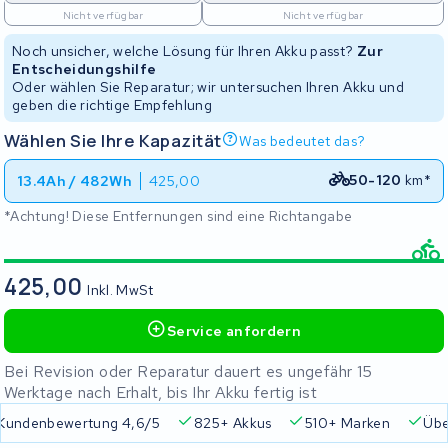
Nicht verfügbar
Nicht verfügbar
Noch unsicher, welche Lösung für Ihren Akku passt?
Zur
Entscheidungshilfe
Oder wählen Sie Reparatur; wir untersuchen Ihren Akku und
geben die richtige Empfehlung
Wählen Sie Ihre Kapazität
Was bedeutet das?
50-120
km*
13.4Ah / 482Wh
425,00
*Achtung! Diese Entfernungen sind eine Richtangabe
425,00
Inkl. MwSt
Service anfordern
Bei Revision oder Reparatur dauert es ungefähr 15
Werktage nach Erhalt, bis Ihr Akku fertig ist
 4,6/5
825+ Akkus
510+ Marken
Über 45.000 Akkus r