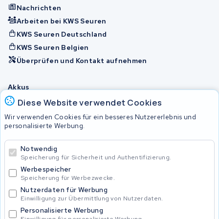
Nachrichten
Arbeiten bei KWS Seuren
KWS Seuren Deutschland
KWS Seuren Belgien
Überprüfen und Kontakt aufnehmen
Akkus
Diese Website verwendet Cookies
Wir verwenden Cookies für ein besseres Nutzererlebnis und
© 2026 KWS Seuren
personalisierte Werbung.
Allgemeine Geschäftsbedingungen
Impressum
Notwendig
Privacy Policy
Speicherung für Sicherheit und Authentifizierung.
Werbespeicher
Speicherung für Werbezwecke.
Nutzerdaten für Werbung
Einwilligung zur Übermittlung von Nutzerdaten.
Personalisierte Werbung
Einwilligung für personalisierte Werbung.