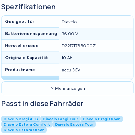
Spezifikationen
Geeignet für
Diavelo
Batterienennspannung
36.00 V
Herstellercode
D2217178B00071
Originale Kapazität
10 Ah
Produktname
accu 36V
Mehr anzeigen
Passt in diese Fahrräder
Diavelo Bragi ATB
Diavelo Bragi Tour
Diavelo Bragi Urban
Diavelo Estora Comfort
Diavelo Estora Tour
Diavelo Estora Urban