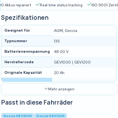
0 Akkus repariert
Real time status tracking
ISO 9001 Zertif
Spezifikationen
Geeignet für
AGM, Goccia
Typnummer
13S
Batterienennspannung
48.00 V
Herstellercode
GEV1000 | GEV1200
Originale Kapazität
20 Ah
Mehr anzeigen
Passt in diese Fahrräder
Goccia GEV1000
Goccia GEV1200