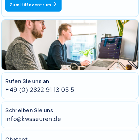
Was muss in den Karton?
Zum Hilfezentrum
Das Einlegeformular, ausgedruckt und mitgeschickt. Ohne
dieses Formular können wir deine Sendung nicht korrekt
zuordnen und die Bearbeitung dauert länger.
Den Akku selbst.
Das passende Ladegerät.
Hat dein Akku ein Schloss? Schicke den Schlüssel in einem
verschlossenen Umschlag mit. Klebe den Schlüssel nicht außen
am Akku fest.
Ohne Ladegerät und Schlüssel können wir deinen Akku nicht
vollständig testen.
Rufen Sie uns an
+49 (0) 2822 91 13 05 5
Schreiben Sie uns
info@kwsseuren.de
Chatbot