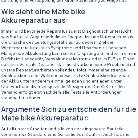
Leistung eine Verdopplung der Kilometerleistung zu Folge hat.
Wie sieht eine Mate bike
Akkureparatur aus:
Immer wird bevor jede Reparatur zuerst Diagnostisch untersucht
was Sache ist. Augenmerk dieser Diagnostischen Untersuchung ist
die Ursache des Leistungsabfalls auf zu decken. Ziel der
Wiederherstellung ist es Symptome und Ursachen zu beheben.
Mangelnde Akkuleistung kann seinen Ursprung z.B. finden in einem
Defekt im Ladegerät, Verwaltungselektronik oder im E-Bike. Einen
üblichen Verschleiß ist aber das meist vorkommende Problem. Sind
unsere Reparaturarbeiten vollendet, folgt immer eine strenge
Qualitätskontrolle. Während diese letzte Qualitätskontrolle wird
der Akku unter anderem einmal geladen und entladen unter
Überwachung diverser spezielle Messgeräte. Das O.K. für den
Versand erfolgt erst nachdem alle Tests alle Anforderungen
standhalten können.
Argumente Sich zu entscheiden für die
Mate bike Akkureparatur:
Auf all unsere Arbeiten und alle von uns eingebaute Bauteile
verleihen wir Standard eine Garantie von 2 Jahre. Auch nachher