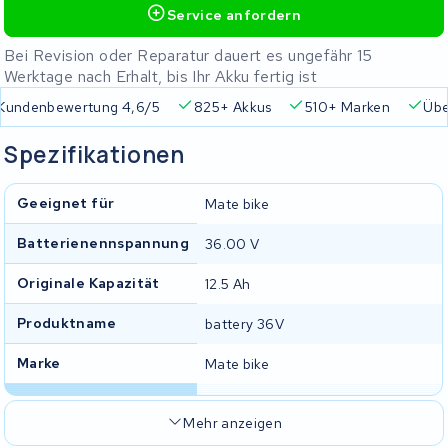
Service anfordern
Bei Revision oder Reparatur dauert es ungefähr 15
Werktage nach Erhalt, bis Ihr Akku fertig ist
Kundenbewertung 4,6/5
825+ Akkus
510+ Marken
Übe
Spezifikationen
Geeignet für
Mate bike
Batterienennspannung
36.00 V
Originale Kapazität
12.5 Ah
Produktname
battery 36V
Marke
Mate bike
Mehr anzeigen