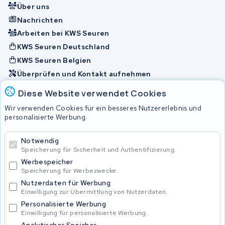
Über uns
Nachrichten
Arbeiten bei KWS Seuren
KWS Seuren Deutschland
KWS Seuren Belgien
Überprüfen und Kontakt aufnehmen
Diese Website verwendet Cookies
Akkus
Wir verwenden Cookies für ein besseres Nutzererlebnis und
personalisierte Werbung.
© 2026 KWS Seuren
Notwendig
Speicherung für Sicherheit und Authentifizierung.
Allgemeine Geschäftsbedingungen
Impressum
Werbespeicher
Privacy Policy
Speicherung für Werbezwecke.
Nutzerdaten für Werbung
Einwilligung zur Übermittlung von Nutzerdaten.
Personalisierte Werbung
Einwilligung für personalisierte Werbung.