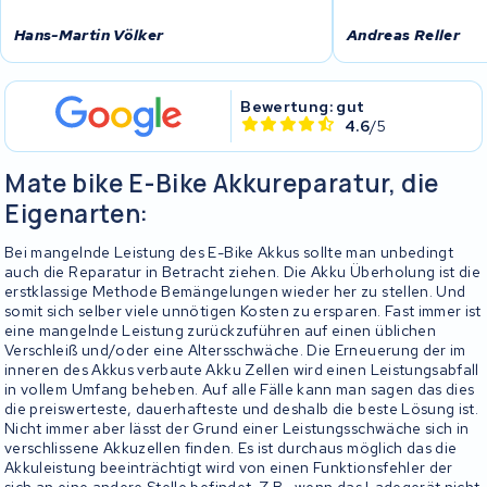
Hans-Martin Völker
Andreas Reller
Bewertung: gut
4.6
/5
Mate bike E-Bike Akkureparatur, die
Eigenarten:
Bei mangelnde Leistung des E-Bike Akkus sollte man unbedingt
auch die Reparatur in Betracht ziehen. Die Akku Überholung ist die
erstklassige Methode Bemängelungen wieder her zu stellen. Und
somit sich selber viele unnötigen Kosten zu ersparen. Fast immer ist
eine mangelnde Leistung zurückzuführen auf einen üblichen
Verschleiß und/oder eine Altersschwäche. Die Erneuerung der im
inneren des Akkus verbaute Akku Zellen wird einen Leistungsabfall
in vollem Umfang beheben. Auf alle Fälle kann man sagen das dies
die preiswerteste, dauerhafteste und deshalb die beste Lösung ist.
Nicht immer aber lässt der Grund einer Leistungsschwäche sich in
verschlissene Akkuzellen finden. Es ist durchaus möglich das die
Akkuleistung beeinträchtigt wird von einen Funktionsfehler der
sich an eine andere Stelle befindet. Z.B., wenn das Ladegerät nicht