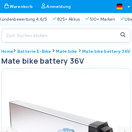
Warenkorb
Anmeldung
Kundenbewertung 4,6/5
825+ Akkus
510+ Marken
Übe
Schließen
Home
Batterie E-Bike
Mate bike
Mate bike battery 36V
Warenkorb
Schließen
Mate bike battery 36V
Beginnen Sie mit der Eingabe in der Suchleiste, um zu suchen
Ihr Warenkorb ist leer.
Immer eine passende Lösung
2 Jahre Garantie
Kunde