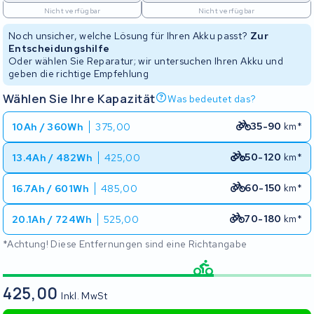
Nicht verfügbar
Nicht verfügbar
Noch unsicher, welche Lösung für Ihren Akku passt?
Zur
Entscheidungshilfe
Oder wählen Sie Reparatur; wir untersuchen Ihren Akku und
geben die richtige Empfehlung
Wählen Sie Ihre Kapazität
Was bedeutet das?
35-90
km*
10Ah / 360Wh
375,00
50-120
km*
13.4Ah / 482Wh
425,00
60-150
km*
16.7Ah / 601Wh
485,00
70-180
km*
20.1Ah / 724Wh
525,00
*Achtung! Diese Entfernungen sind eine Richtangabe
425,00
Inkl. MwSt