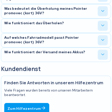
Es ist möglich, Ihren Akku auf eine höhere Kapazität zu upgraden.
Was bedeutet die Überholung meines Pointer
Bei der Pointer promovec (kort) 36V sind die möglichen
promovec (kort) 36V?
Kapazitäten 10Ah.
Bei einer Überholung schicken Sie Ihren Pointer promovec (kort)
Wie funktioniert das Überholen?
36V zu uns und wir statten ihn mit einem neuen Akkupack aus.
Dadurch ist es oft möglich, die Kapazität zu erhöhen, was
bedeutet, dass Sie mit Ihrem E-Bike-Akku weiter fahren können als
Sie senden den alten Pointer Akku kostenlos an unsere Adresse.
Auf welches Fahrradmodell passt Pointer
im Neuzustand. Eine Überholung ist nachhaltig, da Sie das
Wählen Sie den Typ Pointer promovec (kort) 36V Akku und die
promovec (kort) 36V?
vorhandene Gehäuse behalten und es günstiger ist als ein neuer
gewünschte Kapazität 10Ah aus. Nach der Bestellung erhalten Sie
oder generalüberholter Akku. Bei einer Überholung erhalten Sie 2
eine E-Mail mit Anweisungen und einem Versandetikett.
Diese Batterie passt auf eine Pointer, ist aber auch für die
Wie funktioniert der Versand meines Akkus?
Jahre Garantie auf das neue Akkupack.
folgenden Marken geeignet:
Unsere Spezialisten testen, reparieren oder überholen Ihren
Pointer . Wir testen den Akku, reparieren oder ersetzen
Bergamont
,
Christiania Bikes
, und
Promovec
abgenutzte Zellen durch A-Qualitätszellen mit der bestellten
Den Versand zu uns organisierst du selbst und trägst auch die
.
Kundendienst
Kapazität und überprüfen die Funktionalität des überholten Akkus.
Versandkosten. Wohnst du in der Nähe? Dann kannst du deinen
Akku auch persönlich bei uns vorbeibringen. Die Rücksendung ist
Der überholte Pointer promovec (kort) 36V wird zurückgeschickt.
in jedem Fall kostenlos: sobald dein Akku repariert ist, schicken wir
Sie erhalten eine E-Mail mit der Versandbestätigung und
Finden Sie Antworten in unserem Hilfezentrum
ihn zu dir zurück.
Anweisungen zur Verwendung nach der Überholung.
Sobald dein Paket bei uns eintrifft, bekommst du eine
Viele Fragen wurden bereits von unseren Mitarbeitern
Bestätigungsmail. Den aktuellen Status kannst du danach jederzeit
beantwortet.
in deinem Kundenkonto auf kwsseuren.de verfolgen.
Was muss in den Karton?
Zum Hilfezentrum