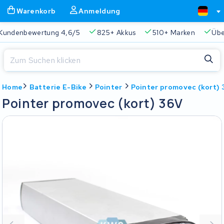
Warenkorb
Anmeldung
Kundenbewertung 4,6/5
825+ Akkus
510+ Marken
Übe
Schließen
Home
Batterie E-Bike
Pointer
Pointer promovec (kort)
Warenkorb
Schließen
Pointer promovec (kort) 36V
Beginnen Sie mit der Eingabe in der Suchleiste, um zu suchen
Ihr Warenkorb ist leer.
Immer eine passende Lösung
2 Jahre Garantie
Kunde