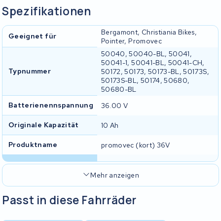
Spezifikationen
Bergamont, Christiania Bikes,
Geeignet für
Pointer, Promovec
50040, 50040-BL, 50041,
50041-1, 50041-BL, 50041-CH,
Typnummer
50172, 50173, 50173-BL, 50173S,
50173S-BL, 50174, 50680,
50680-BL
Batterienennspannung
36.00 V
Originale Kapazität
10 Ah
Produktname
promovec (kort) 36V
Mehr anzeigen
Passt in diese Fahrräder