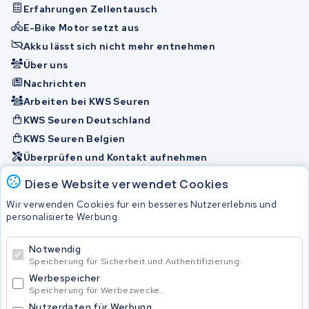
Erfahrungen Zellentausch
E-Bike Motor setzt aus
Akku lässt sich nicht mehr entnehmen
Über uns
Nachrichten
Arbeiten bei KWS Seuren
KWS Seuren Deutschland
KWS Seuren Belgien
Überprüfen und Kontakt aufnehmen
Diese Website verwendet Cookies
Akkus
Wir verwenden Cookies für ein besseres Nutzererlebnis und
personalisierte Werbung.
© 2026 KWS Seuren
Notwendig
Speicherung für Sicherheit und Authentifizierung.
Allgemeine Geschäftsbedingungen
Impressum
Werbespeicher
Privacy Policy
Speicherung für Werbezwecke.
Nutzerdaten für Werbung