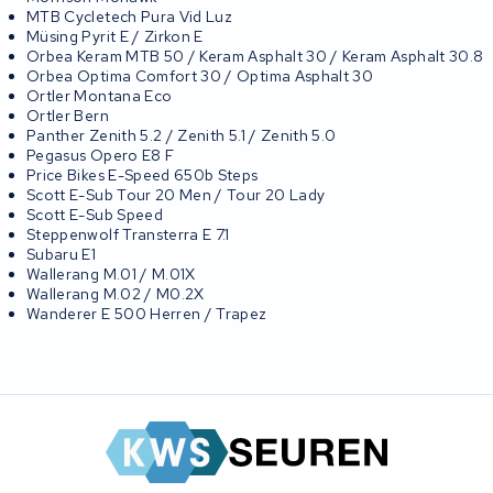
MTB Cycletech Pura Vid Luz
Müsing Pyrit E / Zirkon E
Orbea Keram MTB 50 / Keram Asphalt 30 / Keram Asphalt 30.8
Orbea Optima Comfort 30 / Optima Asphalt 30
Ortler Montana Eco
Ortler Bern
Panther Zenith 5.2 / Zenith 5.1 / Zenith 5.0
Pegasus Opero E8 F
Price Bikes E-Speed 650b Steps
Scott E-Sub Tour 20 Men / Tour 20 Lady
Scott E-Sub Speed
Steppenwolf Transterra E 7.1
Subaru E1
Wallerang M.01 / M.01X
Wallerang M.02 / M0.2X
Wanderer E 500 Herren / Trapez