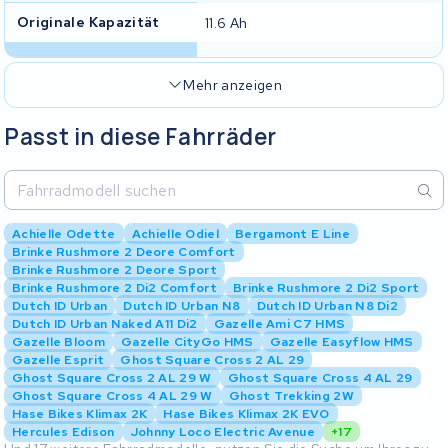
Originale Kapazität
11.6 Ah
Mehr anzeigen
Passt in diese Fahrräder
Achielle Odette
Achielle Odiel
Bergamont E Line
Brinke Rushmore 2 Deore Comfort
Brinke Rushmore 2 Deore Sport
Brinke Rushmore 2 Di2 Comfort
Brinke Rushmore 2 Di2 Sport
Dutch ID Urban
Dutch ID Urban N8
Dutch ID Urban N8 Di2
Dutch ID Urban Naked A11 Di2
Gazelle Ami C7 HMS
Gazelle Bloom
Gazelle CityGo HMS
Gazelle Easyflow HMS
Gazelle Esprit
Ghost Square Cross 2 AL 29
Ghost Square Cross 2 AL 29 W
Ghost Square Cross 4 AL 29
Ghost Square Cross 4 AL 29 W
Ghost Trekking 2W
Hase Bikes Klimax 2K
Hase Bikes Klimax 2K EVO
Hercules Edison
Johnny Loco Electric Avenue
+17