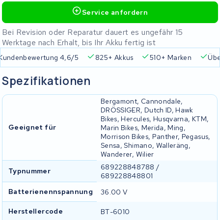
Service anfordern
Bei Revision oder Reparatur dauert es ungefähr 15
Werktage nach Erhalt, bis Ihr Akku fertig ist
Kundenbewertung 4,6/5
825+ Akkus
510+ Marken
Übe
Spezifikationen
Bergamont, Cannondale,
DRÖSSIGER, Dutch ID, Hawk
Bikes, Hercules, Husqvarna, KTM,
Geeignet für
Marin Bikes, Merida, Ming,
Morrison Bikes, Panther, Pegasus,
Sensa, Shimano, Walleräng,
Wanderer, Wilier
689228848788 /
Typnummer
689228848801
Batterienennspannung
36.00 V
Herstellercode
BT-6010