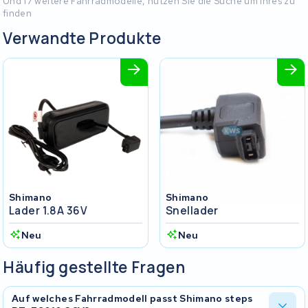
Und 17 weitere Fahrradmodelle, nutzen Sie die Suche um Ihres zu
finden
Verwandte Produkte
Shimano
Shimano
Lader 1.8A 36V
Snellader
Neu
Neu
Häufig gestellte Fragen
Auf welches Fahrradmodell passt Shimano steps