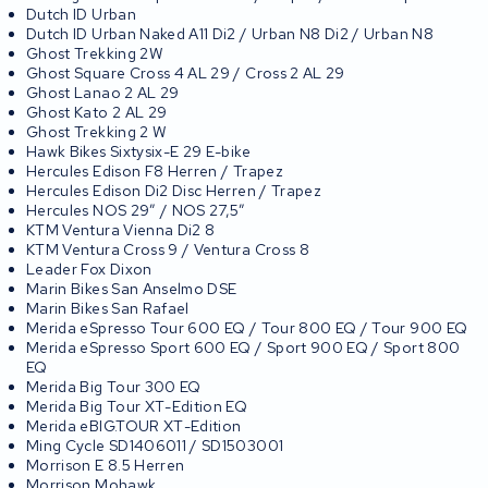
Dutch ID Urban
Dutch ID Urban Naked A11 Di2 / Urban N8 Di2 / Urban N8
Ghost Trekking 2W
Ghost Square Cross 4 AL 29 / Cross 2 AL 29
Ghost Lanao 2 AL 29
Ghost Kato 2 AL 29
Ghost Trekking 2 W
Hawk Bikes Sixtysix-E 29 E-bike
Hercules Edison F8 Herren / Trapez
Hercules Edison Di2 Disc Herren / Trapez
Hercules NOS 29″ / NOS 27,5″
KTM Ventura Vienna Di2 8
KTM Ventura Cross 9 / Ventura Cross 8
Leader Fox Dixon
Marin Bikes San Anselmo DSE
Marin Bikes San Rafael
Merida eSpresso Tour 600 EQ / Tour 800 EQ / Tour 900 EQ
Merida eSpresso Sport 600 EQ / Sport 900 EQ / Sport 800
EQ
Merida Big Tour 300 EQ
Merida Big Tour XT-Edition EQ
Merida eBIG.TOUR XT-Edition
Ming Cycle SD1406011 / SD1503001
Morrison E 8.5 Herren
Morrison Mohawk