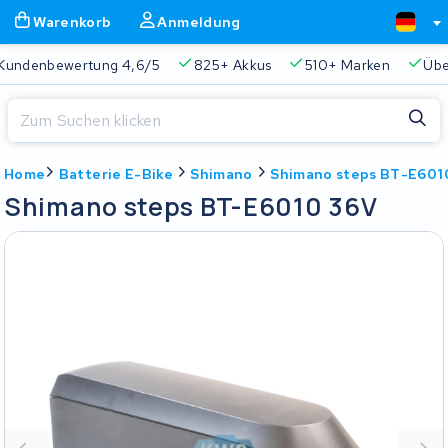
Warenkorb
Anmeldung
Kundenbewertung 4,6/5
825+ Akkus
510+ Marken
Übe
Schließen
Home
Batterie E-Bike
Shimano
Shimano steps BT-E601
Warenkorb
Schließen
Shimano steps BT-E6010 36V
Beginnen Sie mit der Eingabe in der Suchleiste, um zu suchen
Ihr Warenkorb ist leer.
Immer eine passende Lösung
2 Jahre Garantie
Kunde