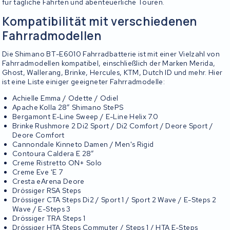
für tägliche Fahrten und abenteuerliche Touren.
Kompatibilität mit verschiedenen
Fahrradmodellen
Die Shimano BT-E6010 Fahrradbatterie ist mit einer Vielzahl von
Fahrradmodellen kompatibel, einschließlich der Marken Merida,
Ghost, Wallerang, Brinke, Hercules, KTM, Dutch ID und mehr. Hier
ist eine Liste einiger geeigneter Fahrradmodelle:
Achielle Emma / Odette / Odiel
Apache Kolla 28″ Shimano StePS
Bergamont E-Line Sweep / E-Line Helix 7.0
Brinke Rushmore 2 Di2 Sport / Di2 Comfort / Deore Sport /
Deore Comfort
Cannondale Kinneto Damen / Men's Rigid
Contoura Caldera E 28″
Creme Ristretto ON+ Solo
Creme Eve 'E 7
Cresta eArena Deore
Drössiger RSA Steps
Drössiger CTA Steps Di2 / Sport 1 / Sport 2 Wave / E-Steps 2
Wave / E-Steps 3
Drössiger TRA Steps 1
Drössiger HTA Steps Commuter / Steps 1 / HTA E-Steps