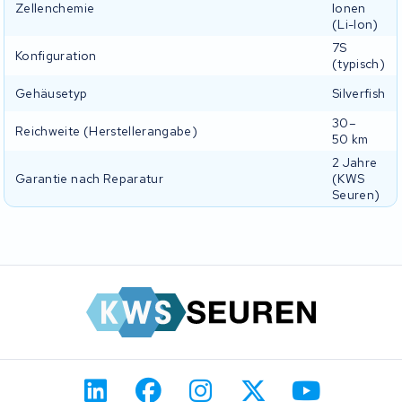
Zellenchemie
Ionen
(Li-Ion)
7S
Konfiguration
(typisch)
Gehäusetyp
Silverfish
30–
Reichweite (Herstellerangabe)
50 km
2 Jahre
Garantie nach Reparatur
(KWS
Seuren)