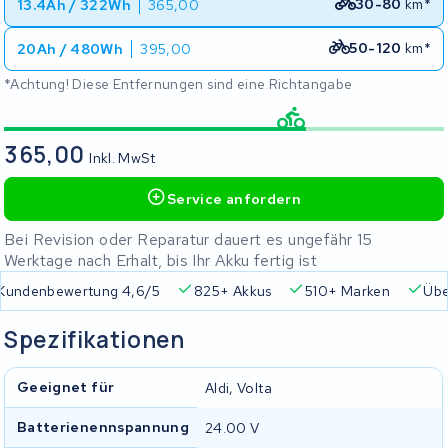
30-80
km*
13.4Ah / 322Wh
365,00
50-120
km*
20Ah / 480Wh
395,00
*Achtung! Diese Entfernungen sind eine Richtangabe
365,00
Inkl. MwSt
Service anfordern
Bei Revision oder Reparatur dauert es ungefähr 15
Werktage nach Erhalt, bis Ihr Akku fertig ist
Kundenbewertung 4,6/5
825+ Akkus
510+ Marken
Übe
Spezifikationen
Geeignet für
Aldi, Volta
Batterienennspannung
24.00 V