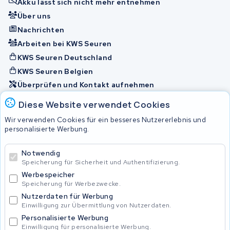
Akku lässt sich nicht mehr entnehmen
Über uns
Nachrichten
Arbeiten bei KWS Seuren
KWS Seuren Deutschland
KWS Seuren Belgien
Überprüfen und Kontakt aufnehmen
Diese Website verwendet Cookies
Akkus
Wir verwenden Cookies für ein besseres Nutzererlebnis und
personalisierte Werbung.
© 2026 KWS Seuren
Notwendig
Speicherung für Sicherheit und Authentifizierung.
Allgemeine Geschäftsbedingungen
Impressum
Werbespeicher
Privacy Policy
Speicherung für Werbezwecke.
Nutzerdaten für Werbung
Einwilligung zur Übermittlung von Nutzerdaten.
Personalisierte Werbung
Einwilligung für personalisierte Werbung.