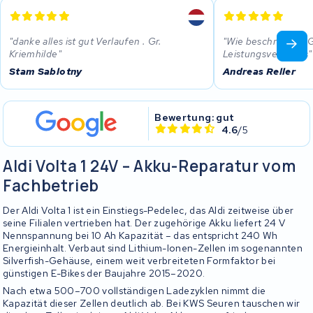
danke alles ist gut Verlaufen . Gr.
Wie beschrieben. G
Kriemhilde
Leistungsverhätnis
Stam Sablotny
Andreas Reller
Bewertung: gut
4.6
/5
Aldi Volta 1 24V – Akku-Reparatur vom
Fachbetrieb
Der Aldi Volta 1 ist ein Einstiegs-Pedelec, das Aldi zeitweise über
seine Filialen vertrieben hat. Der zugehörige Akku liefert 24 V
Nennspannung bei 10 Ah Kapazität – das entspricht 240 Wh
Energieinhalt. Verbaut sind Lithium-Ionen-Zellen im sogenannten
Silverfish-Gehäuse, einem weit verbreiteten Formfaktor bei
günstigen E-Bikes der Baujahre 2015–2020.
Nach etwa 500–700 vollständigen Ladezyklen nimmt die
Kapazität dieser Zellen deutlich ab. Bei KWS Seuren tauschen wir