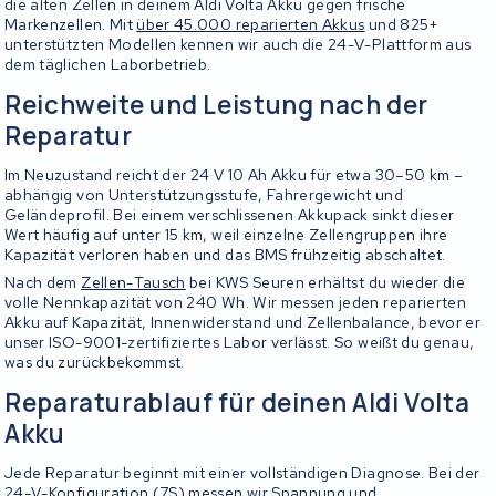
die alten Zellen in deinem Aldi Volta Akku gegen frische
Markenzellen. Mit
über 45.000 reparierten Akkus
und 825+
unterstützten Modellen kennen wir auch die 24-V-Plattform aus
dem täglichen Laborbetrieb.
Reichweite und Leistung nach der
Reparatur
Im Neuzustand reicht der 24 V 10 Ah Akku für etwa 30–50 km –
abhängig von Unterstützungsstufe, Fahrergewicht und
Geländeprofil. Bei einem verschlissenen Akkupack sinkt dieser
Wert häufig auf unter 15 km, weil einzelne Zellengruppen ihre
Kapazität verloren haben und das BMS frühzeitig abschaltet.
Nach dem
Zellen-Tausch
bei KWS Seuren erhältst du wieder die
volle Nennkapazität von 240 Wh. Wir messen jeden reparierten
Akku auf Kapazität, Innenwiderstand und Zellenbalance, bevor er
unser ISO-9001-zertifiziertes Labor verlässt. So weißt du genau,
was du zurückbekommst.
Reparaturablauf für deinen Aldi Volta
Akku
Jede Reparatur beginnt mit einer vollständigen Diagnose. Bei der
24-V-Konfiguration (7S) messen wir Spannung und