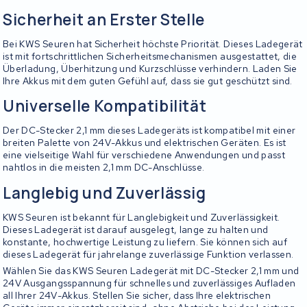
Sicherheit an Erster Stelle
Bei KWS Seuren hat Sicherheit höchste Priorität. Dieses Ladegerät
ist mit fortschrittlichen Sicherheitsmechanismen ausgestattet, die
Überladung, Überhitzung und Kurzschlüsse verhindern. Laden Sie
Ihre Akkus mit dem guten Gefühl auf, dass sie gut geschützt sind.
Universelle Kompatibilität
Der DC-Stecker 2,1 mm dieses Ladegeräts ist kompatibel mit einer
breiten Palette von 24V-Akkus und elektrischen Geräten. Es ist
eine vielseitige Wahl für verschiedene Anwendungen und passt
nahtlos in die meisten 2,1 mm DC-Anschlüsse.
Langlebig und Zuverlässig
KWS Seuren ist bekannt für Langlebigkeit und Zuverlässigkeit.
Dieses Ladegerät ist darauf ausgelegt, lange zu halten und
konstante, hochwertige Leistung zu liefern. Sie können sich auf
dieses Ladegerät für jahrelange zuverlässige Funktion verlassen.
Wählen Sie das KWS Seuren Ladegerät mit DC-Stecker 2,1 mm und
24V Ausgangsspannung für schnelles und zuverlässiges Aufladen
all Ihrer 24V-Akkus. Stellen Sie sicher, dass Ihre elektrischen