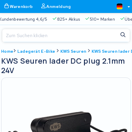
Warenkorb
Anmeldung
Kundenbewertung 4,6/5
825+ Akkus
510+ Marken
Übe
Schließen
Home
Ladegerät E-Bike
KWS Seuren
KWS Seuren lader 
Warenkorb
Schließen
KWS Seuren lader DC plug 2.1mm
Beginnen Sie mit der Eingabe in der Suchleiste, um zu suchen
24V
Ihr Warenkorb ist leer.
Immer eine passende Lösung
2 Jahre Garantie
Kunde