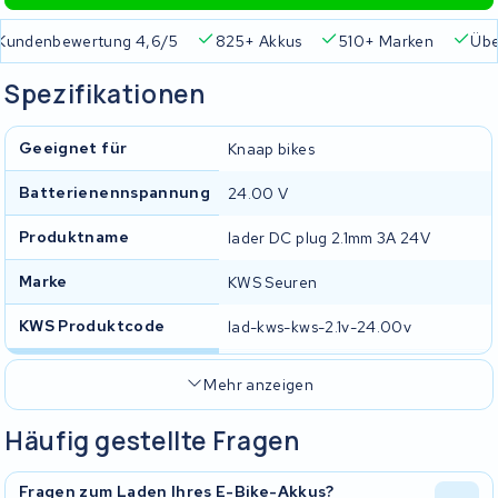
Kundenbewertung 4,6/5
825+ Akkus
510+ Marken
Übe
Spezifikationen
Geeignet für
Knaap bikes
Batterienennspannung
24.00 V
Produktname
lader DC plug 2.1mm 3A 24V
Marke
KWS Seuren
KWS Produktcode
lad-kws-kws-2.1v-24.00v
Mehr anzeigen
Häufig gestellte Fragen
Fragen zum Laden Ihres E-Bike-Akkus?