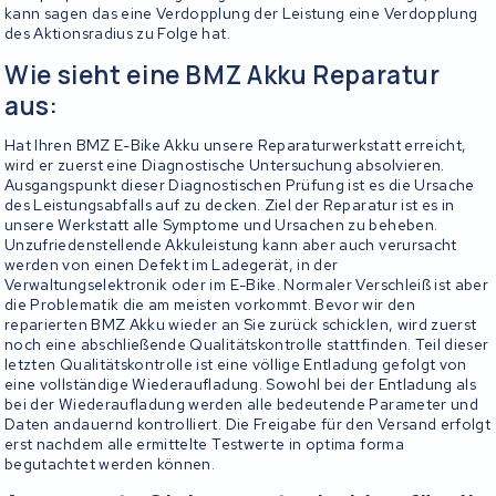
kann sagen das eine Verdopplung der Leistung eine Verdopplung
des Aktionsradius zu Folge hat.
Wie sieht eine BMZ Akku Reparatur
aus:
Hat Ihren BMZ E-Bike Akku unsere Reparaturwerkstatt erreicht,
wird er zuerst eine Diagnostische Untersuchung absolvieren.
Ausgangspunkt dieser Diagnostischen Prüfung ist es die Ursache
des Leistungsabfalls auf zu decken. Ziel der Reparatur ist es in
unsere Werkstatt alle Symptome und Ursachen zu beheben.
Unzufriedenstellende Akkuleistung kann aber auch verursacht
werden von einen Defekt im Ladegerät, in der
Verwaltungselektronik oder im E-Bike. Normaler Verschleiß ist aber
die Problematik die am meisten vorkommt. Bevor wir den
reparierten BMZ Akku wieder an Sie zurück schicklen, wird zuerst
noch eine abschließende Qualitätskontrolle stattfinden. Teil dieser
letzten Qualitätskontrolle ist eine völlige Entladung gefolgt von
eine vollständige Wiederaufladung. Sowohl bei der Entladung als
bei der Wiederaufladung werden alle bedeutende Parameter und
Daten andauernd kontrolliert. Die Freigabe für den Versand erfolgt
erst nachdem alle ermittelte Testwerte in optima forma
begutachtet werden können.