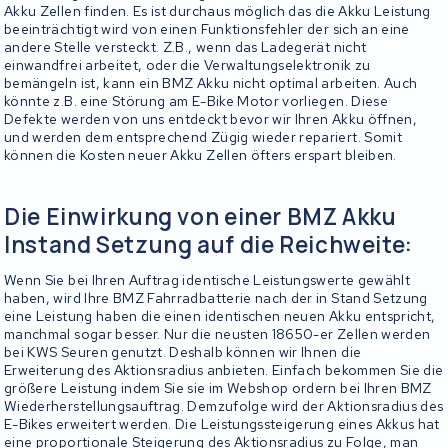
Akku Zellen finden. Es ist durchaus möglich das die Akku Leistung
beeinträchtigt wird von einen Funktionsfehler der sich an eine
andere Stelle versteckt. Z.B., wenn das Ladegerät nicht
einwandfrei arbeitet, oder die Verwaltungselektronik zu
bemängeln ist, kann ein BMZ Akku nicht optimal arbeiten. Auch
könnte z.B. eine Störung am E-Bike Motor vorliegen. Diese
Defekte werden von uns entdeckt bevor wir Ihren Akku öffnen,
und werden dem entsprechend Zügig wieder repariert. Somit
können die Kosten neuer Akku Zellen öfters erspart bleiben.
Die Einwirkung von einer BMZ Akku
Instand Setzung auf die Reichweite:
Wenn Sie bei Ihren Auftrag identische Leistungswerte gewählt
haben, wird Ihre BMZ Fahrradbatterie nach der in Stand Setzung
eine Leistung haben die einen identischen neuen Akku entspricht,
manchmal sogar besser. Nur die neusten 18650-er Zellen werden
bei KWS Seuren genutzt. Deshalb können wir Ihnen die
Erweiterung des Aktionsradius anbieten. Einfach bekommen Sie die
größere Leistung indem Sie sie im Webshop ordern bei Ihren BMZ
Wiederherstellungsauftrag. Demzufolge wird der Aktionsradius des
E-Bikes erweitert werden. Die Leistungssteigerung eines Akkus hat
eine proportionale Steigerung des Aktionsradius zu Folge, man