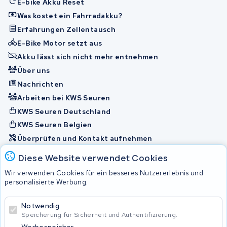
E-bike Akku Reset
Was kostet ein Fahrradakku?
Erfahrungen Zellentausch
E-Bike Motor setzt aus
Akku lässt sich nicht mehr entnehmen
Über uns
Nachrichten
Arbeiten bei KWS Seuren
KWS Seuren Deutschland
KWS Seuren Belgien
Überprüfen und Kontakt aufnehmen
Diese Website verwendet Cookies
Akkus
Wir verwenden Cookies für ein besseres Nutzererlebnis und
personalisierte Werbung.
© 2026 KWS Seuren
Notwendig
Speicherung für Sicherheit und Authentifizierung.
Allgemeine Geschäftsbedingungen
Impressum