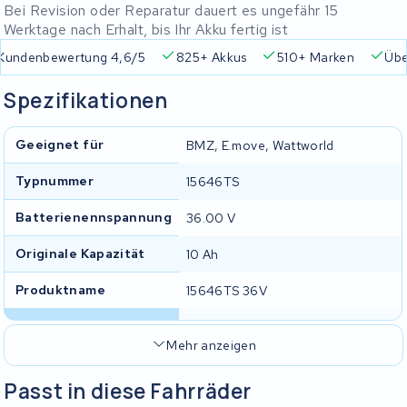
Bei Revision oder Reparatur dauert es ungefähr 15
Werktage nach Erhalt, bis Ihr Akku fertig ist
 4,6/5
825+ Akkus
510+ Marken
Über 45.000 Akkus r
Spezifikationen
Geeignet für
BMZ, E.move, Wattworld
Typnummer
15646TS
Batterienennspannung
36.00 V
Originale Kapazität
10 Ah
Produktname
15646TS 36V
Mehr anzeigen
Passt in diese Fahrräder