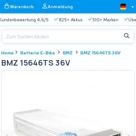
Warenkorb
Anmeldung
 4,6/5
825+ Akkus
510+ Marken
Über 45.000 Akkus r
Schließen
Home
Batterie E-Bike
BMZ
BMZ 15646TS 36V
Warenkorb
Schließen
BMZ 15646TS 36V
Beginnen Sie mit der Eingabe in der Suchleiste, um zu suchen
Ihr Warenkorb ist leer.
Immer eine passende Lösung
2 Jahre Garantie
Kunde