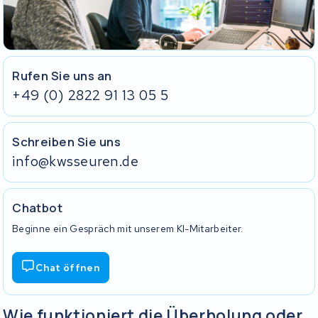
am Akku fest.
Ohne Ladegerät und Schlüssel können wir deinen Akku nicht
vollständig testen.
Rufen Sie uns an
+49 (0) 2822 91 13 05 5
Schreiben Sie uns
info@kwsseuren.de
Chatbot
Beginne ein Gespräch mit unserem KI-Mitarbeiter.
Chat öffnen
Wie funktioniert die Überholung oder