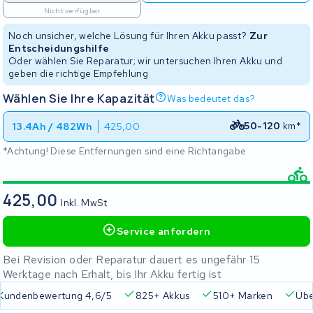
Nicht verfügbar
Noch unsicher, welche Lösung für Ihren Akku passt?
Zur
Entscheidungshilfe
Oder wählen Sie Reparatur; wir untersuchen Ihren Akku und
geben die richtige Empfehlung
Wählen Sie Ihre Kapazität
Was bedeutet das?
50-120
km*
13.4Ah / 482Wh
425,00
*Achtung! Diese Entfernungen sind eine Richtangabe
425,00
Inkl. MwSt
Service anfordern
Bei Revision oder Reparatur dauert es ungefähr 15
Werktage nach Erhalt, bis Ihr Akku fertig ist
Kundenbewertung 4,6/5
825+ Akkus
510+ Marken
Übe