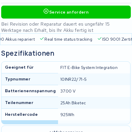
Service anfordern
Bei Revision oder Reparatur dauert es ungefähr 15
Werktage nach Erhalt, bis Ihr Akku fertig ist
0 Akkus repariert
Real time status tracking
ISO 9001 Zertif
Spezifikationen
Geeignet für
FIT E-Bike System Integration
Typnummer
10INR22/71-5
Batterienennspannung
37.00 V
Teilenummer
25Ah Biketec
Herstellercode
925Wh