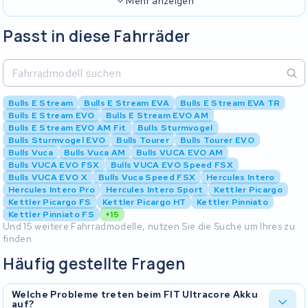
Mehr anzeigen
Passt in diese Fahrräder
Bulls E Stream
Bulls E Stream EVA
Bulls E Stream EVA TR
Bulls E Stream EVO
Bulls E Stream EVO AM
Bulls E Stream EVO AM Fit
Bulls Sturmvogel
Bulls Sturmvogel EVO
Bulls Tourer
Bulls Tourer EVO
Bulls Vuca
Bulls Vuca AM
Bulls VUCA EVO AM
Bulls VUCA EVO FSX
Bulls VUCA EVO Speed FSX
Bulls VUCA EVO X
Bulls Vuca Speed FSX
Hercules Intero
Hercules Intero Pro
Hercules Intero Sport
Kettler Picargo
Kettler Picargo FS
Kettler Picargo HT
Kettler Pinniato
Kettler Pinniato FS
+15
Und 15 weitere Fahrradmodelle, nutzen Sie die Suche um Ihres zu
finden
Häufig gestellte Fragen
Welche Probleme treten beim FIT Ultracore Akku
auf?