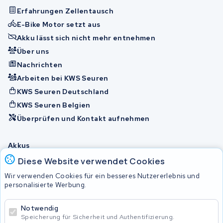
Erfahrungen Zellentausch
E-Bike Motor setzt aus
Akku lässt sich nicht mehr entnehmen
Über uns
Nachrichten
Arbeiten bei KWS Seuren
KWS Seuren Deutschland
KWS Seuren Belgien
Überprüfen und Kontakt aufnehmen
Akkus
Diese Website verwendet Cookies
Wir verwenden Cookies für ein besseres Nutzererlebnis und
© 2026 KWS Seuren
personalisierte Werbung.
Allgemeine Geschäftsbedingungen
Impressum
Notwendig
Privacy Policy
Speicherung für Sicherheit und Authentifizierung.