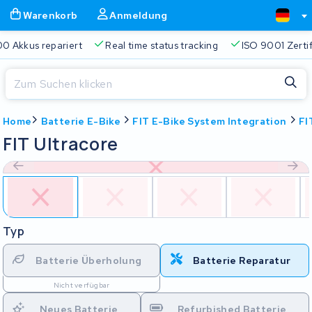
Warenkorb
Anmeldung
0 Akkus repariert
Real time status tracking
ISO 9001 Zertif
Schließen
Home
Batterie E-Bike
FIT E-Bike System Integration
FI
Warenkorb
Schließen
FIT Ultracore
Beginnen Sie mit der Eingabe in der Suchleiste, um zu suchen
Ihr Warenkorb ist leer.
Immer eine passende Lösung
2 Jahre Garantie
Kunde
Typ
Batterie Überholung
Batterie Reparatur
Nicht verfügbar
Neues Batterie
Refurbished Batterie