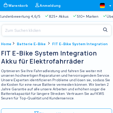
Warenkorb
Anmeldung
Kundenbewertung 4,6/5
825+ Akkus
510+ Marken
Übe
Schließen
Home
Batterie E-Bike
FIT E-Bike System Integration
Warenkorb
Schließen
FIT E-Bike System Integration
Beginnen Sie mit der Eingabe in der Suchleiste, um zu suchen
Akku für Elektrofahrräder
Ihr Warenkorb ist leer.
Optimieren Sie Ihre Fahrradleistung und fahren Sie weiter mit
Immer eine passende Lösung
2 Jahre Garantie
Kunde
unseren hochwertigen Reparaturen und hervorragendem Service.
Unsere Experten identifizieren Probleme und lösen sie, sodass Sie
die Kosten für eine neue Batterie vermeiden können. Wir bieten 2
Jahre Garantie auf alle unsere Arbeiten und erhöhen sogar die
Batteriekapazität für längere Strecken. Vertrauen Sie auf KWS
Seuren für Top-Qualität und Kundenservice.