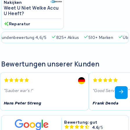
Nakijken
Weet U Niet Welke Accu
U Heeft?
Reparatur
Kundenbewertung 4,6/5
825+ Akkus
510+ Marken
Übe
Bewertungen unserer Kunden
Sauber war’s !
Good Service Top
Hans Peter Streng
Frank Denda
Bewertung: gut
4.6
/5