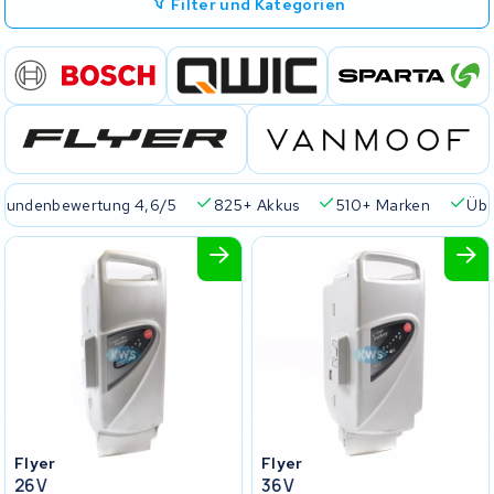
Filter und Kategorien
Kundenbewertung 4,6/5
825+ Akkus
510+ Marken
Übe
Flyer
Flyer
26V
36V