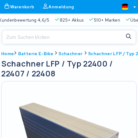
Warenkorb
Anmeldung
Kundenbewertung 4,6/5
825+ Akkus
510+ Marken
Übe
Schließen
Home
Batterie E-Bike
Schachner
Schachner LFP / Typ 
Warenkorb
Schließen
Schachner LFP / Typ 22400 /
Beginnen Sie mit der Eingabe in der Suchleiste, um zu suchen
22407 / 22408
Ihr Warenkorb ist leer.
Immer eine passende Lösung
2 Jahre Garantie
Kunde