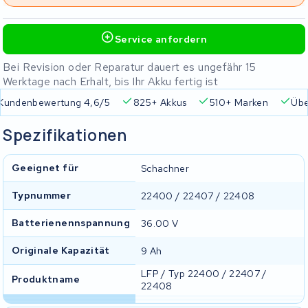
Service anfordern
Bei Revision oder Reparatur dauert es ungefähr 15
Werktage nach Erhalt, bis Ihr Akku fertig ist
Kundenbewertung 4,6/5
825+ Akkus
510+ Marken
Übe
Spezifikationen
Geeignet für
Schachner
Typnummer
22400 / 22407 / 22408
Batterienennspannung
36.00 V
Originale Kapazität
9 Ah
LFP / Typ 22400 / 22407 /
Produktname
22408