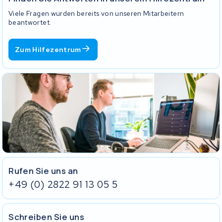
den Originalspezifikationen entsprechen oder diese übertreffen.
Viele Fragen wurden bereits von unseren Mitarbeitern
beantwortet.
Zum Hilfezentrum
Rufen Sie uns an
+49 (0) 2822 91 13 05 5
Schreiben Sie uns