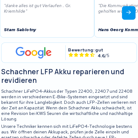
danke alles ist gut Verlaufen . Gr.
Die Kommunikation 
Kriemhilde
geholfen worden. 
Stam Sablotny
Hans Georg Kom
Bewertung: gut
4.6
/5
Schachner LFP Akku reparieren und
revidieren
Schachner LiFePO4-Akkus der Typen 22400, 22407 und 22408
werden in verschiedenen E-Bike-Systemen eingesetzt und sind
bekannt für ihre Langlebigkeit. Doch auch LFP-Zellen verlieren mit
der Zeit an Kapazität. Wenn dein Schachner Akku schwächelt, ist
eine Revision bei KWS Seuren die wirtschaftliche und nachhaltige
Lösung.
Unsere Techniker kennen sich mit LiFePO4-Technologie bestens
aus. Wir öffnen deinen Akkupack, prüfen jede Zelle einzeln und
ersetzen schwache oder defekte Zellen durch neue LFP-