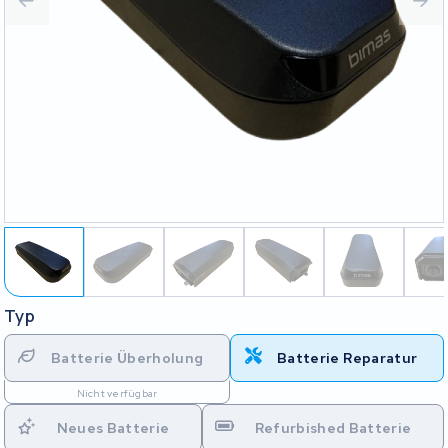
Typ
Batterie Überholung
Batterie Reparatur
Nicht verfügbar
Neues Batterie
Refurbished Batterie