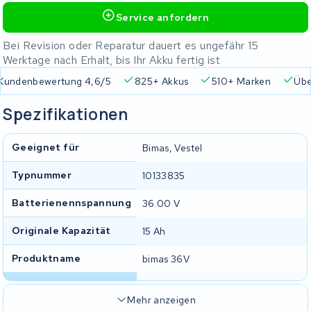
Service anfordern
Bei Revision oder Reparatur dauert es ungefähr 15
Werktage nach Erhalt, bis Ihr Akku fertig ist
Kundenbewertung 4,6/5
825+ Akkus
510+ Marken
Übe
Spezifikationen
Geeignet für
Bimas, Vestel
Typnummer
10133835
Batterienennspannung
36.00 V
Originale Kapazität
15 Ah
Produktname
bimas 36V
Mehr anzeigen