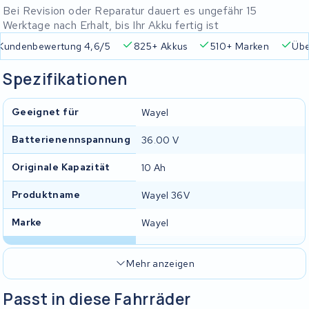
Bei Revision oder Reparatur dauert es ungefähr 15
Werktage nach Erhalt, bis Ihr Akku fertig ist
Kundenbewertung 4,6/5
825+ Akkus
510+ Marken
Übe
Spezifikationen
Geeignet für
Wayel
Batterienennspannung
36.00 V
Originale Kapazität
10 Ah
Produktname
Wayel 36V
Marke
Wayel
Mehr anzeigen
Passt in diese Fahrräder