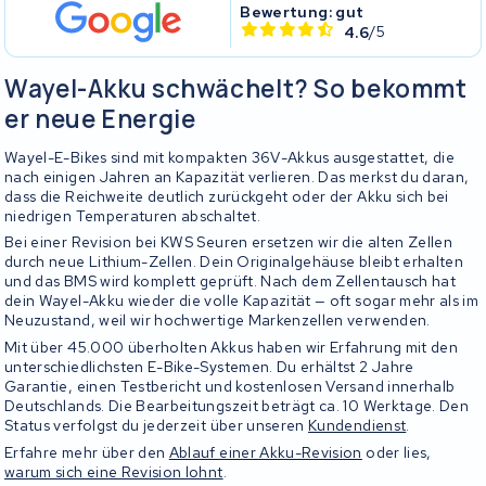
Bewertung: gut
4.6
/5
Wayel-Akku schwächelt? So bekommt
er neue Energie
Wayel-E-Bikes sind mit kompakten 36V-Akkus ausgestattet, die
nach einigen Jahren an Kapazität verlieren. Das merkst du daran,
dass die Reichweite deutlich zurückgeht oder der Akku sich bei
niedrigen Temperaturen abschaltet.
Bei einer Revision bei KWS Seuren ersetzen wir die alten Zellen
durch neue Lithium-Zellen. Dein Originalgehäuse bleibt erhalten
und das BMS wird komplett geprüft. Nach dem Zellentausch hat
dein Wayel-Akku wieder die volle Kapazität — oft sogar mehr als im
Neuzustand, weil wir hochwertige Markenzellen verwenden.
Mit über 45.000 überholten Akkus haben wir Erfahrung mit den
unterschiedlichsten E-Bike-Systemen. Du erhältst 2 Jahre
Garantie, einen Testbericht und kostenlosen Versand innerhalb
Deutschlands. Die Bearbeitungszeit beträgt ca. 10 Werktage. Den
Status verfolgst du jederzeit über unseren
Kundendienst
.
Erfahre mehr über den
Ablauf einer Akku-Revision
oder lies,
warum sich eine Revision lohnt
.