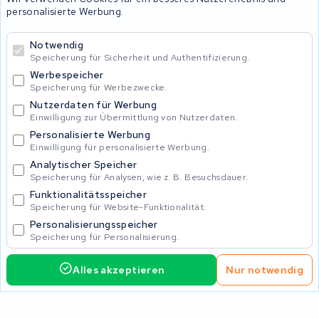
personalisierte Werbung.
© 2026 KWS Seuren
Notwendig
Speicherung für Sicherheit und Authentifizierung.
Allgemeine Geschäftsbedingungen
Impressum
Werbespeicher
Privacy Policy
Speicherung für Werbezwecke.
Nutzerdaten für Werbung
Einwilligung zur Übermittlung von Nutzerdaten.
Personalisierte Werbung
Einwilligung für personalisierte Werbung.
Analytischer Speicher
Speicherung für Analysen, wie z. B. Besuchsdauer.
Funktionalitätsspeicher
Speicherung für Website-Funktionalität.
Personalisierungsspeicher
Speicherung für Personalisierung.
Alles akzeptieren
Nur notwendig
Service anfordern
Reparatur wählen
Home
Akku's
Ladegeräte
Zubehör