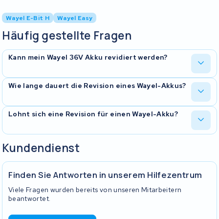
Wayel E-Bit H
Wayel Easy
Häufig gestellte Fragen
Kann mein Wayel 36V Akku revidiert werden?
Ja, in den meisten Fällen. Wir tauschen die verbrauchten Zellen
Wie lange dauert die Revision eines Wayel-Akkus?
und prüfen das BMS. Dein Originalgehäuse bleibt erhalten — der
Akku passt danach wieder wie gewohnt in dein Wayel-E-Bike.
Etwa 10 Werktage ab Eingang in unserer Werkstatt. Der Versand ist
Lohnt sich eine Revision für einen Wayel-Akku?
innerhalb Deutschlands kostenlos — sowohl Hin- als auch
Rückversand.
In der Regel ja. Eine Revision ist deutlich günstiger als ein neuer
Kundendienst
Akku und du bekommst 2 Jahre Garantie. Außerdem ist es
nachhaltiger, weil das Gehäuse wiederverwendet wird.
Finden Sie Antworten in unserem Hilfezentrum
Viele Fragen wurden bereits von unseren Mitarbeitern
beantwortet.