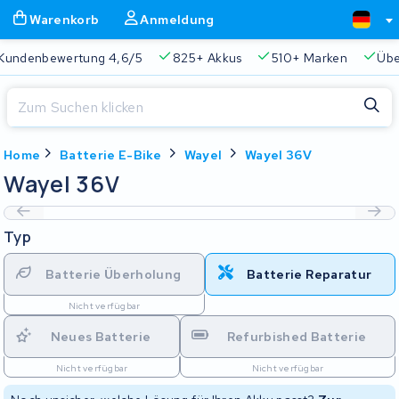
Warenkorb
Anmeldung
Kundenbewertung 4,6/5
825+ Akkus
510+ Marken
Übe
Schließen
Home
Batterie E-Bike
Wayel
Wayel 36V
Warenkorb
Schließen
Wayel 36V
Beginnen Sie mit der Eingabe in der Suchleiste, um zu suchen
Ihr Warenkorb ist leer.
Typ
Immer eine passende Lösung
2 Jahre Garantie
Kunde
Batterie Überholung
Batterie Reparatur
Nicht verfügbar
Neues Batterie
Refurbished Batterie
Nicht verfügbar
Nicht verfügbar