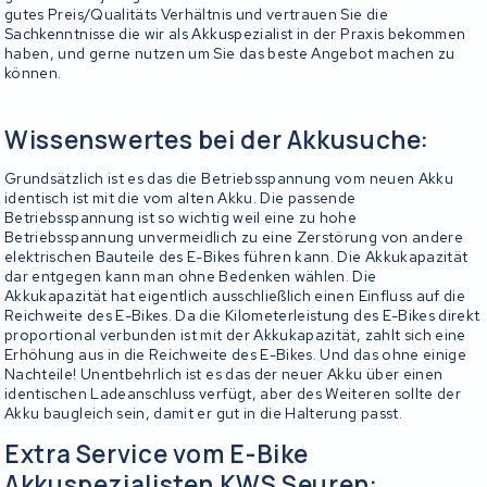
gutes Preis/Qualitäts Verhältnis und vertrauen Sie die
Sachkenntnisse die wir als Akkuspezialist in der Praxis bekommen
haben, und gerne nutzen um Sie das beste Angebot machen zu
können.
Wissenswertes bei der Akkusuche:
Grundsätzlich ist es das die Betriebsspannung vom neuen Akku
identisch ist mit die vom alten Akku. Die passende
Betriebsspannung ist so wichtig weil eine zu hohe
Betriebsspannung unvermeidlich zu eine Zerstörung von andere
elektrischen Bauteile des E-Bikes führen kann. Die Akkukapazität
dar entgegen kann man ohne Bedenken wählen. Die
Akkukapazität hat eigentlich ausschließlich einen Einfluss auf die
Reichweite des E-Bikes. Da die Kilometerleistung des E-Bikes direkt
proportional verbunden ist mit der Akkukapazität, zahlt sich eine
Erhöhung aus in die Reichweite des E-Bikes. Und das ohne einige
Nachteile! Unentbehrlich ist es das der neuer Akku über einen
identischen Ladeanschluss verfügt, aber des Weiteren sollte der
Akku baugleich sein, damit er gut in die Halterung passt.
Extra Service vom E-Bike
Akkuspezialisten KWS Seuren: