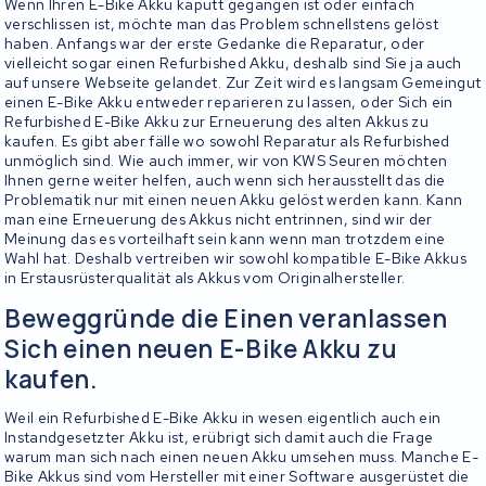
Wenn Ihren E-Bike Akku kaputt gegangen ist oder einfach
verschlissen ist, möchte man das Problem schnellstens gelöst
haben. Anfangs war der erste Gedanke die Reparatur, oder
vielleicht sogar einen Refurbished Akku, deshalb sind Sie ja auch
auf unsere Webseite gelandet. Zur Zeit wird es langsam Gemeingut
einen E-Bike Akku entweder reparieren zu lassen, oder Sich ein
Refurbished E-Bike Akku zur Erneuerung des alten Akkus zu
kaufen. Es gibt aber fälle wo sowohl Reparatur als Refurbished
unmöglich sind. Wie auch immer, wir von KWS Seuren möchten
Ihnen gerne weiter helfen, auch wenn sich herausstellt das die
Problematik nur mit einen neuen Akku gelöst werden kann. Kann
man eine Erneuerung des Akkus nicht entrinnen, sind wir der
Meinung das es vorteilhaft sein kann wenn man trotzdem eine
Wahl hat. Deshalb vertreiben wir sowohl kompatible E-Bike Akkus
in Erstausrüsterqualität als Akkus vom Originalhersteller.
Beweggründe die Einen veranlassen
Sich einen neuen E-Bike Akku zu
kaufen.
Weil ein Refurbished E-Bike Akku in wesen eigentlich auch ein
Instandgesetzter Akku ist, erübrigt sich damit auch die Frage
warum man sich nach einen neuen Akku umsehen muss. Manche E-
Bike Akkus sind vom Hersteller mit einer Software ausgerüstet die