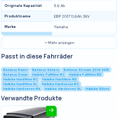
Originale Kapazität
11.6 Ah
Produktname
EBP 2017 11,6Ah 36V
Marke
Yamaha
Mehr anzeigen
Passt in diese Fahrräder
Batavus Razer
Batavus Senero
Batavus Stream 2014 2015
Batavus Zonar
Haibike FullNine RC
Haibike FullNine RX
Haibike HardNine RC
Haibike HardNine RX
Haibike HardNine SL
Haibike Hardseven RC
Haibike Hardseven RX
Haibike Hardseven SL
Haibike SDuro
Verwandte Produkte