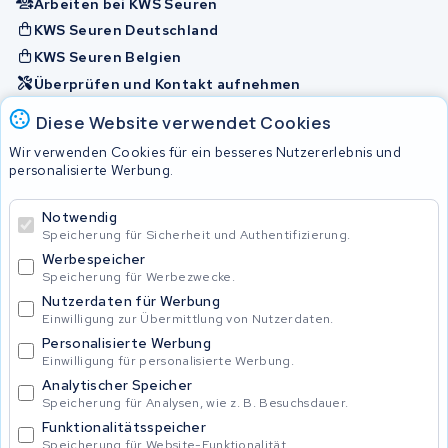
Arbeiten bei KWS Seuren
KWS Seuren Deutschland
KWS Seuren Belgien
Überprüfen und Kontakt aufnehmen
Diese Website verwendet Cookies
Akkus
Wir verwenden Cookies für ein besseres Nutzererlebnis und
personalisierte Werbung.
© 2026 KWS Seuren
Notwendig
Speicherung für Sicherheit und Authentifizierung.
Allgemeine Geschäftsbedingungen
Impressum
Werbespeicher
Privacy Policy
Speicherung für Werbezwecke.
Nutzerdaten für Werbung
Einwilligung zur Übermittlung von Nutzerdaten.
Personalisierte Werbung
Einwilligung für personalisierte Werbung.
Analytischer Speicher
Speicherung für Analysen, wie z. B. Besuchsdauer.
Funktionalitätsspeicher
Speicherung für Website-Funktionalität.