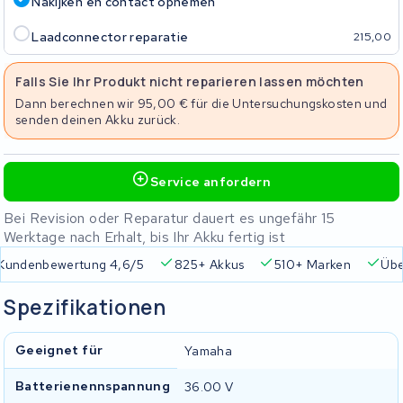
Nakijken en contact opnemen
Laadconnector reparatie
215,00
Falls Sie Ihr Produkt nicht reparieren lassen möchten
Dann berechnen wir 95,00 € für die Untersuchungskosten und
senden deinen Akku zurück.
Service anfordern
Bei Revision oder Reparatur dauert es ungefähr 15
Werktage nach Erhalt, bis Ihr Akku fertig ist
Kundenbewertung 4,6/5
825+ Akkus
510+ Marken
Übe
Spezifikationen
Geeignet für
Yamaha
Batterienennspannung
36.00 V