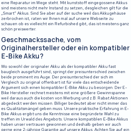
eine Reparatur im Wege steht. Mit kunststoff eingegossene Akkus
sind meistens nicht mehr Instand zu setzen, desgleichen gilt für die
„Smart“ Akkus. Sind Sie aber auf der suche weil das Akkugehäuse
zerbrochen ist, raten wir Ihnen mal auf unsere Webseite zu
schauen ob es vielleicht ein Refurbished gibt, das ist meistens ganz
schön preiswerter.
Geschmackssache, vom
Originalhersteller oder ein kompatibler
E-Bike Akku?
Wo sowohl der originaler Akku als der kompatibler Akku fast
baugleich ausgeführt sind, springt der preisunterschied zwischen
beide prominent ins Auge. Der preisunterschied der sich im
Vergleich zu original offenbart ist für viele das entscheidende
Argument sich einen kompatibler E-Bike Akku zu besorgen. Der E-
Bike Hersteller rechnet meistens mit eine größere Gewinnspanne
weil daraus auch die kosten von Werbung und z.B. Rabat Aktionen
abgedeckt werden müssen. Billiger bedeutet aber nicht immer das
es Qualitätsmängel geben muss. Unsere praktische Erfahrung in E-
Bike Akkus ergibt uns die Kenntnisse eine begründete Wahl zu
treffen im Urwald des Angebots. Unsere kompatiblen E-Bike Akkus
haben unser vertrauen gewonnen und deshalb geben wir auch
gerne eine 2-jährige Garantie auf unsere Akkus. Achten Sie auf ein