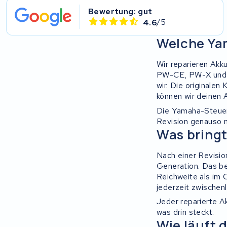
Bianchi
Bewertung: gut
4.6
/5
Stella
Welche Ya
Winther
Wir reparieren Ak
PW-CE, PW-X und 
Zuchetti
wir. Die originale
können wir deinen 
E-kuma
Die Yamaha-Steueru
Revision genauso 
Malaguti
Was bringt
Puch
Nach einer Revisio
Generation. Das be
Alber
Reichweite als im 
jederzeit zwischen
Motocaddy
Jeder reparierte A
was drin steckt.
Wie läuft 
AEG