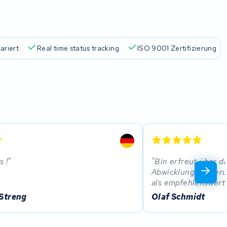
ariert
Real time status tracking
ISO 9001 Zertifizierung
s !
Bin erfreut über d
Abwicklung, Liefe
als empfehlenswert 
 Streng
Olaf Schmidt