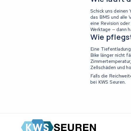
Schick uns deinen
Ridgeback Bikes
das BMS und alle V
eine Revision oder 
Megamo
Werktage — dann ha
Wie pflegs
Onebot
Eine Tiefentladung
Bike länger nicht 
Mahle
Zimmertemperatur, n
Zellschäden und h
Brinckers
Falls die Reichweit
bei KWS Seuren.
Continental
Miku max
Marin Bikes
Cresta