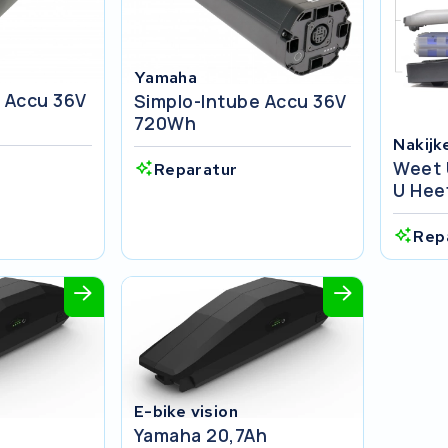
Yamaha
 Accu 36V
Simplo-Intube Accu 36V
720Wh
Nakijk
Weet 
Reparatur
U Hee
Rep
E-bike vision
Yamaha 20,7Ah