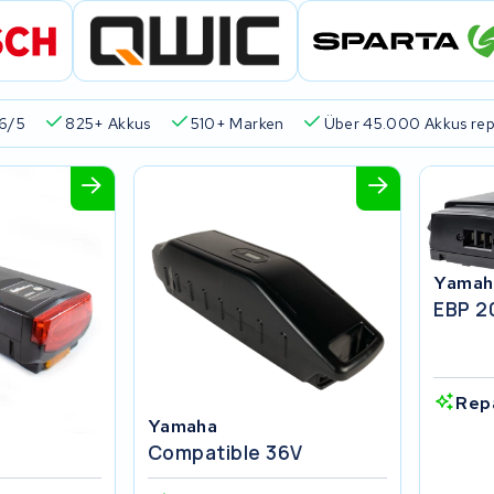
6/5
825+ Akkus
510+ Marken
Über 45.000 Akkus rep
Yamah
EBP 2
Rep
Yamaha
Compatible 36V