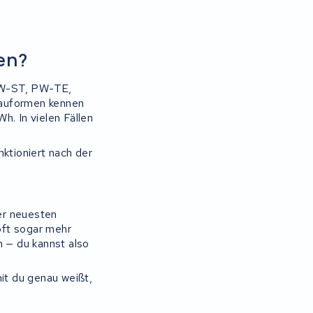
en?
PW-ST, PW-TE,
auformen kennen
h. In vielen Fällen
nktioniert nach der
er neuesten
oft sogar mehr
n — du kannst also
it du genau weißt,