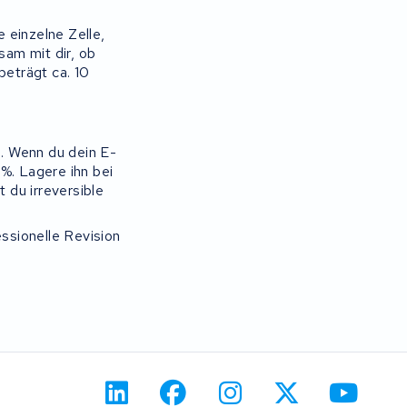
e einzelne Zelle,
am mit dir, ob
beträgt ca. 10
. Wenn du dein E-
%. Lagere ihn bei
 du irreversible
essionelle Revision