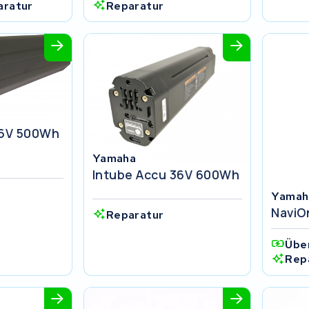
aratur
Reparatur
36V 500Wh
Yamaha
Intube Accu 36V 600Wh
Yamah
NaviO
Reparatur
Übe
Rep