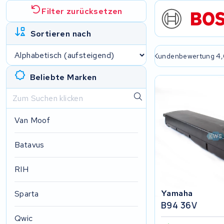
Filter zurücksetzen
Sortieren nach
e passende Lösung
2 Jahre Garantie
Kundenbewertung 4,
Beliebte Marken
Van Moof
Batavus
RIH
Yamaha
Sparta
B94 36V
Qwic