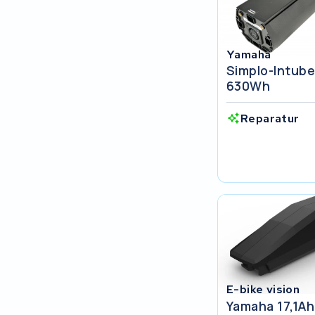
Keola
Ridley
Yamaha
Simplo-Intube
Hercules
630Wh
FIT E-Bike System Integration
Reparatur
World power
36V
Schwinn
Tounis
Sundvall
E-bike vision
Yamaha 17,1Ah