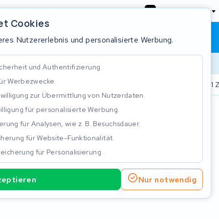
Deutschland
et Cookies
Warenkorb
Anmeldung
res Nutzererlebnis und personalisierte Werbung.
cherheit und Authentifizierung.
für Werbezwecke.
.000 Akkus repariert
Real time status tracking
ISO 9001 Z
nwilligung zur Übermittlung von Nutzerdaten.
illigung für personalisierte Werbung.
n
rung für Analysen, wie z. B. Besuchsdauer.
herung für Website-Funktionalität.
eicherung für Personalisierung.
zeptieren
Nur notwendig