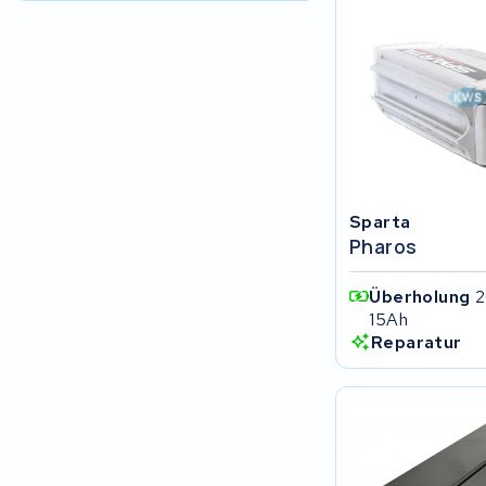
R.A.T. Holland
EZee
TurnLife
SociBike
Sparta
Ghost
Pharos
Life&Mobility
Überholung
2
15Ah
Reparatur
Devron
Derby cycle
Ultracell