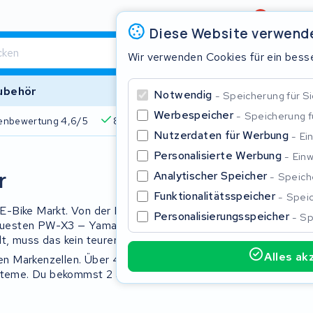
Bewertung
4,6/5
Diese Website verwend
Wir verwenden Cookies für ein besse
ubehör
Notwendig
Speicherung für Si
Werbespeicher
Speicherung 
enbewertung 4,6/5
825+ Akkus
510+ Marken
Über 45
Nutzerdaten für Werbung
Ei
Personalisierte Werbung
Einw
Schließe
r
Analytischer Speicher
Speiche
Funktionalitätsspeicher
Speic
E-Bike Markt. Von der PW-Serie über
Personalisierungsspeicher
Sp
euesten PW-X3 — Yamaha treibt
t, muss das kein teurer Neukauf sein.
Alles ak
en Markenzellen. Über 45.000 Akkus
ysteme. Du bekommst 2 Jahre Garantie
Beginnen Sie mit der Eingabe in der Suchleiste, um zu suchen