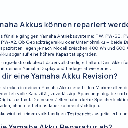
maha Akkus können repariert werd
kus für alle gängigen Yamaha Antriebssysteme: PW, PW-SE, 
PW-X2. Ob Gepäckträgerakku oder Unterrohrakku — beide B
n Kapazitäten liegen je nach Modell zwischen 400 Wh und 600 W
Akku sogar auf eine höhere Kapazität upgraden.
ngselektronik bleibt dabei vollständig erhalten. Dein Akku fu
mit deinem Yamaha Display und Ladegerät wie vorher.
 dir eine Yamaha Akku Revision?
n stecken in deinem Yamaha Akku neue Li-Ion Markenzellen d
deutet: volle Kapazität, zuverlässige Spannungsabgabe und 
Originalzustand. Die neuen Zellen haben keine Speicherfunktio
laden, ohne die Lebensdauer zu beeinträchtigen.
kku wird mit einem vollständigen
Testbericht
ausgeliefert, dam
die Yamaha Akku Reparatur ab?