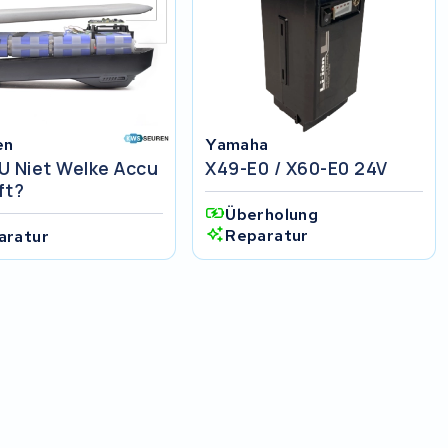
en
Yamaha
U Niet Welke Accu
X49-E0 / X60-E0 24V
ft?
Überholung
Reparatur
aratur