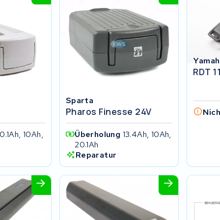
Yamah
RDT 1
Sparta
Pharos Finesse 24V
Nic
0.1Ah, 10Ah,
Überholung
13.4Ah, 10Ah,
20.1Ah
Reparatur