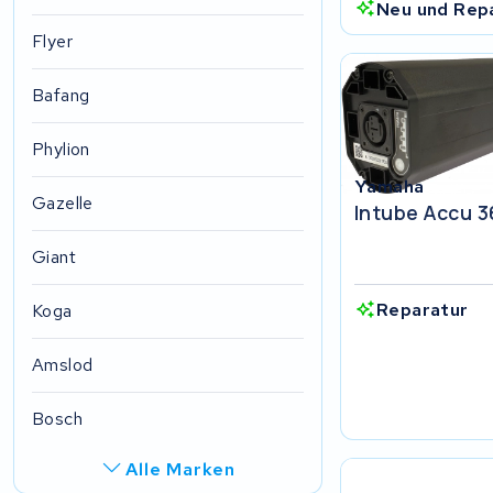
Neu und Rep
Flyer
Bafang
Phylion
Yamaha
Gazelle
Intube Accu 
Giant
Reparatur
Koga
Amslod
Bosch
Alle Marken