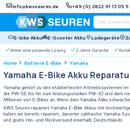
info@kwsseuren.de
+49 (0) 2822 91 13 05 5
E-bike Akku
E-Scooter Akku
Ladegeräte
Z
Immer eine passende Lösung
2 Jahre Garantie
Kund
Home
Batterie E-Bike
Yamaha
Yamaha E-Bike Akku Reparatu
Yamaha gehört zu den etabliertesten Antriebssystemen im 
die PW-SE bis hin zum leistungsstarken PW-X2 und dem n
Millionen von E-Bikes an. Wenn dein Yamaha Akku schwächel
KWS Seuren repariert Yamaha E-Bike Akkus mit hochwertig
haben wir bereits repariert, darunter zahlreiche Yamaha-S
und gratis Hin- und Rückversand innerhalb Deutschlands.