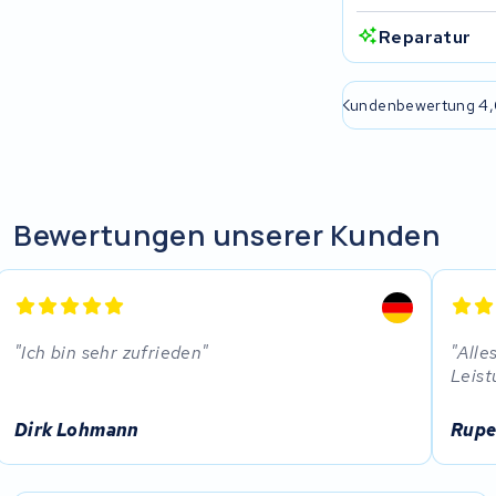
Rixe
Reparatur
Panasonic
e passende Lösung
2 Jahre Garantie
Kundenbewertung 4,
Maratron
Popal
VARTA AG
Bewertungen unserer Kunden
Van Moof
Technibike
Ich bin sehr zufrieden
Alle
Leist
Fylla
Dirk Lohmann
Rupe
KUKA AG