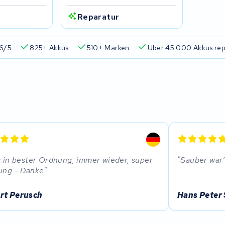
Reparatur
6/5
825+ Akkus
510+ Marken
Über 45.000 Akkus rep
s in bester Ordnung, immer wieder, super
Sauber war’
ung - Danke
rt Perusch
Hans Peter