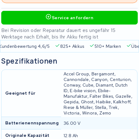
Service anfordern
Bei Revision oder Reparatur dauert es ungefähr 15
Werktage nach Erhalt, bis Ihr Akku fertig ist
Kundenbewertung 4,6/5
825+ Akkus
510+ Marken
Übe
Spezifikationen
Accel Group, Bergamont,
Cannondale, Canyon, Centurion,
Conway, Cube, Diamant, Dutch
ID, E-bike vision, Ebike-
Geeignet für
Manufaktur, Falter Bikes, Gazelle,
Gepida, Ghost, Haibike, Kalkhoff,
Riese & Müller, Stella, Trek,
Victoria, Winora, Zemo
Batterienennspannung
36.00 V
Originale Kapazität
12.8 Ah