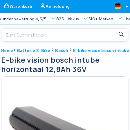
Warenkorb
Anmeldung
Kundenbewertung 4,6/5
825+ Akkus
510+ Marken
Übe
Schließen
Home
Batterie E-Bike
Bosch
E-bike vision bosch intube
Warenkorb
Schließen
E-bike vision bosch intube
Beginnen Sie mit der Eingabe in der Suchleiste, um zu suchen
horizontaal 12,8Ah 36V
Ihr Warenkorb ist leer.
Immer eine passende Lösung
2 Jahre Garantie
Kunde