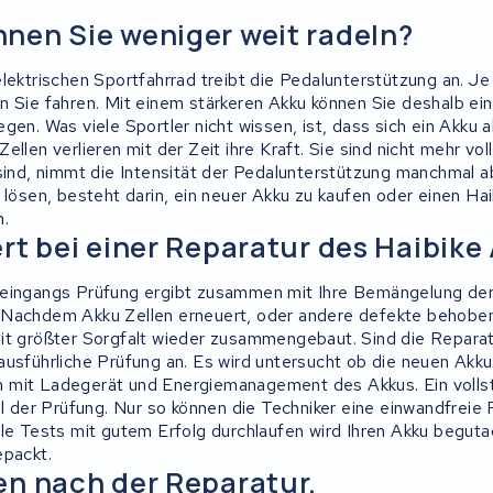
en Sie weniger weit radeln?
lektrischen Sportfahrrad treibt die Pedalunterstützung an. Je 
n Sie fahren. Mit einem stärkeren Akku können Sie deshalb ei
gen. Was viele Sportler nicht wissen, ist, dass sich ein Akku 
ellen verlieren mit der Zeit ihre Kraft. Sie sind nicht mehr vo
 sind, nimmt die Intensität der Pedalunterstützung manchmal ab
 lösen, besteht darin, ein neuer Akku zu kaufen oder einen Ha
n.
rt bei einer Reparatur des Haibike
 eingangs Prüfung ergibt zusammen mit Ihre Bemängelung de
Nachdem Akku Zellen erneuert, oder andere defekte behoben s
it größter Sorgfalt wieder zusammengebaut. Sind die Reparat
ausführliche Prüfung an. Es wird untersucht ob die neuen Akku
 mit Ladegerät und Energiemanagement des Akkus. Ein volls
il der Prüfung. Nur so können die Techniker eine einwandfreie 
lle Tests mit gutem Erfolg durchlaufen wird Ihren Akku begut
epackt.
n nach der Reparatur.