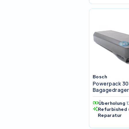
Ultracell
Keola
Ridley
Hercules
FIT E-Bike System Integration
World power
Bosch
Powerpack 30
36V
Bagagedrage
Schwinn
Überholung
1
Refurbished 
Tounis
Reparatur
Sundvall