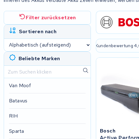
inneren des Akkus verbaute Akku Zellen erwiesen, werden sie
Filter zurücksetzen
Sortieren nach
Immer eine passende Lösung
2 Jahre
Beliebte Marken
Van Moof
Batavus
RIH
Bosch
Sparta
Active Perfo