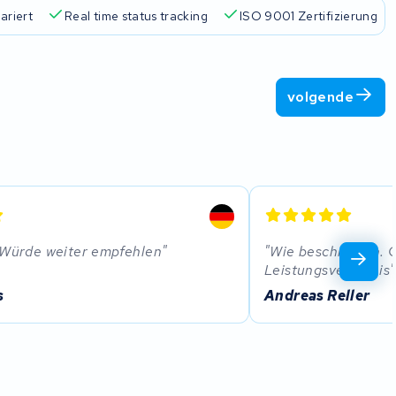
Marken
Über 45.000 Akkus repariert
Real time status trac
volgende
 Würde weiter empfehlen
Wie beschrieben. 
Leistungsverhätnis
s
Andreas Reller