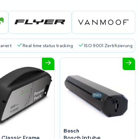
Marken
Über 45.000 Akkus repariert
Real time status trac
Bosch
 Classic Frame
Bosch Intube