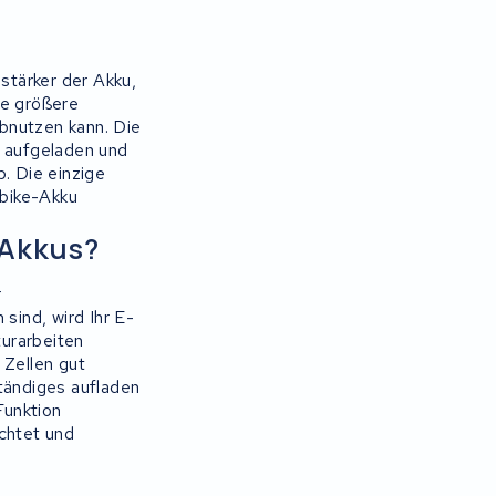
stärker der Akku,
ne größere
abnutzen kann. Die
ll aufgeladen und
. Die einzige
ibike-Akku
 Akkus?
r
ind, wird Ihr E-
urarbeiten
 Zellen gut
tändiges aufladen
Funktion
achtet und