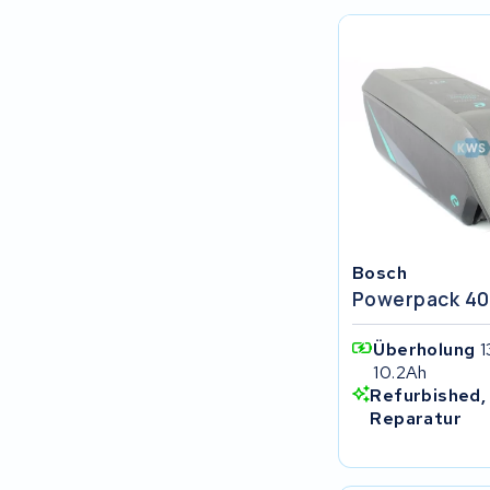
Rixe
Panasonic
Maratron
Popal
VARTA AG
Bosch
Powerpack 40
Van Moof
Überholung
1
Technibike
10.2Ah
Refurbished,
Reparatur
Fylla
KUKA AG