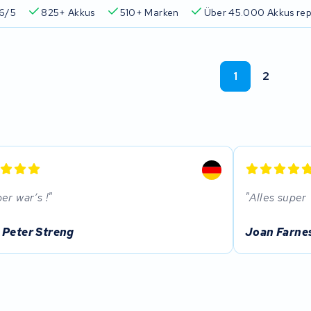
 Garantie
Kundenbewertung 4,6/5
825+ Akkus
510+ 
1
2
er war’s !
Alles super
 Peter Streng
Joan Farne