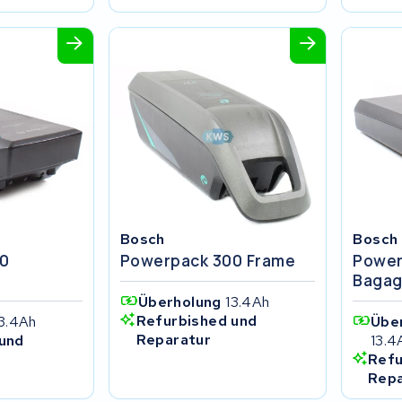
Bosch
Bosch
0
Powerpack 300 Frame
Power
r
Bagag
Überholung
13.4Ah
Refurbished und
3.4Ah
Übe
Reparatur
13.4
und
Refu
Repa