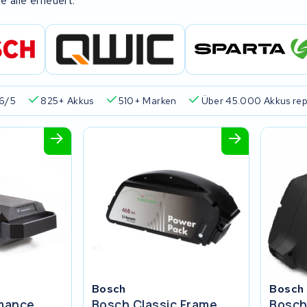
 alle erneuert.
 Garantie
Kundenbewertung 4,6/5
825+ Akkus
510+ 
Bosch
Bosch
rmance
Bosch Classic Frame
Bosch