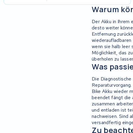
Warum könn
AEG
Der Akku in Ihrem e
Ridgeback Bikes
desto weiter könne
Entfernung zurückle
Megamo
wiederaufladbaren Z
wenn sie halb leer
Onebot
Möglichkeit, das zu
überholen zu lasse
Was passie
Mahle
Die Diagnostische
Brinckers
Reparaturvorgang. 
Bike Akku wieder m
Continental
beendet fängt die 
zusammen arbeiten
und entladen ist te
Miku max
nachweisen. Sind a
versandfertig eing
Marin Bikes
Zu beachte