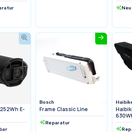
aratur
Neu
Bosch
Haibik
 252Wh E-
Frame Classic Line
Haibik
630Wh
Reparatur
bar
Rep