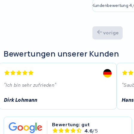
Immer eine passende Lösung
2 Jahre
Bianchi
Stella
vorige
Winther
Bewertungen unserer Kunden
Zuchetti
E-kuma
Malaguti
Ich bin sehr zufrieden
Saub
Puch
Dirk Lohmann
Hans
Alber
Bewertung: gut
Motocaddy
4.6
/5