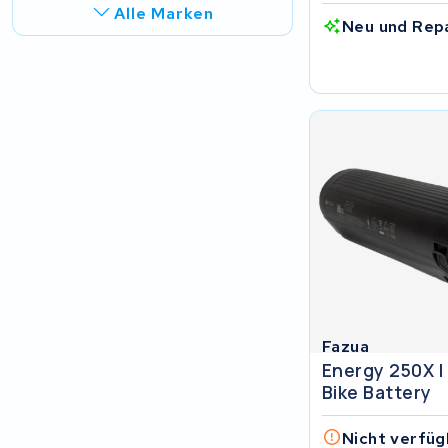
Alle Marken
Neu und Rep
R.A.T. Holland
EZee
TurnLife
SociBike
Ghost
Life&Mobility
Fazua
Devron
Energy 250X I
Bike Battery
Derby cycle
Nicht verfüg