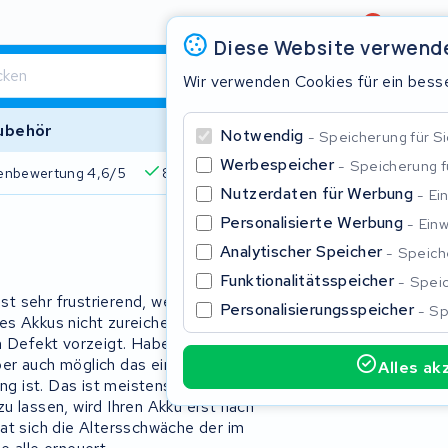
Bewertung
4,6/5
Diese Website verwend
Wir verwenden Cookies für ein besse
ubehör
Notwendig
Speicherung für Si
Werbespeicher
Speicherung 
4,6/5
825+ Akkus
510+ Marken
Über 45.000 Akkus r
Nutzerdaten für Werbung
Ei
Personalisierte Werbung
Einw
Schließe
Analytischer Speicher
Speiche
Funktionalitätsspeicher
Speic
ist sehr frustrierend, wenn Ihren Akku
Personalisierungsspeicher
Sp
res Akkus nicht zureichend ist, besteht
n Defekt vorzeigt. Haben Sie aber über
er auch möglich das eine
Alles ak
ist. Das ist meistens der Fall.
Beginnen Sie mit der Eingabe in der Suchleiste, um zu suchen
u lassen, wird Ihren Akku erst nach
at sich die Altersschwäche der im