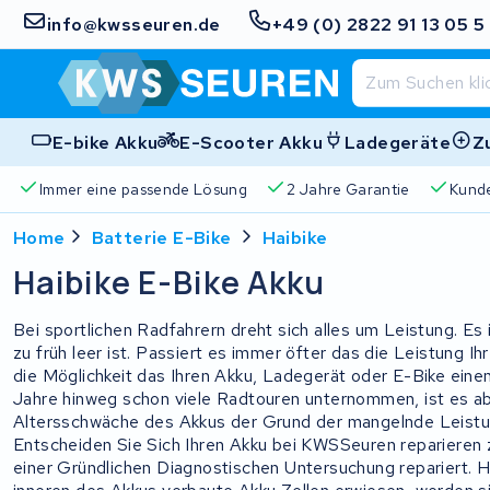
info@kwsseuren.de
+49 (0) 2822 91 13 05 5
E-bike Akku
E-Scooter Akku
Ladegeräte
Z
ine passende Lösung
2 Jahre Garantie
Kundenbewertung 
Home
Batterie E-Bike
Haibike
Haibike E-Bike Akku
Bei sportlichen Radfahrern dreht sich alles um Leistung. Es 
zu früh leer ist. Passiert es immer öfter das die Leistung Ih
die Möglichkeit das Ihren Akku, Ladegerät oder E-Bike eine
Jahre hinweg schon viele Radtouren unternommen, ist es ab
Altersschwäche des Akkus der Grund der mangelnde Leistung 
Entscheiden Sie Sich Ihren Akku bei KWSSeuren reparieren z
einer Gründlichen Diagnostischen Untersuchung repariert. H