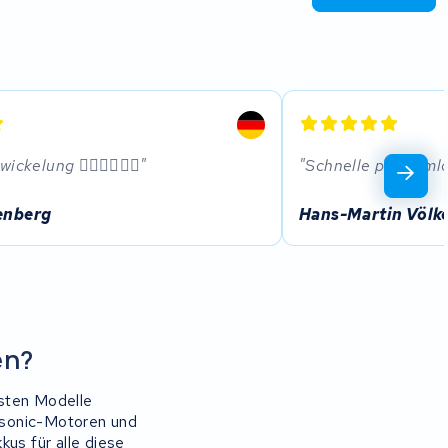
ickelung 👍🏼👍🏼👍🏼
Schnelle probleml
enberg
Hans-Martin Völk
en?
esten Modelle
asonic-Motoren und
us für alle diese