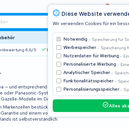
Bewertung
4,6/5
Diese Website verwend
Wir verwenden Cookies für ein besse
ubehör
Notwendig
Speicherung für Si
Werbespeicher
Speicherung 
enbewertung 4,6/5
825+ Akkus
510+ Marken
Über 45
Nutzerdaten für Werbung
Ei
Personalisierte Werbung
Einw
Schließe
r
Analytischer Speicher
Speiche
Funktionalitätsspeicher
Speic
pa — und entsprechend viele Gazelle
Personalisierungsspeicher
Sp
lse oder Panasonic-System: Wir haben
 Gazelle-Modelle im Detail.
Alles ak
n Markenzellen bestücken. Du
Garantie und einem vollständigen
Beginnen Sie mit der Eingabe in der Suchleiste, um zu suchen
ands ist selbstverständlich.