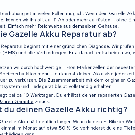
serhöhung ist in vielen Fällen möglich. Wenn dein Gazelle Akk
e, können wir ihn oft auf 11 Ah oder mehr aufrüsten — ohne Ei
eit. Einfach mehr Reichweite aus demselben Gehäuse.
die Gazelle Akku Reparatur ab?
Reparatur beginnt mit einer gründlichen Diagnose. Wir prüfen
nik (BMS) und alle Verbindungen. Erst danach entscheiden wir,
etzen wir durch hochwertige Li-Ion Markenzellen der neueste
Speicherfunktion mehr — du kannst deinen Akku also jederzeit
er zu verkürzen. Die Zusammenarbeit mit dem originalen Gaz
system und Ladegerät bleibt vollständig erhalten.
iegt bei ca. 10 Werktagen. Du erhältst deinen reparierten Gaze
Jahren Garantie
zurück.
t du deinen Gazelle Akku richtig?
Gazelle Akku hält deutlich länger. Wenn du dein E-Bike im Wint
einmal im Monat auf etwa 50 %. So verhinderst du eine Tiefe
eschädigen kann.