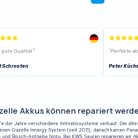
 gute Qualität
Perfekte abw
t Schrooten
Peter Küch
elle Akkus können repariert werd
fe der Jahre verschiedene Antriebssysteme verbaut. Die ält
genen Gazelle Innergy System (seit 2011), danach kamen Pan
e- und Bosch-Antriebe hinzu. Bei KWS Seuren reparieren wir Akk