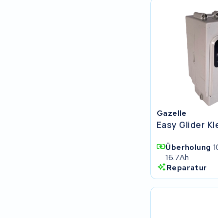
Keola
Ridley
Hercules
FIT E-Bike System Integration
World power
Gazelle
Easy Glider Kl
36V
Überholung
1
Schwinn
16.7Ah
Reparatur
Tounis
Sundvall