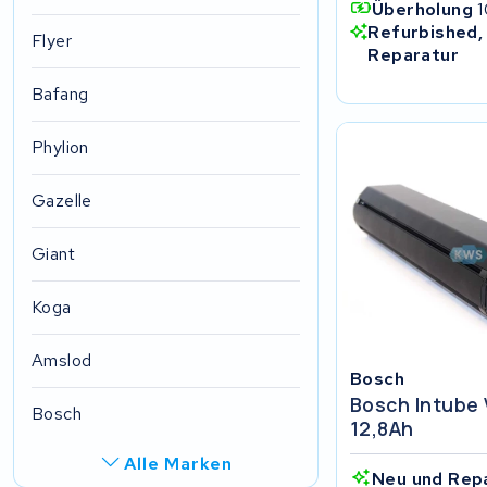
Überholung
1
Refurbished,
Flyer
Reparatur
Bafang
Phylion
Gazelle
Giant
Koga
Amslod
Bosch
Bosch Intube 
Bosch
12,8Ah
Alle Marken
Neu und Rep