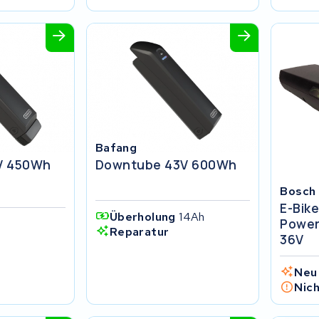
Bafang
V 450Wh
Downtube 43V 600Wh
Bosch
E-Bik
Überholung
14Ah
Power
Reparatur
36V
Neu
Nic