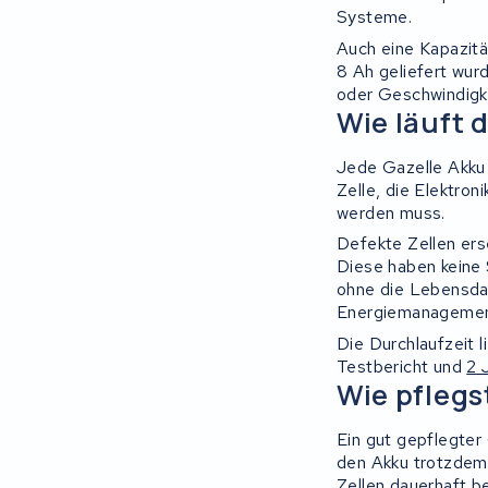
Systeme.
Auch eine Kapazität
Ridgeback Bikes
8 Ah geliefert wurd
oder Geschwindigk
Megamo
Wie läuft 
Onebot
Jede Gazelle Akku 
Zelle, die Elektro
Mahle
werden muss.
Defekte Zellen ers
Brinckers
Diese haben keine 
ohne die Lebensdau
Energiemanagement
Continental
Die Durchlaufzeit l
Testbericht und
2 
Miku max
Wie pflegs
Marin Bikes
Ein gut gepflegter 
den Akku trotzdem 
Cresta
Zellen dauerhaft b