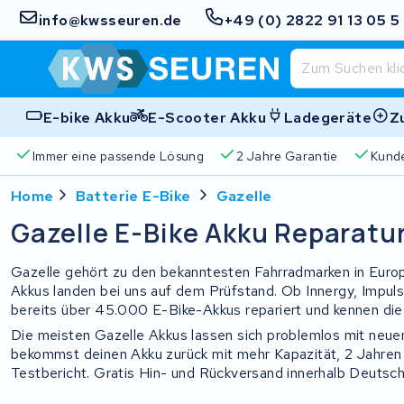
info@kwsseuren.de
+49 (0) 2822 91 13 05 5
E-bike Akku
E-Scooter Akku
Ladegeräte
Z
Immer eine passende Lösung
2 Jahre Garantie
Kund
Home
Batterie E-Bike
Gazelle
Gazelle E-Bike Akku Reparatu
Gazelle gehört zu den bekanntesten Fahrradmarken in Euro
Akkus landen bei uns auf dem Prüfstand. Ob Innergy, Impu
bereits über 45.000 E-Bike-Akkus repariert und kennen die
Die meisten Gazelle Akkus lassen sich problemlos mit neue
bekommst deinen Akku zurück mit mehr Kapazität, 2 Jahren 
Testbericht. Gratis Hin- und Rückversand innerhalb Deutschl