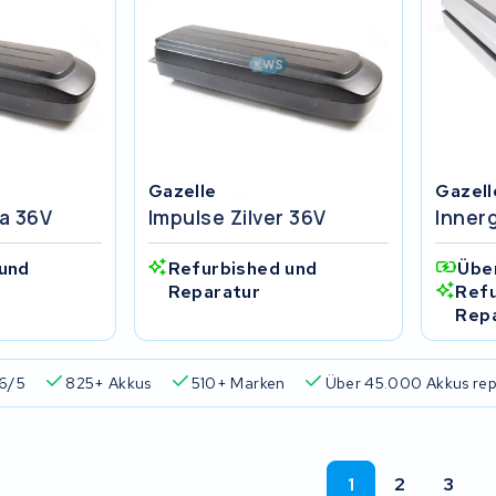
Gazelle
Gazell
na 36V
Impulse Zilver 36V
Inner
und
Refurbished und
Übe
Reparatur
Refu
Rep
6/5
825+ Akkus
510+ Marken
Über 45.000 Akkus rep
1
2
3