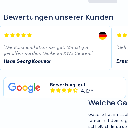
Bianchi
Stella
Bewertungen unserer Kunden
Winther
Zuchetti
Die Kommunikation war gut. Mir ist gut
Sehr
geholfen worden. Danke an KWS Seuren.
E-kuma
Hans Georg Kommor
Erns
Malaguti
Puch
Bewertung: gut
4.6
/5
Alber
Welche Gaz
Motocaddy
Gazelle hat im Lau
fahren mit dem ei
schließlich Impuls
AEG