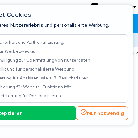
Deutschland
et Cookies
Warenkorb
Anmeldung
res Nutzererlebnis und personalisierte Werbung.
cherheit und Authentifizierung.
für Werbezwecke.
.000 Akkus repariert
Real time status tracking
ISO 9001 Z
nwilligung zur Übermittlung von Nutzerdaten.
illigung für personalisierte Werbung.
n
rung für Analysen, wie z. B. Besuchsdauer.
herung für Website-Funktionalität.
eicherung für Personalisierung.
zeptieren
Nur notwendig