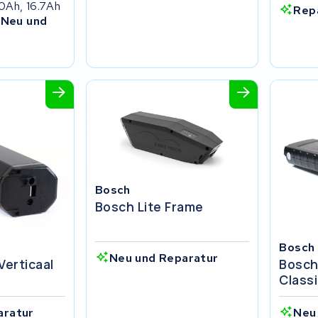
0Ah, 16.7Ah
Rep
 Neu und
Bosch
Bosch Lite Frame
Bosch
Neu und Reparatur
Verticaal
Bosch
Class
aratur
Neu