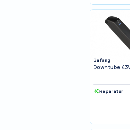
R.A.T. Holland
EZee
TurnLife
SociBike
Bafang
Ghost
Downtube 43
Life&Mobility
Reparatur
Devron
Derby cycle
Ultracell