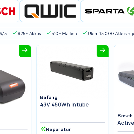
6/5
825+ Akkus
510+ Marken
Über 45.000 Akkus rep
Bafang
43V 450Wh Intube
Bosch
Activ
Reparatur