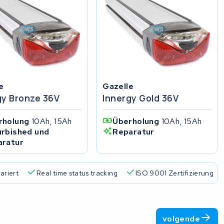
e
Gazelle
gy Bronze 36V
Innergy Gold 36V
rholung
10Ah, 15Ah
Überholung
10Ah, 15Ah
rbished und
Reparatur
aratur
ariert
Real time status tracking
ISO 9001 Zertifizierung
volgende