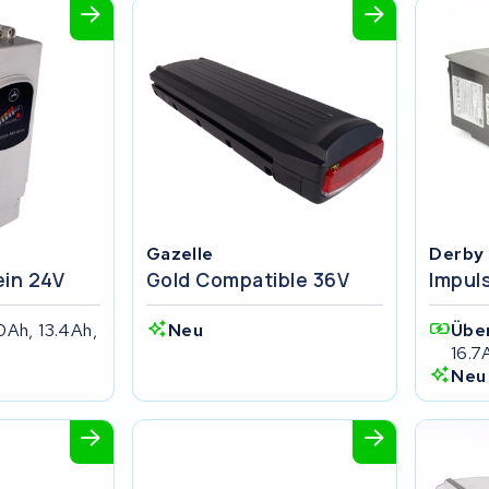
Gazelle
Derby 
ein 24V
Gold Compatible 36V
Impul
0Ah, 13.4Ah,
Neu
Übe
16.7
Neu