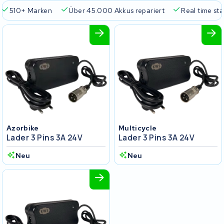
510+ Marken
Über 45.000 Akkus repariert
Real time sta
Azorbike
Multicycle
Lader 3 Pins 3A 24V
Lader 3 Pins 3A 24V
Neu
Neu