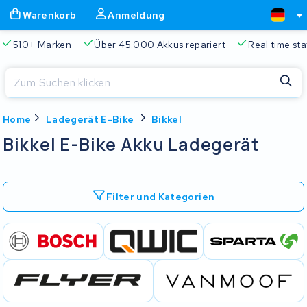
Warenkorb
Anmeldung
510+ Marken
Über 45.000 Akkus repariert
Real time sta
Schließen
Home
Ladegerät E-Bike
Bikkel
Warenkorb
Schließen
Bikkel E-Bike Akku Ladegerät
Beginnen Sie mit der Eingabe in der Suchleiste, um zu suchen
Ihr Warenkorb ist leer.
Filter und Kategorien
Immer eine passende Lösung
2 Jahre Garantie
Kunde