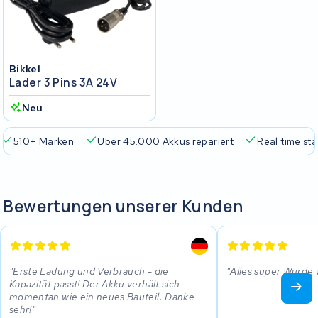
Bikkel
Lader 3 Pins 3A 24V
Neu
510+ Marken
Über 45.000 Akkus repariert
Real time sta
Bewertungen unserer Kunden
Erste Ladung und Verbrauch - die
Alles super Würde
Kapazität passt! Der Akku verhält sich
momentan wie ein neues Bauteil. Danke
sehr!