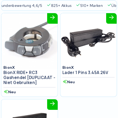
Kundenbewertung 4,6/5
825+ Akkus
510+ Marken
Übe
BionX
BionX
BionX RIDE+ RC3
Lader 1 Pins 3.45A 26V
Gashendel [DUPLICAAT -
Neu
Niet Gebruiken]
Neu