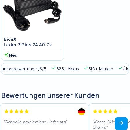
BionX
Lader 3 Pins 2A 40.7v
Neu
Kundenbewertung 4,6/5
825+ Akkus
510+ Marken
Übe
Bewertungen unserer Kunden
Schnelle problemlose Lieferung
Klasse Akku viellei
Orginal