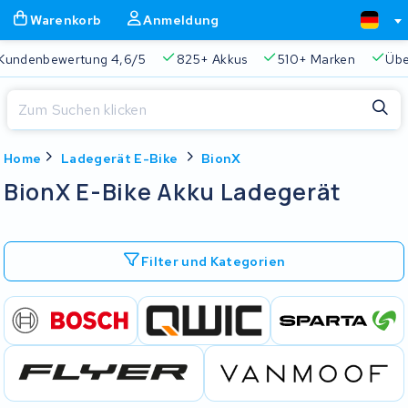
Warenkorb
Anmeldung
Kundenbewertung 4,6/5
825+ Akkus
510+ Marken
Übe
Schließen
Home
Ladegerät E-Bike
BionX
Warenkorb
Schließen
BionX E-Bike Akku Ladegerät
Beginnen Sie mit der Eingabe in der Suchleiste, um zu suchen
Ihr Warenkorb ist leer.
Filter und Kategorien
Immer eine passende Lösung
2 Jahre Garantie
Kunde