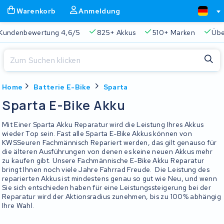
Warenkorb
Anmeldung
Kundenbewertung 4,6/5
825+ Akkus
510+ Marken
Übe
Schließen
Home
Batterie E-Bike
Sparta
Warenkorb
Schließen
Sparta E-Bike Akku
Beginnen Sie mit der Eingabe in der Suchleiste, um zu suchen
Ihr Warenkorb ist leer.
Mit Einer Sparta Akku Reparatur wird die Leistung Ihres Akkus
wieder Top sein. Fast alle Sparta E-Bike Akkus können von
KWSSeuren Fachmännisch Repariert werden, das gilt genauso für
Immer eine passende Lösung
2 Jahre Garantie
Kunde
die älteren Ausführungen von denen es keine neuen Akkus mehr
zu kaufen gibt. Unsere Fachmännische E-Bike Akku Reparatur
bringt Ihnen noch viele Jahre Fahrrad Freude. Die Leistung des
reparierten Akkus ist mindestens genau so gut wie Neu, und wenn
Sie sich entschieden haben für eine Leistungssteigerung bei der
Reparatur wird der Aktionsradius zunehmen, bis zu 100% abhängig
Ihre Wahl.