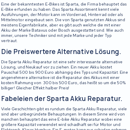
Eine der bekanntesten E-Bikes ist Sparta, die Firma behauptet das
E-Bike erfunden zu haben. Das Sparta Assortiment kennt viele
Ausführungen, der Motor kann im Vorderrad, Hinterrad oder als
Mittelmotor eingebaut sein. Die von Sparta genutzten Akkus sind
meistens Eigenfabrikate, aber es gibt auch welche die mit einer
Akku der Marke Batavus oder Bosch ausgestattet sind. Wie auch
immer, unsere Techniker sind mit jede Marke und jeder Typ
vertraut.
Die Preiswertere Alternative Lösung.
Die Sparta Akku Reparatur ist eine sehr interessante alternative
Lösung, und Neukauf vor zu ziehen. Ein neuer Akku kostet
Pauschal 500 bis 900 Euro abhängig des Typs und Kapazität. Eine
angenehmere alternative ist die Reparatur des Akkus mit einer
kosten Rahmung von 300 bis 500 Euro, das heißt so um die 50%
billiger! Gleicher Effekt halber Preis!
Fabeleien der Sparta Akku Reparatur.
Viele Geschichten gibt es rundum die Sparta Akku Reparatur, viele
sind aber unbegründete Behauptungen. In diesem Sinne wird von
manchen behauptet das eine E-bike Akku Reparatur wobei eine
größere Kapazität verwendet wird schadhaft sei für Motor und
Elektronik. Klarer Humbug. Ein E-motor kann nur schaden nehmen