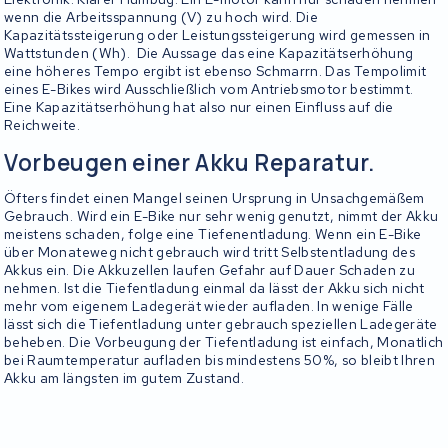
wenn die Arbeitsspannung (V) zu hoch wird. Die
Kapazitätssteigerung oder Leistungssteigerung wird gemessen in
Wattstunden (Wh). Die Aussage das eine Kapazitätserhöhung
eine höheres Tempo ergibt ist ebenso Schmarrn. Das Tempolimit
eines E-Bikes wird Ausschließlich vom Antriebsmotor bestimmt.
Eine Kapazitätserhöhung hat also nur einen Einfluss auf die
Reichweite.
Vorbeugen einer Akku Reparatur.
Öfters findet einen Mangel seinen Ursprung in Unsachgemäßem
Gebrauch. Wird ein E-Bike nur sehr wenig genutzt, nimmt der Akku
meistens schaden, folge eine Tiefenentladung. Wenn ein E-Bike
über Monateweg nicht gebrauch wird tritt Selbstentladung des
Akkus ein. Die Akkuzellen laufen Gefahr auf Dauer Schaden zu
nehmen. Ist die Tiefentladung einmal da lässt der Akku sich nicht
mehr vom eigenem Ladegerät wieder aufladen. In wenige Fälle
lässt sich die Tiefentladung unter gebrauch speziellen Ladegeräte
beheben. Die Vorbeugung der Tiefentladung ist einfach, Monatlich
bei Raumtemperatur aufladen bis mindestens 50%, so bleibt Ihren
Akku am längsten im gutem Zustand.