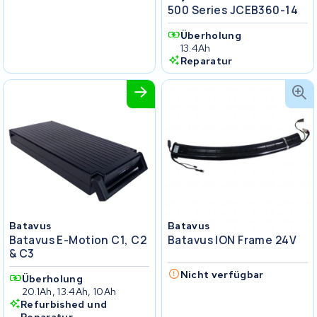
500 Series JCEB360-14
Überholung
13.4Ah
Reparatur
Batavus
Batavus
Batavus E-Motion C1, C2
Batavus ION Frame 24V
& C3
Nicht verfügbar
Überholung
20.1Ah, 13.4Ah, 10Ah
Refurbished und
Reparatur