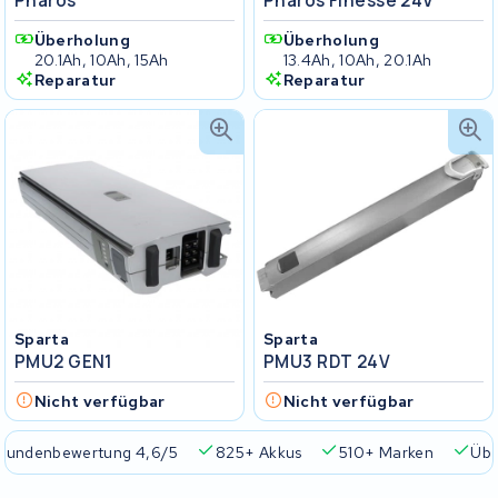
Pharos
Pharos Finesse 24V
Überholung
Überholung
20.1Ah, 10Ah, 15Ah
13.4Ah, 10Ah, 20.1Ah
Reparatur
Reparatur
Sparta
Sparta
PMU2 GEN1
PMU3 RDT 24V
Nicht verfügbar
Nicht verfügbar
Kundenbewertung 4,6/5
825+ Akkus
510+ Marken
Übe