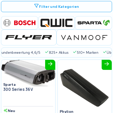
Filter und Kategorien
Kundenbewertung 4,6/5
825+ Akkus
510+ Marken
Übe
Sparta
300 Series 36V
Neu
Phylion