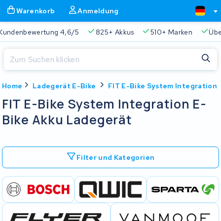
Warenkorb
Anmeldung
Kundenbewertung 4,6/5
825+ Akkus
510+ Marken
Übe
Schließen
Home
Ladegerät E-Bike
FIT E-Bike System Integration
Warenkorb
Schließen
FIT E-Bike System Integration E-
Beginnen Sie mit der Eingabe in der Suchleiste, um zu suchen
Bike Akku Ladegerät
Ihr Warenkorb ist leer.
Immer eine passende Lösung
2 Jahre Garantie
Kunde
Filter und Kategorien