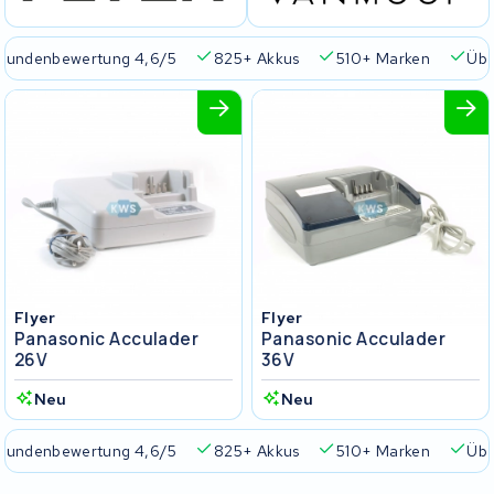
Kundenbewertung 4,6/5
825+ Akkus
510+ Marken
Übe
Flyer
Flyer
Panasonic Acculader
Panasonic Acculader
26V
36V
Neu
Neu
Kundenbewertung 4,6/5
825+ Akkus
510+ Marken
Übe