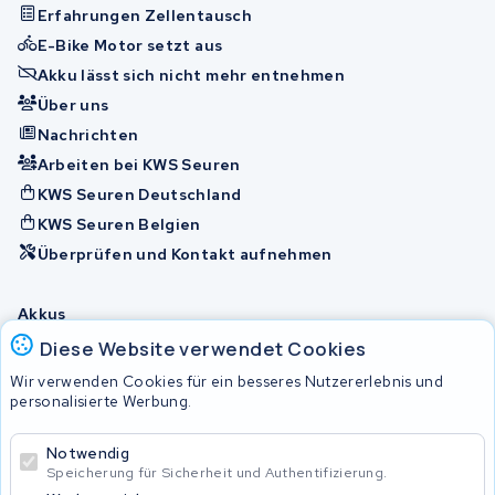
Erfahrungen Zellentausch
E-Bike Motor setzt aus
Akku lässt sich nicht mehr entnehmen
Über uns
Nachrichten
Arbeiten bei KWS Seuren
KWS Seuren Deutschland
KWS Seuren Belgien
Überprüfen und Kontakt aufnehmen
Akkus
Diese Website verwendet Cookies
Wir verwenden Cookies für ein besseres Nutzererlebnis und
© 2026 KWS Seuren
personalisierte Werbung.
Allgemeine Geschäftsbedingungen
Impressum
Notwendig
Privacy Policy
Speicherung für Sicherheit und Authentifizierung.