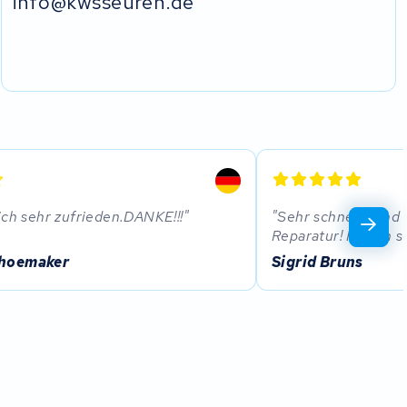
info@kwsseuren.de
ich sehr zufrieden.DANKE!!!
Sehr schnelle und
Reparatur! Ich bin s
choemaker
Sigrid Bruns