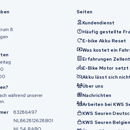
aben
Seiten
Kundendienst
trum 8
Häufig gestellte Fr
ugen
E-bike Akku Reset
Was kostet ein Fah
iten
Erfahrungen Zellen
eitag
E-Bike Motor setzt
00
:00
Akku lässt sich nic
Über uns
en?
Nachrichten
fach während unserer
en.
Arbeiten bei KWS S
mer
83286497
KWS Seuren Deutsc
NL862812628B01
KWS Seuren Belgie
NL54 RABO