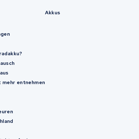
Akkus
agen
rradakku?
tausch
 aus
ht mehr entnehmen
euren
hland
n