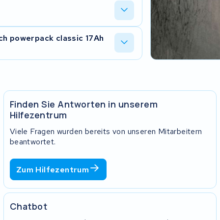
 ihn per Paketdienst an unsere
bst. Nach dem Zellentausch schicken wir
tie. Tritt innerhalb dieser Zeit ein
ch powerpack classic 17Ah
ren wir deinen Akku kostenlos. Mehr dazu
 folgenden Marken geeignet:
Müller
,
Kalkhoff
,
Accel Group
,
Ebike-
ont
,
Falter Bikes
,
Gazelle
,
Koga
,
inora
Finden Sie Antworten in unserem
Hilfezentrum
Viele Fragen wurden bereits von unseren Mitarbeitern
beantwortet.
Zum Hilfezentrum
Chatbot