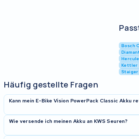
Passt
Bosch C
Diamant
Hercule
Kettler
Staiger
Häufig gestellte Fragen
Kann mein E-Bike Vision PowerPack Classic Akku re
Ja, in den meisten Fallen konnen wir deinen E-Bike Vision
Wie versende ich meinen Akku an KWS Seuren?
revidieren. Wir prufen den Akku nach Eingang und beurteilen,
bei schweren Gehauseschaden oder defekter Elektronik kann 