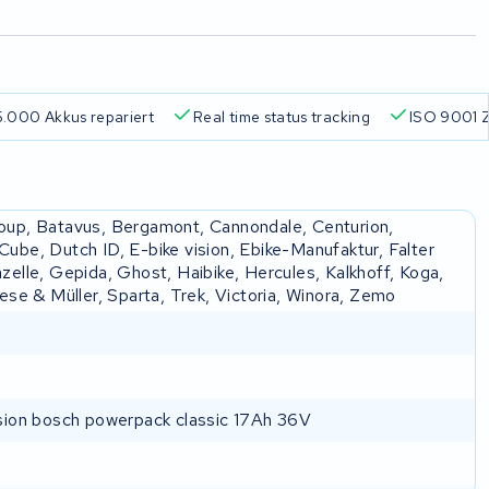
.000 Akkus repariert
Real time status tracking
ISO 9001 Z
oup, Batavus, Bergamont, Cannondale, Centurion,
ube, Dutch ID, E-bike vision, Ebike-Manufaktur, Falter
zelle, Gepida, Ghost, Haibike, Hercules, Kalkhoff, Koga,
iese & Müller, Sparta, Trek, Victoria, Winora, Zemo
ision bosch powerpack classic 17Ah 36V