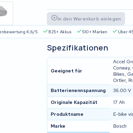
In den Warenkorb einlegen
enbewertung 4,6/5
825+ Akkus
510+ Marken
Über 45
Spezifikationen
Accel Gr
Conway, C
Geeignet für
Bikes, Ga
Ortler, R
Batterienennspannung
36.00 V
Originale Kapazität
17 Ah
Produktname
E-bike v
Marke
Bosch