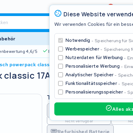
Bewertung
4,6/5
Diese Website verwend
Wir verwenden Cookies für ein besse
ubehör
Notwendig
Speicherung für Si
Werbespeicher
Speicherung 
enbewertung 4,6/5
825+ Akkus
510+ Marken
Über 45
Nutzerdaten für Werbung
Ei
osch powerpack classic 17Ah 36V
Personalisierte Werbung
Einw
 classic 17Ah 36V
Schließe
Analytischer Speicher
Speiche
Funktionalitätsspeicher
Speic
Personalisierungsspeicher
Sp
Typ
Alles ak
Batterie Überholung
Batt
Beginnen Sie mit der Eingabe in der Suchleiste, um zu suchen
Nicht verfügbar
Ni
Refurbished Batterie