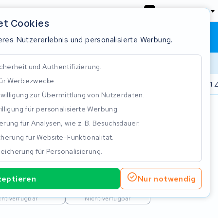
Deutschland
et Cookies
Warenkorb
Anmeldung
res Nutzererlebnis und personalisierte Werbung.
cherheit und Authentifizierung.
für Werbezwecke.
.000 Akkus repariert
Real time status tracking
ISO 9001 Z
nwilligung zur Übermittlung von Nutzerdaten.
illigung für personalisierte Werbung.
n
rung für Analysen, wie z. B. Besuchsdauer.
herung für Website-Funktionalität.
eicherung für Personalisierung.
zeptieren
Nur notwendig
erie Reparatur
Neues Batterie
cht verfügbar
Nicht verfügbar