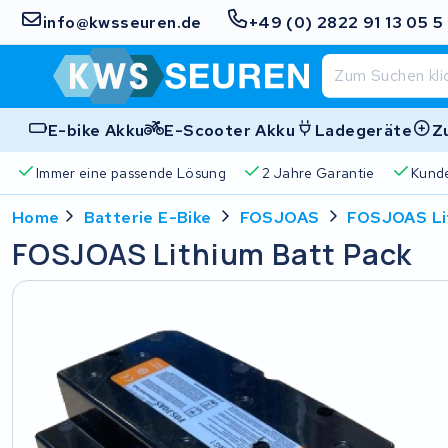
info@kwsseuren.de
+49 (0) 2822 91 13 05 5
E-bike Akku
E-Scooter Akku
Ladegeräte
Z
Immer eine passende Lösung
2 Jahre Garantie
Kund
Home
Batterie E-Bike
FOSJOAS
FOSJOAS Li
FOSJOAS Lithium Batt Pack