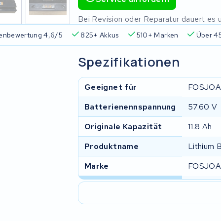
Bei Revision oder Reparatur dauert es un
enbewertung 4,6/5
825+ Akkus
510+ Marken
Über 45
Spezifikationen
Geeignet für
FOSJOA
Batterienennspannung
57.60 V
Originale Kapazität
11.8 Ah
Produktname
Lithium 
Marke
FOSJOA