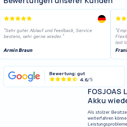
Bewertungen unserer Kunden
Sehr guter Ablauf und feedback, Service
Empf
bestens, sehr gerne wieder.
Flexi
last l
Armin Braun
Fran
Bewertung: gut
4.6
/5
FOSJOAS Li
Akku wiede
Als stolzer Besit
weiterfahren könne
Leistungsprobleme