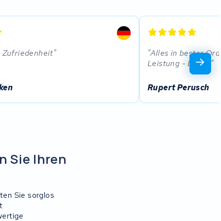
n Zufriedenheit
Alles in bester Or
Leistung - Danke
ken
Rupert Perusch
 Sie Ihren
ten Sie sorglos
t
wertige