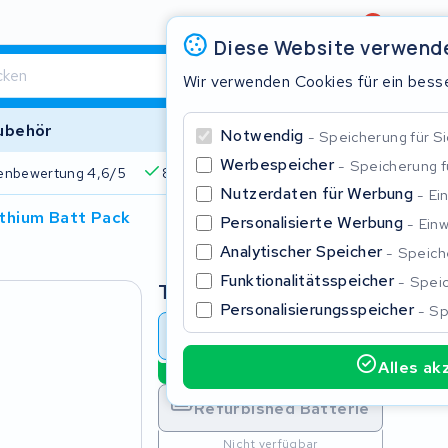
Bewertung
4,6/5
Diese Website verwend
Wir verwenden Cookies für ein besse
ubehör
Notwendig
Speicherung für Si
Werbespeicher
Speicherung 
enbewertung 4,6/5
825+ Akkus
510+ Marken
Über 45
Nutzerdaten für Werbung
Ei
thium Batt Pack
Personalisierte Werbung
Einw
Schließe
Analytischer Speicher
Speiche
Funktionalitätsspeicher
Speic
Typ
Personalisierungsspeicher
Sp
Batterie Überholung
Batt
Alles ak
Nachhaltige Option
Beginnen Sie mit der Eingabe in der Suchleiste, um zu suchen
Refurbished Batterie
Nicht verfügbar