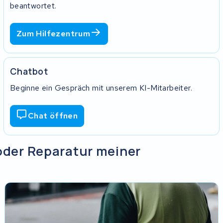
beantwortet.
e dieses Formular können wir deine
rt länger.
Zum Hilfezentrum
nem verschlossenen Umschlag mit. Klebe
Chatbot
vollständig testen.
Beginne ein Gespräch mit unserem KI-Mitarbeiter.
Chat öffnen
oder Reparatur meiner