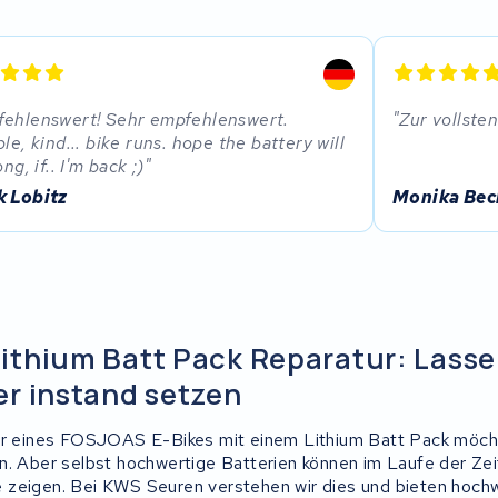
ehlenswert! Sehr empfehlenswert.
Zur vollste
ble, kind... bike runs. hope the battery will
ong, if.. I'm back ;)
k Lobitz
Monika Bec
thium Batt Pack Reparatur: Lassen
r instand setzen
zer eines FOSJOAS E-Bikes mit einem Lithium Batt Pack möch
n. Aber selbst hochwertige Batterien können im Laufe der Zei
 zeigen. Bei KWS Seuren verstehen wir dies und bieten hoch