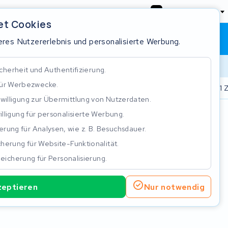
Deutschland
et Cookies
Warenkorb
Anmeldung
res Nutzererlebnis und personalisierte Werbung.
cherheit und Authentifizierung.
für Werbezwecke.
.000 Akkus repariert
Real time status tracking
ISO 9001 Z
nwilligung zur Übermittlung von Nutzerdaten.
illigung für personalisierte Werbung.
n
rung für Analysen, wie z. B. Besuchsdauer.
herung für Website-Funktionalität.
eicherung für Personalisierung.
erie Reparatur
Neues Batterie
zeptieren
Nur notwendig
Nicht verfügbar