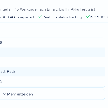
gefähr 15 Werktage nach Erhalt, bis Ihr Akku fertig ist
.000 Akkus repariert
Real time status tracking
ISO 9001 Z
S
Batt Pack
S
Mehr anzeigen