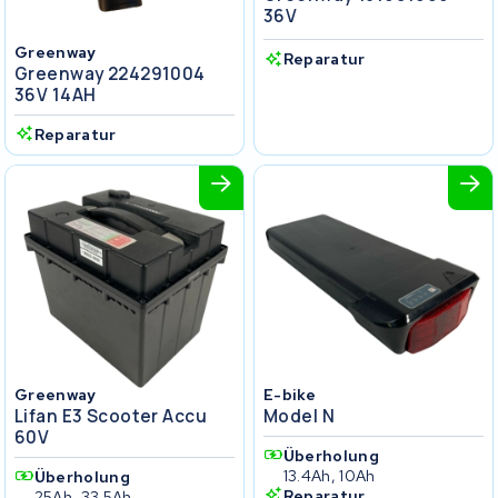
36V
Greenway
Reparatur
Greenway 224291004
36V 14AH
Reparatur
Greenway
E-bike
Lifan E3 Scooter Accu
Model N
60V
Überholung
13.4Ah, 10Ah
Überholung
Reparatur
25Ah, 33.5Ah