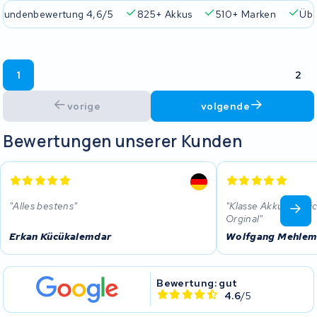
Kundenbewertung 4,6/5
825+ Akkus
510+ Marken
Übe
1
2
vorige
volgende
Bewertungen unserer Kunden
Alles bestens
Klasse Akku viellei
Orginal
Erkan Kücükalemdar
Wolfgang Mehle
Bewertung: gut
4.6
/5