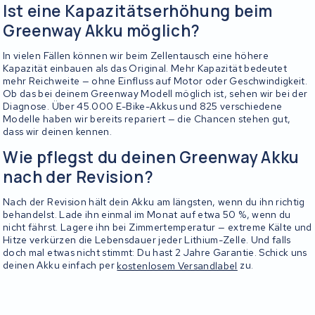
Ist eine Kapazitätserhöhung beim
Greenway Akku möglich?
In vielen Fällen können wir beim Zellentausch eine höhere
Kapazität einbauen als das Original. Mehr Kapazität bedeutet
mehr Reichweite — ohne Einfluss auf Motor oder Geschwindigkeit.
Ob das bei deinem Greenway Modell möglich ist, sehen wir bei der
Diagnose. Über 45.000 E-Bike-Akkus und 825 verschiedene
Modelle haben wir bereits repariert — die Chancen stehen gut,
dass wir deinen kennen.
Wie pflegst du deinen Greenway Akku
nach der Revision?
Nach der Revision hält dein Akku am längsten, wenn du ihn richtig
behandelst. Lade ihn einmal im Monat auf etwa 50 %, wenn du
nicht fährst. Lagere ihn bei Zimmertemperatur — extreme Kälte und
Hitze verkürzen die Lebensdauer jeder Lithium-Zelle. Und falls
doch mal etwas nicht stimmt: Du hast 2 Jahre Garantie. Schick uns
deinen Akku einfach per
kostenlosem Versandlabel
zu.