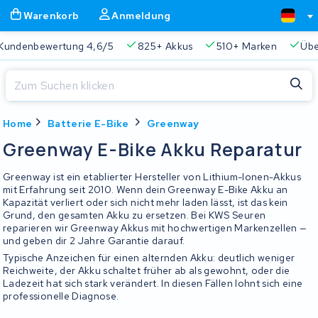
Warenkorb
Anmeldung
Kundenbewertung 4,6/5
825+ Akkus
510+ Marken
Übe
Schließen
Home
Batterie E-Bike
Greenway
Warenkorb
Schließen
Greenway E-Bike Akku Reparatur
Beginnen Sie mit der Eingabe in der Suchleiste, um zu suchen
Ihr Warenkorb ist leer.
Greenway ist ein etablierter Hersteller von Lithium-Ionen-Akkus
mit Erfahrung seit 2010. Wenn dein Greenway E-Bike Akku an
Kapazität verliert oder sich nicht mehr laden lässt, ist das kein
Immer eine passende Lösung
2 Jahre Garantie
Kunde
Grund, den gesamten Akku zu ersetzen. Bei KWS Seuren
reparieren wir Greenway Akkus mit hochwertigen Markenzellen —
und geben dir 2 Jahre Garantie darauf.
Typische Anzeichen für einen alternden Akku: deutlich weniger
Reichweite, der Akku schaltet früher ab als gewohnt, oder die
Ladezeit hat sich stark verändert. In diesen Fällen lohnt sich eine
professionelle Diagnose.