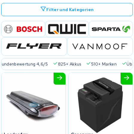
Filter und Kategorien
Kundenbewertung 4,6/5
825+ Akkus
510+ Marken
Übe