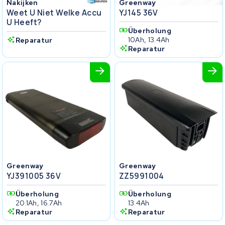
Nakijken
Greenway
Weet U Niet Welke Accu
YJ145 36V
U Heeft?
Überholung
10Ah, 13.4Ah
Reparatur
Reparatur
Greenway
Greenway
YJ391005 36V
ZZ5991004
Überholung
Überholung
20.1Ah, 16.7Ah
13.4Ah
Reparatur
Reparatur