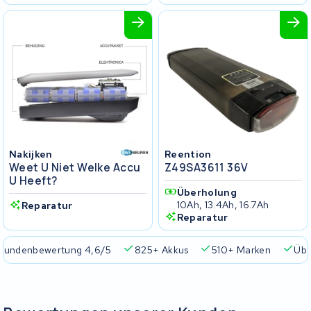
Nakijken
Reention
Weet U Niet Welke Accu
Z49SA3611 36V
U Heeft?
Überholung
10Ah, 13.4Ah, 16.7Ah
Reparatur
Reparatur
Kundenbewertung 4,6/5
825+ Akkus
510+ Marken
Übe