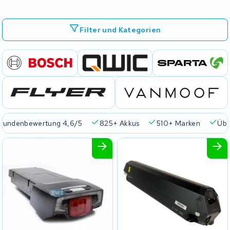
Filter und Kategorien
Kundenbewertung 4,6/5
825+ Akkus
510+ Marken
Übe