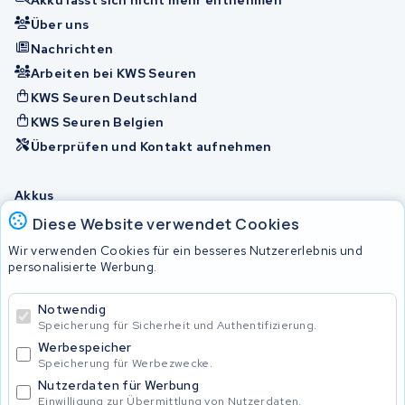
Über uns
Nachrichten
Arbeiten bei KWS Seuren
KWS Seuren Deutschland
KWS Seuren Belgien
Überprüfen und Kontakt aufnehmen
Akkus
Diese Website verwendet Cookies
Wir verwenden Cookies für ein besseres Nutzererlebnis und
© 2026 KWS Seuren
personalisierte Werbung.
Allgemeine Geschäftsbedingungen
Impressum
Notwendig
Privacy Policy
Speicherung für Sicherheit und Authentifizierung.
Werbespeicher
Speicherung für Werbezwecke.
Nutzerdaten für Werbung
Einwilligung zur Übermittlung von Nutzerdaten.