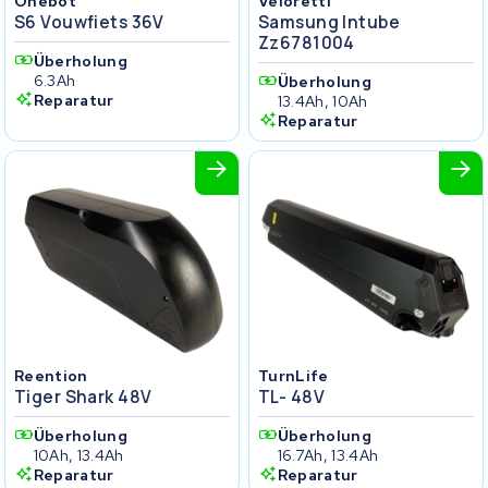
Onebot
Veloretti
S6 Vouwfiets 36V
Samsung Intube
Zz6781004
Überholung
6.3Ah
Überholung
Reparatur
13.4Ah, 10Ah
Reparatur
Reention
TurnLife
Tiger Shark 48V
TL- 48V
Überholung
Überholung
10Ah, 13.4Ah
16.7Ah, 13.4Ah
Reparatur
Reparatur