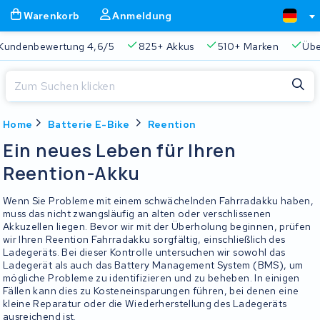
Warenkorb
Anmeldung
Kundenbewertung 4,6/5
825+ Akkus
510+ Marken
Übe
Schließen
Home
Batterie E-Bike
Reention
Warenkorb
Schließen
Ein neues Leben für Ihren
Beginnen Sie mit der Eingabe in der Suchleiste, um zu suchen
Reention-Akku
Ihr Warenkorb ist leer.
Wenn Sie Probleme mit einem schwächelnden Fahrradakku haben,
Immer eine passende Lösung
2 Jahre Garantie
Kunde
muss das nicht zwangsläufig an alten oder verschlissenen
Akkuzellen liegen. Bevor wir mit der Überholung beginnen, prüfen
wir Ihren Reention Fahrradakku sorgfältig, einschließlich des
Ladegeräts. Bei dieser Kontrolle untersuchen wir sowohl das
Ladegerät als auch das Battery Management System (BMS), um
mögliche Probleme zu identifizieren und zu beheben. In einigen
Fällen kann dies zu Kosteneinsparungen führen, bei denen eine
kleine Reparatur oder die Wiederherstellung des Ladegeräts
ausreichend ist.