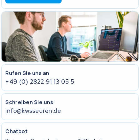
Das Einlegeformular, ausgedruckt und mitgeschickt. Ohne
dieses Formular können wir deine Sendung nicht korrekt
zuordnen und die Bearbeitung dauert länger.
Den Akku selbst.
Das passende Ladegerät.
Hat dein Akku ein Schloss? Schicke den Schlüssel in einem
verschlossenen Umschlag mit. Klebe den Schlüssel nicht außen
am Akku fest.
Ohne Ladegerät und Schlüssel können wir deinen Akku nicht
vollständig testen.
Rufen Sie uns an
+49 (0) 2822 91 13 05 5
Schreiben Sie uns
info@kwsseuren.de
Chatbot