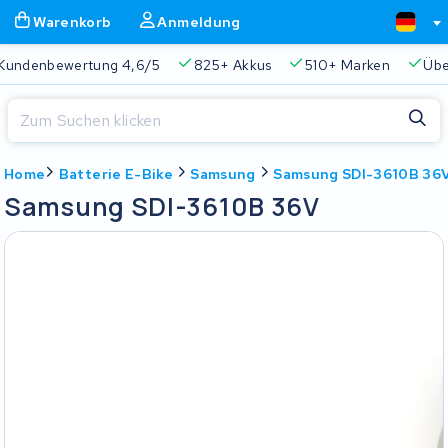
Warenkorb
Anmeldung
Kundenbewertung 4,6/5
825+ Akkus
510+ Marken
Übe
Schließen
Home
Batterie E-Bike
Samsung
Samsung SDI-3610B 36
Warenkorb
Schließen
Samsung SDI-3610B 36V
Beginnen Sie mit der Eingabe in der Suchleiste, um zu suchen
Ihr Warenkorb ist leer.
Immer eine passende Lösung
2 Jahre Garantie
Kunde