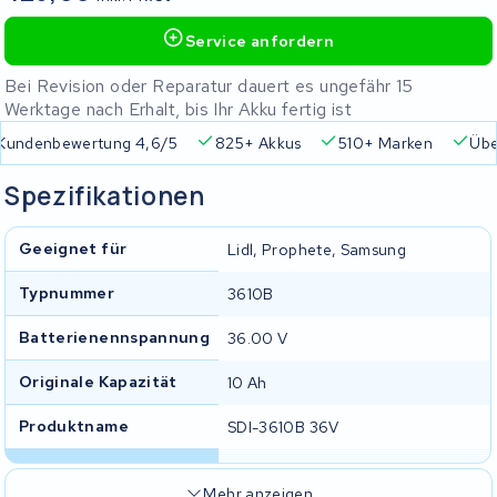
Service anfordern
Bei Revision oder Reparatur dauert es ungefähr 15
Werktage nach Erhalt, bis Ihr Akku fertig ist
Kundenbewertung 4,6/5
825+ Akkus
510+ Marken
Übe
Spezifikationen
Geeignet für
Lidl, Prophete, Samsung
Typnummer
3610B
Batterienennspannung
36.00 V
Originale Kapazität
10 Ah
Produktname
SDI-3610B 36V
Mehr anzeigen