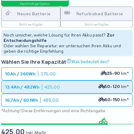
Nachhaltige Option
Neues Batterie
Refurbished Batterie
Nicht verfügbar
Nicht verfügbar
Noch unsicher, welche Lösung für Ihren Akku passt?
Zur
Entscheidungshilfe
Oder wählen Sie Reparatur; wir untersuchen Ihren Akku und
geben die richtige Empfehlung
Wählen Sie Ihre Kapazität
Was bedeutet das?
35-90
km*
10Ah / 360Wh
375,00
50-120
km*
13.4Ah / 482Wh
425,00
60-150
km*
16.7Ah / 601Wh
485,00
*Achtung! Diese Entfernungen sind eine Richtangabe
425,00
Inkl. MwSt