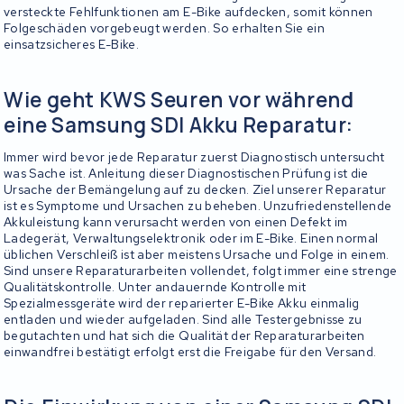
versteckte Fehlfunktionen am E-Bike aufdecken, somit können
Folgeschäden vorgebeugt werden. So erhalten Sie ein
einsatzsicheres E-Bike.
Wie geht KWS Seuren vor während
eine Samsung SDI Akku Reparatur:
Immer wird bevor jede Reparatur zuerst Diagnostisch untersucht
was Sache ist. Anleitung dieser Diagnostischen Prüfung ist die
Ursache der Bemängelung auf zu decken. Ziel unserer Reparatur
ist es Symptome und Ursachen zu beheben. Unzufriedenstellende
Akkuleistung kann verursacht werden von einen Defekt im
Ladegerät, Verwaltungselektronik oder im E-Bike. Einen normal
üblichen Verschleiß ist aber meistens Ursache und Folge in einem.
Sind unsere Reparaturarbeiten vollendet, folgt immer eine strenge
Qualitätskontrolle. Unter andauernde Kontrolle mit
Spezialmessgeräte wird der reparierter E-Bike Akku einmalig
entladen und wieder aufgeladen. Sind alle Testergebnisse zu
begutachten und hat sich die Qualität der Reparaturarbeiten
einwandfrei bestätigt erfolgt erst die Freigabe für den Versand.