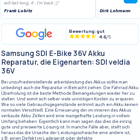
will last long, if.. I'm back ;)
Frank Lobitz
Dirk Lohmann
Bewertung: gut
4.6
/5
Samsung SDI E-Bike 36V Akku
Reparatur, die Eigenarten: SDI veldia
36V
Bei unzufriedenstellende arbeitsleistung des Akkus sollte man
unbedingt auch die Reparatur in Betracht ziehen. Die Fahrrad Akku
Überholung ist die beste Methode Bemängelungen wieder her zu
stellen. Und somit sich selber viele unnötigen Kosten zu ersparen.
Wie so viele Gebrauchsgegenstände entrinnt auch ein Akku keinen
normalen Verschleiß. Eine Erneuerung der im inneren des Akkus
verbaute Akku Zellen wird eine mangelhafte Leistung in vollem
Umfang beheben. Eigentlich kann man sagen das dies die einzig
gute und preiswerte Lösung ist. In manche Fälle aber, stellt sich
heraus das die Ursache der Leistungsschwäche eine andere ist,
z.B. einen Defekt im Ladegerät oder defekte