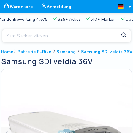
Warenkorb
Anmeldung
 4,6/5
825+ Akkus
510+ Marken
Über 45.000 Akkus r
Schließen
Home
Batterie E-Bike
Samsung
Samsung SDI veldia 36V
Warenkorb
Schließen
Samsung SDI veldia 36V
Beginnen Sie mit der Eingabe in der Suchleiste, um zu suchen
Ihr Warenkorb ist leer.
Immer eine passende Lösung
2 Jahre Garantie
Kunde