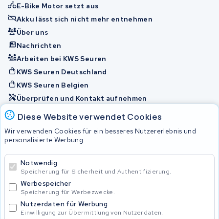
E-Bike Motor setzt aus
Akku lässt sich nicht mehr entnehmen
Über uns
Nachrichten
Arbeiten bei KWS Seuren
KWS Seuren Deutschland
KWS Seuren Belgien
Überprüfen und Kontakt aufnehmen
Diese Website verwendet Cookies
Akkus
Wir verwenden Cookies für ein besseres Nutzererlebnis und
personalisierte Werbung.
© 2026 KWS Seuren
Notwendig
Speicherung für Sicherheit und Authentifizierung.
Allgemeine Geschäftsbedingungen
Impressum
Werbespeicher
Privacy Policy
Speicherung für Werbezwecke.
Nutzerdaten für Werbung
Einwilligung zur Übermittlung von Nutzerdaten.