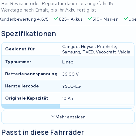
Bei Revision oder Reparatur dauert es ungefähr 15
Werktage nach Erhalt, bis Ihr Akku fertig ist
 4,6/5
825+ Akkus
510+ Marken
Über 45.000 Akkus r
Spezifikationen
Cangoo, Huyser, Prophete,
Geeignet für
Samsung, TXED, Vecocraft, Veldia
Typnummer
Lineo
Batterienennspannung
36.00 V
Herstellercode
YSDL-LG
Originale Kapazität
10 Ah
Mehr anzeigen
Passt in diese Fahrräder