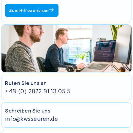
Was muss in den Karton?
Zum Hilfezentrum
Das Einlegeformular, ausgedruckt und mitgeschickt. Ohne
dieses Formular können wir deine Sendung nicht korrekt
zuordnen und die Bearbeitung dauert länger.
Den Akku selbst.
Das passende Ladegerät.
Hat dein Akku ein Schloss? Schicke den Schlüssel in einem
verschlossenen Umschlag mit. Klebe den Schlüssel nicht außen
am Akku fest.
Ohne Ladegerät und Schlüssel können wir deinen Akku nicht
vollständig testen.
Rufen Sie uns an
+49 (0) 2822 91 13 05 5
Schreiben Sie uns
info@kwsseuren.de