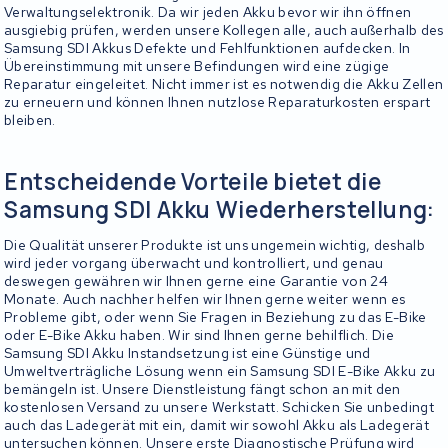
Verwaltungselektronik. Da wir jeden Akku bevor wir ihn öffnen
ausgiebig prüfen, werden unsere Kollegen alle, auch außerhalb des
Samsung SDI Akkus Defekte und Fehlfunktionen aufdecken. In
Übereinstimmung mit unsere Befindungen wird eine zügige
Reparatur eingeleitet. Nicht immer ist es notwendig die Akku Zellen
zu erneuern und können Ihnen nutzlose Reparaturkosten erspart
bleiben.
Entscheidende Vorteile bietet die
Samsung SDI Akku Wiederherstellung:
Die Qualität unserer Produkte ist uns ungemein wichtig, deshalb
wird jeder vorgang überwacht und kontrolliert, und genau
deswegen gewähren wir Ihnen gerne eine Garantie von 24
Monate. Auch nachher helfen wir Ihnen gerne weiter wenn es
Probleme gibt, oder wenn Sie Fragen in Beziehung zu das E-Bike
oder E-Bike Akku haben. Wir sind Ihnen gerne behilflich. Die
Samsung SDI Akku Instandsetzung ist eine Günstige und
Umweltverträgliche Lösung wenn ein Samsung SDI E-Bike Akku zu
bemängeln ist. Unsere Dienstleistung fängt schon an mit den
kostenlosen Versand zu unsere Werkstatt. Schicken Sie unbedingt
auch das Ladegerät mit ein, damit wir sowohl Akku als Ladegerät
untersuchen können. Unsere erste Diagnostische Prüfung wird