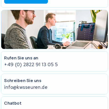
Das Einlegeformular, ausgedruckt und mitgeschickt. Ohne
dieses Formular können wir deine Sendung nicht korrekt
zuordnen und die Bearbeitung dauert länger.
Den Akku selbst.
Das passende Ladegerät.
Hat dein Akku ein Schloss? Schicke den Schlüssel in einem
verschlossenen Umschlag mit. Klebe den Schlüssel nicht außen
am Akku fest.
Ohne Ladegerät und Schlüssel können wir deinen Akku nicht
vollständig testen.
Rufen Sie uns an
+49 (0) 2822 91 13 05 5
Schreiben Sie uns
info@kwsseuren.de
Chatbot