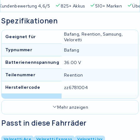
Kundenbewertung 4,6/5
825+ Akkus
510+ Marken
Übe
Spezifikationen
Bafang, Reention, Samsung,
Geeignet für
Veloretti
Typnummer
Bafang
Batterienennspannung
36.00 V
Teilenummer
Reention
Herstellercode
zz6781004
Mehr anzeigen
Passt in diese Fahrräder
Veloretti Ace
Veloretti Express
Veloretti Ivy