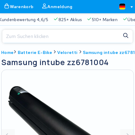
Warenkorb
Anmeldung
Kundenbewertung 4,6/5
825+ Akkus
510+ Marken
Übe
Schließen
Home
Batterie E-Bike
Veloretti
Samsung intube zz678
Warenkorb
Schließen
Samsung intube zz6781004
Beginnen Sie mit der Eingabe in der Suchleiste, um zu suchen
Ihr Warenkorb ist leer.
Immer eine passende Lösung
2 Jahre Garantie
Kunde