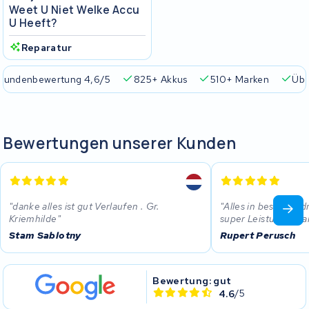
Weet U Niet Welke Accu
U Heeft?
Reparatur
Kundenbewertung 4,6/5
825+ Akkus
510+ Marken
Übe
Bewertungen unserer Kunden
danke alles ist gut Verlaufen . Gr.
Alles in bester Or
Kriemhilde
super Leistung - D
Stam Sablotny
Rupert Perusch
Bewertung: gut
4.6
/5