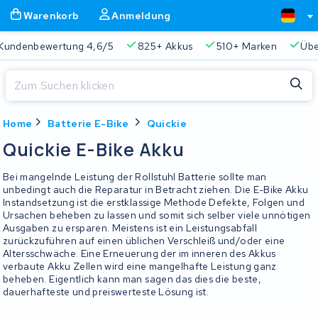
Warenkorb
Anmeldung
Kundenbewertung 4,6/5
825+ Akkus
510+ Marken
Übe
Schließen
Home
Batterie E-Bike
Quickie
Warenkorb
Schließen
Quickie E-Bike Akku
Beginnen Sie mit der Eingabe in der Suchleiste, um zu suchen
Ihr Warenkorb ist leer.
Bei mangelnde Leistung der Rollstuhl Batterie sollte man
unbedingt auch die Reparatur in Betracht ziehen. Die E-Bike Akku
Instandsetzung ist die erstklassige Methode Defekte, Folgen und
Immer eine passende Lösung
2 Jahre Garantie
Kunde
Ursachen beheben zu lassen und somit sich selber viele unnötigen
Ausgaben zu ersparen. Meistens ist ein Leistungsabfall
zurückzuführen auf einen üblichen Verschleiß und/oder eine
Altersschwäche. Eine Erneuerung der im inneren des Akkus
verbaute Akku Zellen wird eine mangelhafte Leistung ganz
beheben. Eigentlich kann man sagen das dies die beste,
dauerhafteste und preiswerteste Lösung ist.