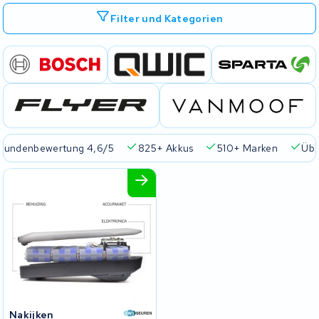
Filter und Kategorien
Kundenbewertung 4,6/5
825+ Akkus
510+ Marken
Übe
Nakijken