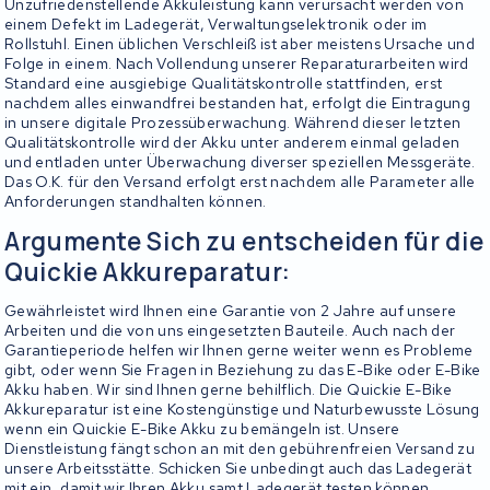
Unzufriedenstellende Akkuleistung kann verursacht werden von
einem Defekt im Ladegerät, Verwaltungselektronik oder im
Rollstuhl. Einen üblichen Verschleiß ist aber meistens Ursache und
Folge in einem. Nach Vollendung unserer Reparaturarbeiten wird
Standard eine ausgiebige Qualitätskontrolle stattfinden, erst
nachdem alles einwandfrei bestanden hat, erfolgt die Eintragung
in unsere digitale Prozessüberwachung. Während dieser letzten
Qualitätskontrolle wird der Akku unter anderem einmal geladen
und entladen unter Überwachung diverser speziellen Messgeräte.
Das O.K. für den Versand erfolgt erst nachdem alle Parameter alle
Anforderungen standhalten können.
Argumente Sich zu entscheiden für die
Quickie Akkureparatur:
Gewährleistet wird Ihnen eine Garantie von 2 Jahre auf unsere
Arbeiten und die von uns eingesetzten Bauteile. Auch nach der
Garantieperiode helfen wir Ihnen gerne weiter wenn es Probleme
gibt, oder wenn Sie Fragen in Beziehung zu das E-Bike oder E-Bike
Akku haben. Wir sind Ihnen gerne behilflich. Die Quickie E-Bike
Akkureparatur ist eine Kostengünstige und Naturbewusste Lösung
wenn ein Quickie E-Bike Akku zu bemängeln ist. Unsere
Dienstleistung fängt schon an mit den gebührenfreien Versand zu
unsere Arbeitsstätte. Schicken Sie unbedingt auch das Ladegerät
mit ein, damit wir Ihren Akku samt Ladegerät testen können.