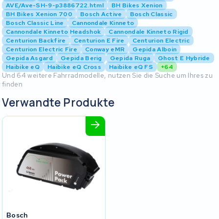
AVE/Ave-SH-9-p3886722.html
BH Bikes Xenion
BH Bikes Xenion 700
Bosch Active
Bosch Classic
Bosch Classic Line
Cannondale Kinneto
Cannondale Kinneto Headshok
Cannondale Kinneto Rigid
Centurion Backfire
Centurion E Fire
Centurion Electric
Centurion Electric Fire
Conway eMR
Gepida Alboin
Gepida Asgard
Gepida Berig
Gepida Ruga
Ghost E Hybride
Haibike eQ
Haibike eQ Cross
Haibike eQ FS
+64
Und 64 weitere Fahrradmodelle, nutzen Sie die Suche um Ihres zu
finden
Verwandte Produkte
Bosch