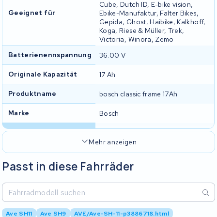
Cube, Dutch ID, E-bike vision,
Geeignet für
Ebike-Manufaktur, Falter Bikes,
Gepida, Ghost, Haibike, Kalkhoff,
Koga, Riese & Müller, Trek,
Victoria, Winora, Zemo
Batterienennspannung
36.00 V
Originale Kapazität
17 Ah
Produktname
bosch classic frame 17Ah
Marke
Bosch
Mehr anzeigen
Passt in diese Fahrräder
Ave SH11
Ave SH9
AVE/Ave-SH-11-p3886718.html