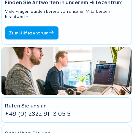
Group
,
Ebike-Manufaktur
,
Cannondale
,
Centurion
,
Bergamont
,
Finden Sie Antworten in unserem Hilfezentrum
Falter Bikes
,
Koga
,
Conway
,
E-bike vision
,
Victoria
,
Dutch ID
,
Trek
,
Cube
, und
Winora
Viele Fragen wurden bereits von unseren Mitarbeitern
.
beantwortet.
Zum Hilfezentrum
Rufen Sie uns an
+49 (0) 2822 91 13 05 5