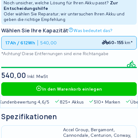
Noch unsicher, welche Lösung für Ihren Akku passt?
Zur
Entscheidungshilfe
Oder wählen Sie Reparatur; wir untersuchen Ihren Akku und
geben die richtige Empfehlung
Wählen Sie Ihre Kapazität
Was bedeutet das?
60-155
km*
17Ah / 612Wh
540,00
*Achtung! Diese Entfernungen sind eine Richtangabe
540,00
Inkl. MwSt
In den Warenkorb einlegen
Kundenbewertung 4,6/5
825+ Akkus
510+ Marken
Übe
Spezifikationen
Accel Group, Bergamont,
Cannondale, Centurion, Conway,