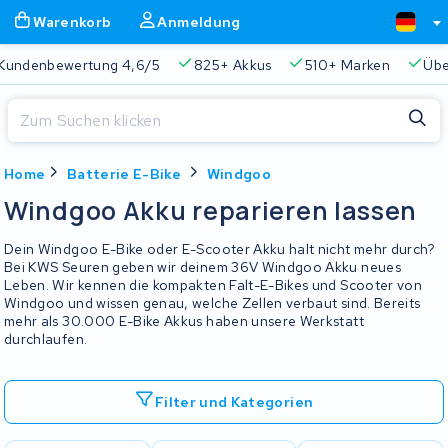
Warenkorb
Anmeldung
Kundenbewertung 4,6/5
825+ Akkus
510+ Marken
Übe
Schließen
Home
Batterie E-Bike
Windgoo
Warenkorb
Schließen
Windgoo Akku reparieren lassen
Beginnen Sie mit der Eingabe in der Suchleiste, um zu suchen
Ihr Warenkorb ist leer.
Dein Windgoo E-Bike oder E-Scooter Akku halt nicht mehr durch?
Bei KWS Seuren geben wir deinem 36V Windgoo Akku neues
Leben. Wir kennen die kompakten Falt-E-Bikes und Scooter von
Immer eine passende Lösung
2 Jahre Garantie
Kunde
Windgoo und wissen genau, welche Zellen verbaut sind. Bereits
mehr als 30.000 E-Bike Akkus haben unsere Werkstatt
durchlaufen.
Filter und Kategorien