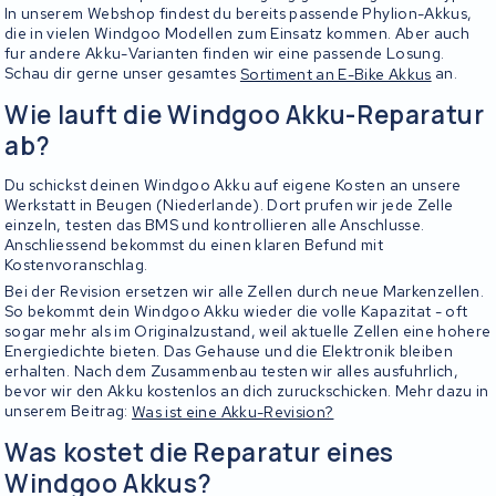
In unserem Webshop findest du bereits passende Phylion-Akkus,
die in vielen Windgoo Modellen zum Einsatz kommen. Aber auch
fur andere Akku-Varianten finden wir eine passende Losung.
Schau dir gerne unser gesamtes
Sortiment an E-Bike Akkus
an.
Wie lauft die Windgoo Akku-Reparatur
ab?
Du schickst deinen Windgoo Akku auf eigene Kosten an unsere
Werkstatt in Beugen (Niederlande). Dort prufen wir jede Zelle
einzeln, testen das BMS und kontrollieren alle Anschlusse.
Anschliessend bekommst du einen klaren Befund mit
Kostenvoranschlag.
Bei der Revision ersetzen wir alle Zellen durch neue Markenzellen.
So bekommt dein Windgoo Akku wieder die volle Kapazitat - oft
sogar mehr als im Originalzustand, weil aktuelle Zellen eine hohere
Energiedichte bieten. Das Gehause und die Elektronik bleiben
erhalten. Nach dem Zusammenbau testen wir alles ausfuhrlich,
bevor wir den Akku kostenlos an dich zuruckschicken. Mehr dazu in
unserem Beitrag:
Was ist eine Akku-Revision?
Was kostet die Reparatur eines
Windgoo Akkus?