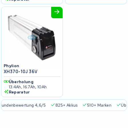
Phylion
XH370-10J 36V
Überholung
13.4Ah, 16.7Ah, 10Ah
Reparatur
Kundenbewertung 4,6/5
825+ Akkus
510+ Marken
Übe