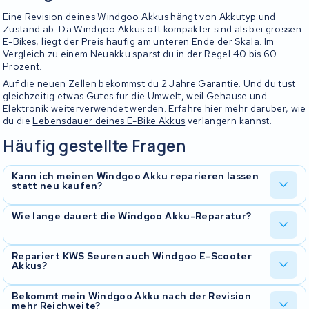
Eine Revision deines Windgoo Akkus hängt von Akkutyp und
Zustand ab. Da Windgoo Akkus oft kompakter sind als bei grossen
E-Bikes, liegt der Preis haufig am unteren Ende der Skala. Im
Vergleich zu einem Neuakku sparst du in der Regel 40 bis 60
Prozent.
Auf die neuen Zellen bekommst du 2 Jahre Garantie. Und du tust
gleichzeitig etwas Gutes fur die Umwelt, weil Gehause und
Elektronik weiterverwendet werden. Erfahre hier mehr daruber, wie
du die
Lebensdauer deines E-Bike Akkus
verlangern kannst.
Häufig gestellte Fragen
Kann ich meinen Windgoo Akku reparieren lassen
statt neu kaufen?
Ja, in den meisten Fallen ist eine Reparatur moglich und deutlich
Wie lange dauert die Windgoo Akku-Reparatur?
gunstiger als ein neuer Akku. Bei KWS Seuren tauschen wir die
verschlissenen Zellen gegen neue Markenzellen. Du bekommst 2
Jahre Garantie auf die neuen Zellen und sparst gegenuber einem
In der Regel ist dein Akku innerhalb von 5 bis 10 Werktagen nach
Repariert KWS Seuren auch Windgoo E-Scooter
Neuakku erheblich.
Akkus?
Eingang in unserer Werkstatt fertig. Da Windgoo Akkus oft
kompakt gebaut sind, geht die Reparatur haufig zugig. Wir
informieren dich uber den aktuellen Stand.
Ja, wir reparieren sowohl Windgoo E-Bike Akkus als auch E-
Bekommt mein Windgoo Akku nach der Revision
mehr Reichweite?
Scooter Akkus. Die Modelle B3, B9 und andere Scooter-Varianten