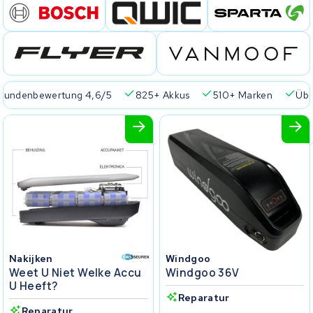
Kundenbewertung 4,6/5
825+ Akkus
510+ Marken
Übe
Nakijken
Windgoo
Weet U Niet Welke Accu
Windgoo 36V
U Heeft?
Reparatur
Reparatur