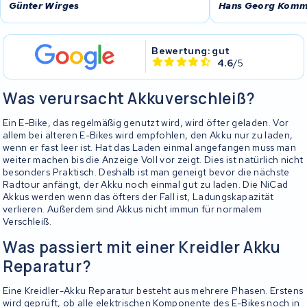
Günter Wirges
Hans Georg Kom
Bewertung: gut
4.6
/5
Was verursacht Akkuverschleiß?
Ein E-Bike, das regelmäßig genutzt wird, wird öfter geladen. Vor
allem bei älteren E-Bikes wird empfohlen, den Akku nur zu laden,
wenn er fast leer ist. Hat das Laden einmal angefangen muss man
weiter machen bis die Anzeige Voll vor zeigt. Dies ist natürlich nicht
besonders Praktisch. Deshalb ist man geneigt bevor die nächste
Radtour anfängt, der Akku noch einmal gut zu laden. Die NiCad
Akkus werden wenn das öfters der Fall ist, Ladungskapazität
verlieren. Außerdem sind Akkus nicht immun für normalem
Verschleiß.
Was passiert mit einer Kreidler Akku
Reparatur?
Eine Kreidler-Akku Reparatur besteht aus mehrere Phasen. Erstens
wird geprüft, ob alle elektrischen Komponente des E-Bikes noch in