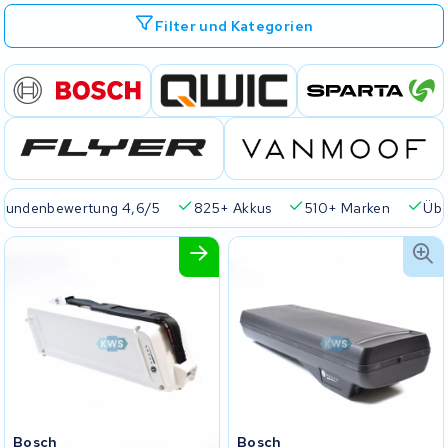
Filter und Kategorien
Kundenbewertung 4,6/5
825+ Akkus
510+ Marken
Übe
Bosch
Bosch