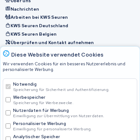
Über uns
Nachrichten
Arbeiten bei KWS Seuren
KWS Seuren Deutschland
KWS Seuren Belgien
Überprüfen und Kontakt aufnehmen
Diese Website verwendet Cookies
Akkus
Wir verwenden Cookies für ein besseres Nutzererlebnis und
personalisierte Werbung.
© 2026 KWS Seuren
Notwendig
Speicherung für Sicherheit und Authentifizierung.
Allgemeine Geschäftsbedingungen
Impressum
Werbespeicher
Privacy Policy
Speicherung für Werbezwecke.
Nutzerdaten für Werbung
Einwilligung zur Übermittlung von Nutzerdaten.
Personalisierte Werbung
Einwilligung für personalisierte Werbung.
Analytischer Speicher