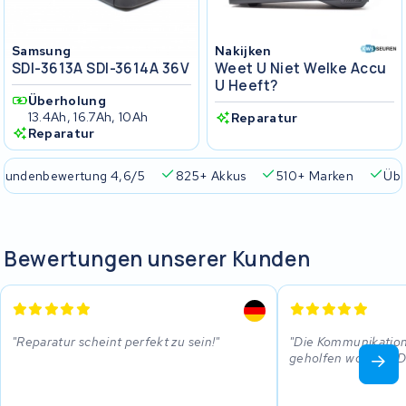
Samsung
Nakijken
SDI-3613A SDI-3614A 36V
Weet U Niet Welke Accu
U Heeft?
Überholung
13.4Ah, 16.7Ah, 10Ah
Reparatur
Reparatur
Kundenbewertung 4,6/5
825+ Akkus
510+ Marken
Übe
Bewertungen unserer Kunden
Reparatur scheint perfekt zu sein!
Die Kommunikation 
geholfen worden. 