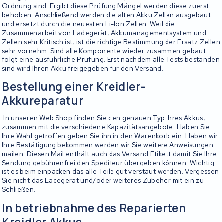
Ordnung sind. Ergibt diese Prüfung Mängel werden diese zuerst
behoben. Anschließend werden die alten Akku Zellen ausgebaut
und ersetzt durch die neuesten Li-Ion Zellen. Weil die
Zusammenarbeit von Ladegerät, Akkumanagementsystem und
Zellen sehr Kritisch ist, ist die richtige Bestimmung der Ersatz Zellen
sehr vornehm. Sind alle Komponente wieder zusammen gebaut
folgt eine ausführliche Prüfung. Erst nachdem alle Tests bestanden
sind wird Ihren Akku freigegeben für den Versand.
Bestellung einer Kreidler-
Akkureparatur
In unseren Web Shop finden Sie den genauen Typ Ihres Akkus,
zusammen mit die verschiedene Kapazitätsangebote. Haben Sie
Ihre Wahl getroffen geben Sie ihn in den Warenkorb ein. Haben wir
Ihre Bestätigung bekommen werden wir Sie weitere Anweisungen
mailen. Diesen Mail enthält auch das Versand Etikett damit Sie Ihre
Sendung gebührenfrei den Spediteur übergeben können. Wichtig
ist es beim einpacken das alle Teile gut verstaut werden. Vergessen
Sie nicht das Ladegerät und/oder weiteres Zubehör mit ein zu
Schließen.
In betriebnahme des Reparierten
Kreidler Akkus.