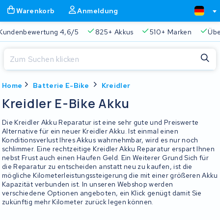
Warenkorb
Anmeldung
Kundenbewertung 4,6/5
825+ Akkus
510+ Marken
Übe
Schließen
Home
Batterie E-Bike
Kreidler
Warenkorb
Schließen
Kreidler E-Bike Akku
Beginnen Sie mit der Eingabe in der Suchleiste, um zu suchen
Ihr Warenkorb ist leer.
Die Kreidler Akku Reparatur ist eine sehr gute und Preiswerte
Alternative für ein neuer Kreidler Akku. Ist einmal einen
Konditionsverlust Ihres Akkus wahrnehmbar, wird es nur noch
Immer eine passende Lösung
2 Jahre Garantie
Kunde
schlimmer. Eine rechtzeitige Kreidler Akku Reparatur erspart Ihnen
nebst Frust auch einen Haufen Geld. Ein Weiterer Grund Sich für
die Reparatur zu entscheiden anstatt neu zu kaufen, ist die
mögliche Kilometerleistungssteigerung die mit einer größeren Akku
Kapazität verbunden ist. In unseren Webshop werden
verschiedene Optionen angeboten, ein Klick genügt damit Sie
zukünftig mehr Kilometer zurück legen können.