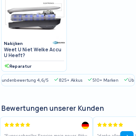
Nakijken
Weet U Niet Welke Accu
U Heeft?
Reparatur
Kundenbewertung 4,6/5
825+ Akkus
510+ Marken
Übe
Bewertungen unserer Kunden
Super schneller Service mein neuer Akku
danke alles ist gut 