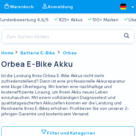
Warenkorb
Anmeldung
Kundenbewertung 4,6/5
825+ Akkus
510+ Marken
Übe
Schließen
Home
Batterie E-Bike
Orbea
Warenkorb
Schließen
Orbea E-Bike Akku
Beginnen Sie mit der Eingabe in der Suchleiste, um zu suchen
Ihr Warenkorb ist leer.
Ist die Leistung Ihres Orbea E-Bike Akkus nicht mehr
zufriedenstellend? Dann ist eine professionelle Akkureparatur
eine kluge Überlegung. Wir bieten eine nachhaltige und
Immer eine passende Lösung
2 Jahre Garantie
Kunde
kosteneffiziente Lösung, um Ihrem Akku neues Leben
einzuhauchen. Mit einem vollständigen Diagnosetest und
qualitätsgesicherten Akkuzellen können wir die Leistung und
Reichweite Ihres E-Bikes erhöhen. Profitieren Sie von unserer 2-
jährigen Garantie und kostenlosem Versand.
Filter und Kategorien