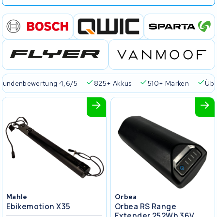
Kundenbewertung 4,6/5
825+ Akkus
510+ Marken
Übe
Mahle
Orbea
Ebikemotion X35
Orbea RS Range
Extender 252Wh 36V