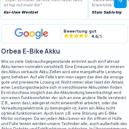
ist top mit mehr Km
Kriemhilde
Kai-Uwe Wentzel
Stam Sablotny
Bewertung: gut
4.6
/5
Orbea E-Bike Akku
Wie so viele Gebrauchsgegenstände entrinnt auch ein Fahrrad
Akku keinen normalen verschleiß. Eine Erneuerung der im inneren
des Akkus verbaute Akku Zellen wird eine mangelhafte Leistung
ganz beheben. Auf alle Fälle kann man sagen das dies die einzige
gute und preiswerte Lösung ist. Nicht immer aber lässt der Anlass
einer Leistungsschwäche sich in verschlissene Akkuzellen finden.
Es ist durchaus möglich das die Akkuleistung beeinträchtigt wird
von einen Funktionsfehler der sich an eine andere Stelle versteckt.
Z.B., wenn das Ladegerät nicht einwandfrei arbeitet, oder die
Verwaltungselektronik zu bemängeln ist, kann ein Akku nicht
optimal funktionieren. Auch kann z.B. eine Störung am E-Bike
Motor vorliegen. Da wir jeden Akku bevor wir ihn öffnen in Hülle
und Fülle testen werden unsere Techniker alle, auch außerhalb des
Akkus Defekte und Fehlfunktionen aufdecken. In Übereinstimmung