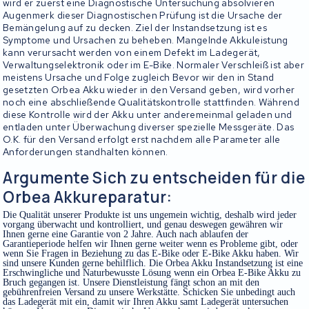
wird er zuerst eine Diagnostische Untersuchung absolvieren
Augenmerk dieser Diagnostischen Prüfung ist die Ursache der
Bemängelung auf zu decken. Ziel der Instandsetzung ist es
Symptome und Ursachen zu beheben. Mangelnde Akkuleistung
kann verursacht werden von einem Defekt im Ladegerät,
Verwaltungselektronik oder im E-Bike. Normaler Verschleiß ist aber
meistens Ursache und Folge zugleich Bevor wir den in Stand
gesetzten Orbea Akku wieder in den Versand geben, wird vorher
noch eine abschließende Qualitätskontrolle stattfinden. Während
diese Kontrolle wird der Akku unter anderemeinmal geladen und
entladen unter Überwachung diverser spezielle Messgeräte. Das
O.K. für den Versand erfolgt erst nachdem alle Parameter alle
Anforderungen standhalten können.
Argumente Sich zu entscheiden für die
Orbea Akkureparatur:
Die Qualität unserer Produkte ist uns ungemein wichtig, deshalb wird jeder
vorgang überwacht und kontrolliert, und genau deswegen gewähren wir
Ihnen gerne eine Garantie von 2 Jahre. Auch nach ablaufen der
Garantieperiode helfen wir Ihnen gerne weiter wenn es Probleme gibt, oder
wenn Sie Fragen in Beziehung zu das E-Bike oder E-Bike Akku haben. Wir
sind unsere Kunden gerne behilflich. Die Orbea Akku Instandsetzung ist eine
Erschwingliche und Naturbewusste Lösung wenn ein Orbea E-Bike Akku zu
Bruch gegangen ist. Unsere Dienstleistung fängt schon an mit den
gebührenfreien Versand zu unsere Werkstätte. Schicken Sie unbedingt auch
das Ladegerät mit ein, damit wir Ihren Akku samt Ladegerät untersuchen