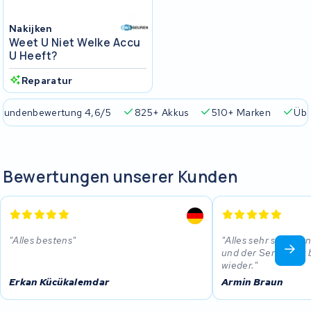
Nakijken
Weet U Niet Welke Accu
U Heeft?
Reparatur
Kundenbewertung 4,6/5
825+ Akkus
510+ Marken
Übe
Bewertungen unserer Kunden
Alles bestens
Alles sehr seriös u
und der Service ist
wieder.
Erkan Kücükalemdar
Armin Braun