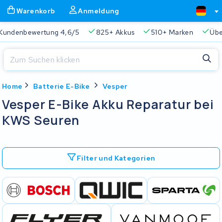
Warenkorb
Anmeldung
Kundenbewertung 4,6/5
825+ Akkus
510+ Marken
Übe
Schließen
Home
Batterie E-Bike
Vesper
Warenkorb
Schließen
Vesper E-Bike Akku Reparatur bei
Beginnen Sie mit der Eingabe in der Suchleiste, um zu suchen
KWS Seuren
Ihr Warenkorb ist leer.
Immer eine passende Lösung
2 Jahre Garantie
Kunde
Filter und Kategorien