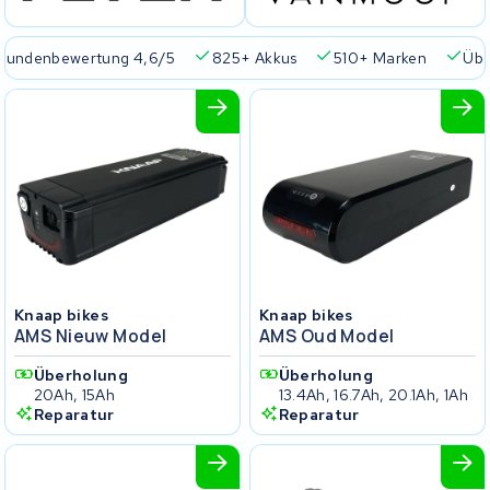
Kundenbewertung 4,6/5
825+ Akkus
510+ Marken
Übe
Knaap bikes
Knaap bikes
AMS Nieuw Model
AMS Oud Model
Überholung
Überholung
20Ah, 15Ah
13.4Ah, 16.7Ah, 20.1Ah, 1Ah
Reparatur
Reparatur