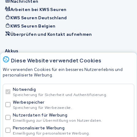
Nachrichten
Arbeiten bei KWS Seuren
KWS Seuren Deutschland
KWS Seuren Belgien
Überprüfen und Kontakt aufnehmen
Akkus
Diese Website verwendet Cookies
Wir verwenden Cookies für ein besseres Nutzererlebnis und
© 2026 KWS Seuren
personalisierte Werbung.
Allgemeine Geschäftsbedingungen
Impressum
Notwendig
Privacy Policy
Speicherung für Sicherheit und Authentifizierung.
Werbespeicher
Speicherung für Werbezwecke.
Nutzerdaten für Werbung
Einwilligung zur Übermittlung von Nutzerdaten.
Personalisierte Werbung
Einwilligung für personalisierte Werbung.