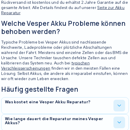
Rückversand ist kostenlos und du erhältst 2 Jahre Garantie auf die
gesamte Arbeit. Alle Details findest du auf unserer
Seite zur Akku
Reparatur
.
Welche Vesper Akku Probleme können
behoben werden?
Typische Probleme bei Vesper Akkus sind nachlassende
Reichweite, Ladeprobleme oder plötzliche Abschaltungen
während der Fahrt. Meistens sind einzelne Zellen oder das BMS die
Ursache. Unsere Techniker tauschen defekte Zellen aus und
kalibrieren das System neu. Auch bei
typischen
Verschleisserscheinungen
finden wir in den meisten Fällen eine
Lösung. Selbst Akkus, die andere als irreparabel einstufen, können
wir oft wieder zum Leben erwecken.
Häufig gestellte Fragen
Was kostet eine Vesper Akku Reparatur?
Die Kosten richten sich nach dem Schadensumfang und dem
Wie lange dauert die Reparatur meines Vesper
Akkus?
verbauten Akkumodell. Nach einer kostenlosen Diagnose
bekommst du ein klares Angebot. Der Rückversand ist bei KWS