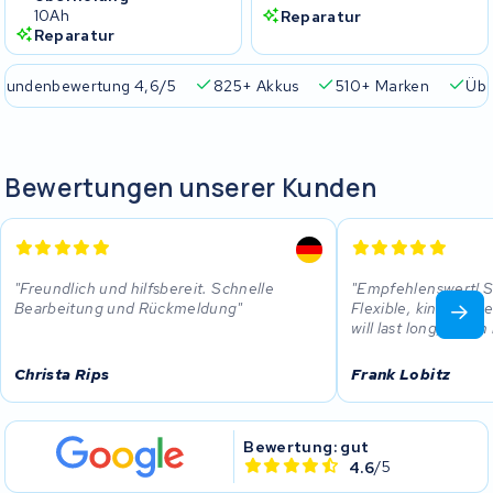
10Ah
Reparatur
Reparatur
Kundenbewertung 4,6/5
825+ Akkus
510+ Marken
Übe
Bewertungen unserer Kunden
Freundlich und hilfsbereit. Schnelle
Empfehlenswert! S
Bearbeitung und Rückmeldung
Flexible, kind... bi
will last long, if.. I'
Christa Rips
Frank Lobitz
Bewertung: gut
4.6
/5