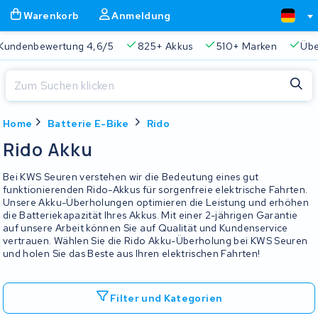
Warenkorb
Anmeldung
Kundenbewertung 4,6/5
825+ Akkus
510+ Marken
Übe
Schließen
Home
Batterie E-Bike
Rido
Warenkorb
Schließen
Rido Akku
Beginnen Sie mit der Eingabe in der Suchleiste, um zu suchen
Ihr Warenkorb ist leer.
Bei KWS Seuren verstehen wir die Bedeutung eines gut
funktionierenden Rido-Akkus für sorgenfreie elektrische Fahrten.
Unsere Akku-Überholungen optimieren die Leistung und erhöhen
Immer eine passende Lösung
2 Jahre Garantie
Kunde
die Batteriekapazität Ihres Akkus. Mit einer 2-jährigen Garantie
auf unsere Arbeit können Sie auf Qualität und Kundenservice
vertrauen. Wählen Sie die Rido Akku-Überholung bei KWS Seuren
und holen Sie das Beste aus Ihren elektrischen Fahrten!
Filter und Kategorien