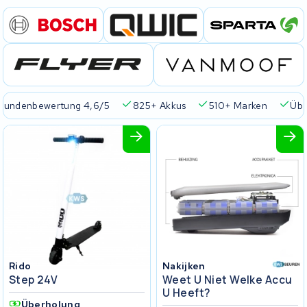
Kundenbewertung 4,6/5
825+ Akkus
510+ Marken
Übe
Rido
Nakijken
Step 24V
Weet U Niet Welke Accu
U Heeft?
Überholung