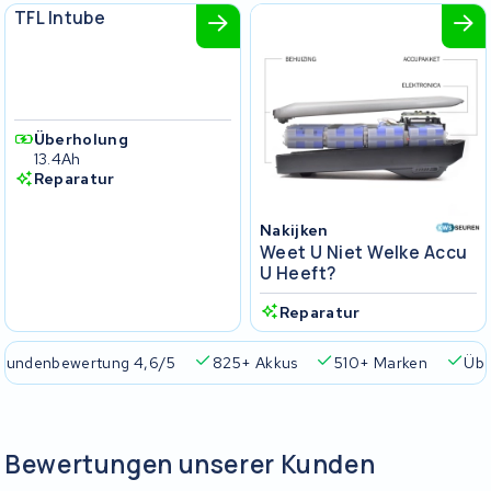
TFL Intube
Überholung
13.4Ah
Reparatur
Nakijken
Weet U Niet Welke Accu
U Heeft?
Reparatur
Kundenbewertung 4,6/5
825+ Akkus
510+ Marken
Übe
Bewertungen unserer Kunden