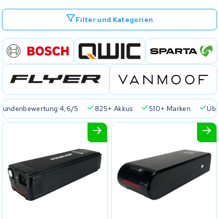
Filter und Kategorien
Kundenbewertung 4,6/5
825+ Akkus
510+ Marken
Übe