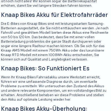
ist noch nicht alles! Wir können sogar die Batteriekapazität
erhöhen, damit Sie viel längere Strecken fahren können.
Knaap Bikes Akku für Elektrofahrräder
Die E-Bikes von Knaap Bikes sind mit leistungsstarken Samsung-
Batterien ausgestattet, die Sie nicht enttäuschen werden. Je nach
Fahrstil und gewähltem Modell bieten diese Akkus eine Reichweite
von 50 bis 120 km. Das bedeutet, dass Sie mit einer vollen
Batterieladung problemlos die ganze Stadt durchqueren oder
sogar eine längere Radtour machen können. Ob Sie sich für das
Knaap AMS Modell mit einem 750Wh Akku oder das luxuriösere
Knaap RTD Modell mit einem 1008Wh Akku entscheiden, Sie
können sich auf Qualität und Langlebigkeit verlassen.
Knaap Bikes: So Funktioniert Es
Wenn Ihr Knaap Bikes Fahrradakku unsere Werkstatt erreicht,
führen wir eine umfassende Diagnose durch, um eventuelle
Probleme zu ermitteln. Wir untersuchen den Zustand des Akkus
und andere relevante Komponenten, um ein vollständiges Bild zu
erhalten. Anschließend beheben wir diese Probleme und stellen
den Akku auf optimale Leistung wieder her.
Knaap Bikes Akku-Überholung: