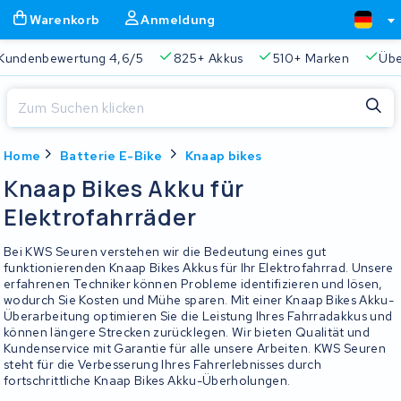
Warenkorb
Anmeldung
Kundenbewertung 4,6/5
825+ Akkus
510+ Marken
Übe
Schließen
Home
Batterie E-Bike
Knaap bikes
Warenkorb
Schließen
Knaap Bikes Akku für
Beginnen Sie mit der Eingabe in der Suchleiste, um zu suchen
Elektrofahrräder
Ihr Warenkorb ist leer.
Bei KWS Seuren verstehen wir die Bedeutung eines gut
Immer eine passende Lösung
2 Jahre Garantie
Kunde
funktionierenden Knaap Bikes Akkus für Ihr Elektrofahrrad. Unsere
erfahrenen Techniker können Probleme identifizieren und lösen,
wodurch Sie Kosten und Mühe sparen. Mit einer Knaap Bikes Akku-
Überarbeitung optimieren Sie die Leistung Ihres Fahrradakkus und
können längere Strecken zurücklegen. Wir bieten Qualität und
Kundenservice mit Garantie für alle unsere Arbeiten. KWS Seuren
steht für die Verbesserung Ihres Fahrerlebnisses durch
fortschrittliche Knaap Bikes Akku-Überholungen.