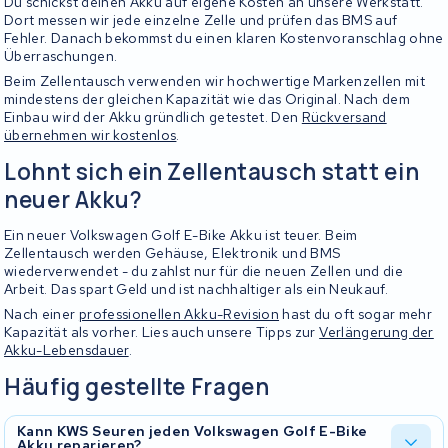
Du schickst deinen Akku auf eigene Kosten an unsere Werkstatt.
Dort messen wir jede einzelne Zelle und prüfen das BMS auf
Fehler. Danach bekommst du einen klaren Kostenvoranschlag ohne
Überraschungen.
Beim Zellentausch verwenden wir hochwertige Markenzellen mit
mindestens der gleichen Kapazität wie das Original. Nach dem
Einbau wird der Akku gründlich getestet. Den
Rückversand
übernehmen wir kostenlos
.
Lohnt sich ein Zellentausch statt ein
neuer Akku?
Ein neuer Volkswagen Golf E-Bike Akku ist teuer. Beim
Zellentausch werden Gehäuse, Elektronik und BMS
wiederverwendet - du zahlst nur für die neuen Zellen und die
Arbeit. Das spart Geld und ist nachhaltiger als ein Neukauf.
Nach einer
professionellen Akku-Revision
hast du oft sogar mehr
Kapazität als vorher. Lies auch unsere Tipps zur
Verlängerung der
Akku-Lebensdauer
.
Häufig gestellte Fragen
Kann KWS Seuren jeden Volkswagen Golf E-Bike
Akku reparieren?