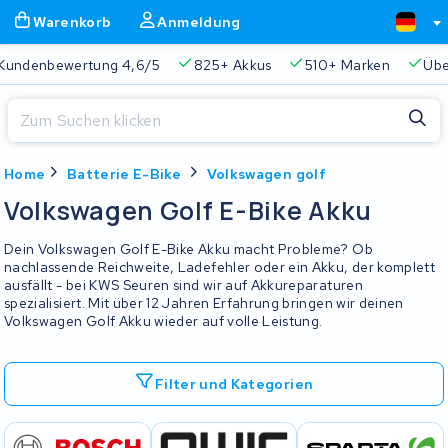
Warenkorb
Anmeldung
Kundenbewertung 4,6/5
825+ Akkus
510+ Marken
Übe
Schließen
Home
Batterie E-Bike
Volkswagen golf
Warenkorb
Schließen
Volkswagen Golf E-Bike Akku
Beginnen Sie mit der Eingabe in der Suchleiste, um zu suchen
Ihr Warenkorb ist leer.
Dein Volkswagen Golf E-Bike Akku macht Probleme? Ob
nachlassende Reichweite, Ladefehler oder ein Akku, der komplett
ausfällt - bei KWS Seuren sind wir auf Akkureparaturen
Immer eine passende Lösung
2 Jahre Garantie
Kunde
spezialisiert. Mit über 12 Jahren Erfahrung bringen wir deinen
Volkswagen Golf Akku wieder auf volle Leistung.
Filter und Kategorien