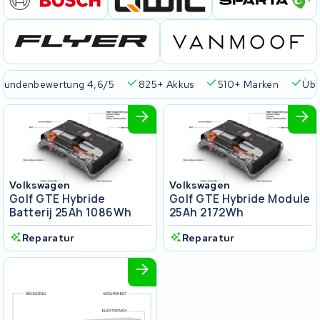
Kundenbewertung 4,6/5
825+ Akkus
510+ Marken
Übe
Volkswagen
Volkswagen
Golf GTE Hybride
Golf GTE Hybride Module
Batterij 25Ah 1086Wh
25Ah 2172Wh
Reparatur
Reparatur