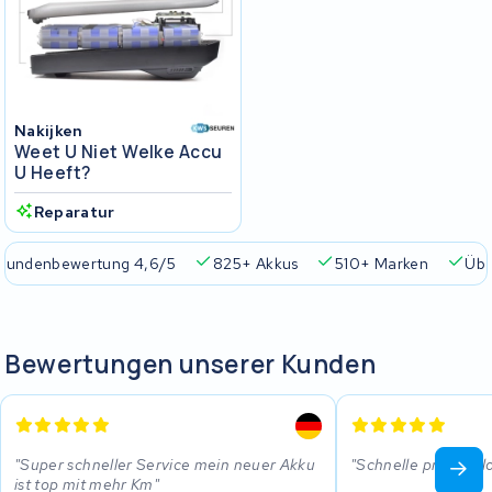
Nakijken
Weet U Niet Welke Accu
U Heeft?
Reparatur
Kundenbewertung 4,6/5
825+ Akkus
510+ Marken
Übe
Bewertungen unserer Kunden
Super schneller Service mein neuer Akku
Schnelle probleml
ist top mit mehr Km