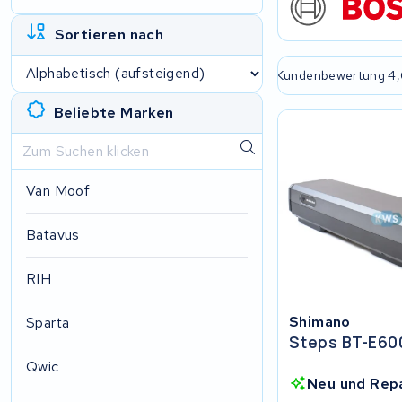
Sortieren nach
e passende Lösung
2 Jahre Garantie
Kundenbewertung 4,
Beliebte Marken
Van Moof
Batavus
RIH
Shimano
Sparta
Steps BT-E60
Qwic
Neu und Rep