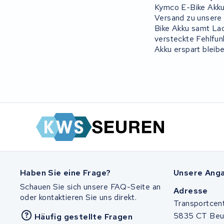
Kymco E-Bike Akku 
Panasonic
Versand zu unsere 
Bike Akku samt Lad
versteckte Fehlfu
Maratron
Akku erspart bleibe
Popal
VARTA AG
Van Moof
Technibike
Fylla
Haben Sie eine Frage?
Unsere Ang
KUKA AG
Schauen Sie sich unsere FAQ-Seite an
Adresse
oder kontaktieren Sie uns direkt.
Transportcen
Bianchi
5835 CT Be
Häufig gestellte Fragen