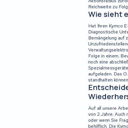
Aktionsradius zufo
Reichweite zu Folg
Ridley
Wie sieht 
Hercules
Hat Ihren Kymco E-
Diagnostische Unte
Bemängelung auf z
FIT E-Bike System Integration
Unzufriedenstellen
Verwaltungselektro
World power
Folge in einem. Be
noch eine abschlie
36V
Spezialmessgeräte 
aufgeladen. Das O.
standhalten können
Schwinn
Entscheide
Wiederhers
Tounis
Auf all unsere Arbe
Sundvall
von 2 Jahre. Auch 
oder wenn Sie Frag
Rixe
behilflich. Die Ky