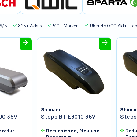
6/5
825+ Akkus
510+ Marken
Über 45.000 Akkus rep
Shimano
Shima
00 36V
Steps BT-E8010 36V
Steps
aratur
Refurbished, Neu und
Refu