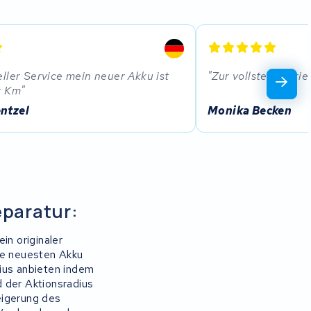
ller Service mein neuer Akku ist
Zur vollsten Zufri
r Km
ntzel
Monika Becken
eparatur:
in originaler
ie neuesten Akku
ius anbieten indem
 der Aktionsradius
eigerung des