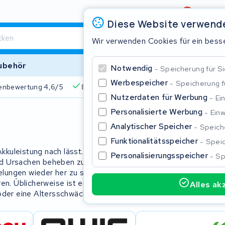
Bewertung
4,6/5
Diese Website verwend
Wir verwenden Cookies für ein besse
ubehör
Notwendig
Speicherung für Si
Werbespeicher
Speicherung 
enbewertung 4,6/5
825+ Akkus
510+ Marken
Über 45
Nutzerdaten für Werbung
Ei
Personalisierte Werbung
Einw
Schließe
Analytischer Speicher
Speiche
Funktionalitätsspeicher
Speic
kuleistung nach lässt. Die E-Bike
Personalisierungsspeicher
Sp
d Ursachen beheben zu lassen. Die
ungen wieder her zu stellen. Und
ren. Üblicherweise ist eine mangelnde
Alles ak
oder eine Altersschwäche.
Beginnen Sie mit der Eingabe in der Suchleiste, um zu suchen