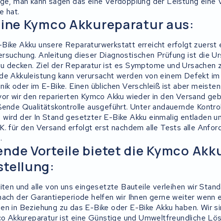
lge, man kann sagen das eine Verdopplung der Leistung eine
e hat.
eine Kymco Akkureparatur aus:
Bike Akku unsere Reparaturwerkstatt erreicht erfolgt zuerst 
rsuchung. Anleitung dieser Diagnostischen Prüfung ist die U
u decken. Ziel der Reparatur ist es Symptome und Ursachen 
de Akkuleistung kann verursacht werden von einem Defekt im
nik oder im E-Bike. Einen üblichen Verschleiß ist aber meiste
vor wir den reparierten Kymco Akku wieder in den Versand geb
ßende Qualitätskontrolle ausgeführt. Unter andauernde Kontrol
wird der In Stand gesetzter E-Bike Akku einmalig entladen u
K. für den Versand erfolgt erst nachdem alle Tests alle Anfo
.
nde Vorteile bietet die Kymco Akk
tellung:
iten und alle von uns eingesetzte Bauteile verleihen wir Stan
nach der Garantieperiode helfen wir Ihnen gerne weiter wenn 
en in Beziehung zu das E-Bike oder E-Bike Akku haben. Wir s
mco Akkureparatur ist eine Günstige und Umweltfreundliche Lö