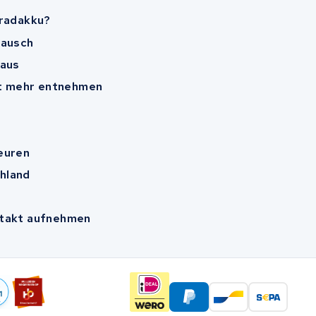
rradakku?
tausch
 aus
ht mehr entnehmen
euren
hland
n
ntakt aufnehmen