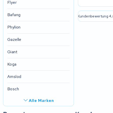
Flyer
Bafang
e passende Lösung
2 Jahre Garantie
Kundenbewertung 4,
Phylion
Gazelle
Giant
Koga
Amslod
Bosch
Alle Marken
R.A.T. Holland