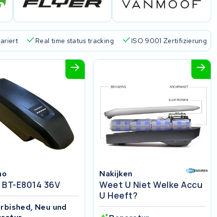
ariert
Real time status tracking
ISO 9001 Zertifizierung
no
Nakijken
 BT-E8014 36V
Weet U Niet Welke Accu
U Heeft?
rbished, Neu und