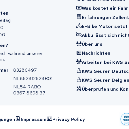
Was kostet ein Fah
iten
Erfahrungen Zellen
eitag
E-Bike Motor setzt
00
:00
Akku lässt sich nic
Über uns
en?
Nachrichten
fach während unserer
en.
Arbeiten bei KWS S
mer
83286497
KWS Seuren Deutsc
NL862812628B01
KWS Seuren Belgie
NL54 RABO
Überprüfen und Ko
0367 8698 37
gungen
Impressum
Privacy Policy