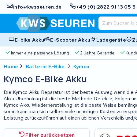
info@kwsseuren.de
+49 (0) 2822 91 13 05 5
E-bike Akku
E-Scooter Akku
Ladegeräte
Z
Immer eine passende Lösung
2 Jahre Garantie
Kund
Home
Batterie E-Bike
Kymco
Kymco E-Bike Akku
Die Kymco Akku Reparatur ist der beste Ausweg wenn die Ak
Akku Überholung ist die beste Methode Defekte, Folgen un
Kymco Akku Wiederherstellung ist die beste Weise bemängel
somit kann man sich selber viele unnötigen Kosten zu erspa
Leistung zurückzuführen auf einen üblichen Verschleiß und/
Filter zurücksetzen