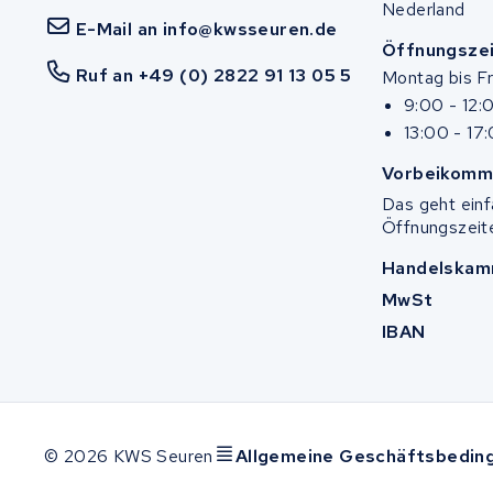
Nederland
Stella
E-Mail an info@kwsseuren.de
Öffnungsze
Ruf an +49 (0) 2822 91 13 05 5
Montag bis Fr
Winther
9:00 - 12:
13:00 - 17
Zuchetti
Vorbeikomm
E-kuma
Das geht ein
Öffnungszeit
Malaguti
Handelskam
Puch
MwSt
IBAN
Alber
Motocaddy
© 2026 KWS Seuren
Allgemeine Geschäftsbedin
AEG