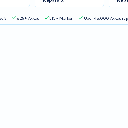
Reparatur
Repa
6/5
825+ Akkus
510+ Marken
Über 45.000 Akkus rep