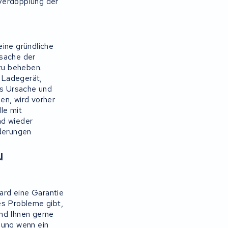
 Verdopplung der
eine gründliche
rsache der
zu beheben.
 Ladegerät,
ns Ursache und
en, wird vorher
le mit
nd wieder
rderungen
u
dard eine Garantie
es Probleme gibt,
ind Ihnen gerne
sung wenn ein