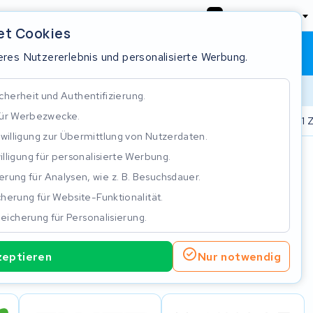
Deutschland
et Cookies
Warenkorb
Anmeldung
res Nutzererlebnis und personalisierte Werbung.
cherheit und Authentifizierung.
für Werbezwecke.
.000 Akkus repariert
Real time status tracking
ISO 9001 Z
nwilligung zur Übermittlung von Nutzerdaten.
illigung für personalisierte Werbung.
n
rung für Analysen, wie z. B. Besuchsdauer.
herung für Website-Funktionalität.
eicherung für Personalisierung.
zeptieren
Nur notwendig