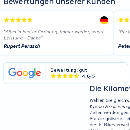
Bewertungen unserer Kunden
EZee
TurnLife
Alles in bester Ordnung, immer wieder, super
Perf
Leistung - Danke
SociBike
Rupert Perusch
Pete
Ghost
Life&Mobility
Bewertung: gut
4.6
/5
Devron
Die Kilome
Derby cycle
Wählen Sie gleichwe
Kymco Akku. Erwäge
Ultracell
Zellen werden genu
Sie die größere Le
des E-Bikes erweit
Keola