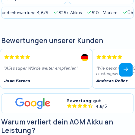
Kundenbewertung 4,6/5
825+ Akkus
510+ Marken
Übe
Bewertungen unserer Kunden
Alles super Würde weiter empfehlen
Wie beschrieben. G
Leistungsverhätnis
Joan Farnes
Andreas Reller
Bewertung: gut
4.6
/5
Warum verliert dein AGM Akku an
Leistung?