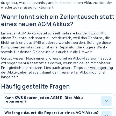
du genau, was du bezahlst, und bekommst einen Akku zurück, der
wieder zuverlässig funktioniert.
Wann lohnt sich ein Zellentausch statt
eines neuen AGM Akkus?
Ein neuer AGM Akku kostet schnell mehrere hundert Euro. Mit
einem Zellentausch sparst du oft deutlich, weil das Gehäuse, die
Elektronik und das BMS wiederverwendet werden. Solange diese
Komponenten intakt sind, ist eine Reparatur die klügere Wahl -
sowohl für deinen Geldbeutel als auch für die Umwelt.
Gut zu wissen: Nach einer
professionellen Akku-Revision
hast du
oft sogar mehr Kapazität als vorher, wenn wir Zellen mit höherer
Energiedichte einsetzen. Lies auch unsere Tipps zur
Verlängerung
der Akku-Lebensdauer
, damit dein reparierter Akku möglichst
lange hält.
Häufig gestellte Fragen
Kann KWS Seuren jeden AGM E-Bike Akku
reparieren?
Wir reparieren die meisten AGM Akkutypen. Nach Eingang deines
Wie lange dauert die Reparatur eines AGM Akkus?