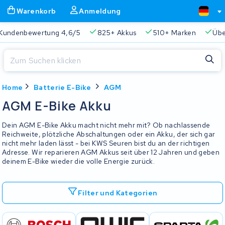
Warenkorb
Anmeldung
Kundenbewertung 4,6/5
825+ Akkus
510+ Marken
Übe
Schließen
Home
Batterie E-Bike
AGM
Warenkorb
Schließen
AGM E-Bike Akku
Beginnen Sie mit der Eingabe in der Suchleiste, um zu suchen
Ihr Warenkorb ist leer.
Dein AGM E-Bike Akku macht nicht mehr mit? Ob nachlassende
Reichweite, plötzliche Abschaltungen oder ein Akku, der sich gar
nicht mehr laden lässt - bei KWS Seuren bist du an der richtigen
Immer eine passende Lösung
2 Jahre Garantie
Kunde
Adresse. Wir reparieren AGM Akkus seit über 12 Jahren und geben
deinem E-Bike wieder die volle Energie zurück.
Filter und Kategorien