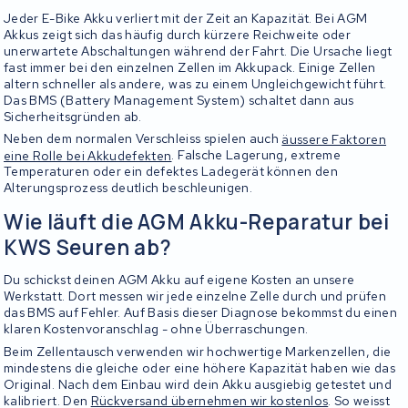
Jeder E-Bike Akku verliert mit der Zeit an Kapazität. Bei AGM
Akkus zeigt sich das häufig durch kürzere Reichweite oder
unerwartete Abschaltungen während der Fahrt. Die Ursache liegt
fast immer bei den einzelnen Zellen im Akkupack. Einige Zellen
altern schneller als andere, was zu einem Ungleichgewicht führt.
Das BMS (Battery Management System) schaltet dann aus
Sicherheitsgründen ab.
Neben dem normalen Verschleiss spielen auch
äussere Faktoren
eine Rolle bei Akkudefekten
. Falsche Lagerung, extreme
Temperaturen oder ein defektes Ladegerät können den
Alterungsprozess deutlich beschleunigen.
Wie läuft die AGM Akku-Reparatur bei
KWS Seuren ab?
Du schickst deinen AGM Akku auf eigene Kosten an unsere
Werkstatt. Dort messen wir jede einzelne Zelle durch und prüfen
das BMS auf Fehler. Auf Basis dieser Diagnose bekommst du einen
klaren Kostenvoranschlag - ohne Überraschungen.
Beim Zellentausch verwenden wir hochwertige Markenzellen, die
mindestens die gleiche oder eine höhere Kapazität haben wie das
Original. Nach dem Einbau wird dein Akku ausgiebig getestet und
kalibriert. Den
Rückversand übernehmen wir kostenlos
. So weisst