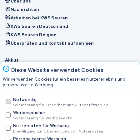
Über uns
Nachrichten
Arbeiten bei KWS Seuren
KWS Seuren Deutschland
KWS Seuren Belgien
Überprüfen und Kontakt aufnehmen
Akkus
Diese Website verwendet Cookies
Wir verwenden Cookies für ein besseres Nutzererlebnis und
© 2026 KWS Seuren
personalisierte Werbung.
Allgemeine Geschäftsbedingungen
Impressum
Notwendig
Privacy Policy
Speicherung für Sicherheit und Authentifizierung.
Werbespeicher
Speicherung für Werbezwecke.
Nutzerdaten für Werbung
Einwilligung zur Übermittlung von Nutzerdaten.
Personalisierte Werbung