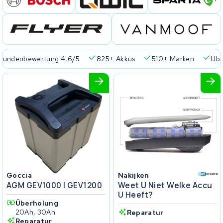
Kundenbewertung 4,6/5
825+ Akkus
510+ Marken
Übe
Goccia
Nakijken
AGM GEV1000 | GEV1200
Weet U Niet Welke Accu
U Heeft?
Überholung
20Ah, 30Ah
Reparatur
Reparatur