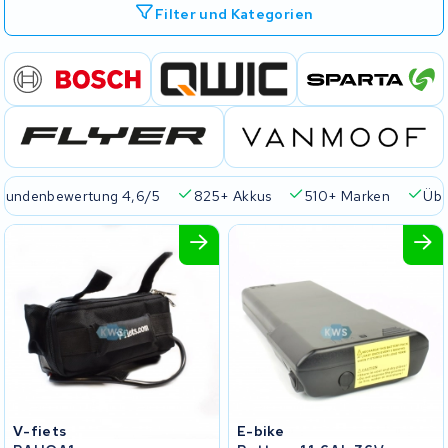
Filter und Kategorien
Kundenbewertung 4,6/5
825+ Akkus
510+ Marken
Übe
V-fiets
E-bike