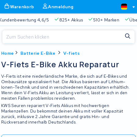
Warenkorb
Anmeldung
Kundenbewertung 4,6/5
825+ Akkus
510+ Marken
Übe
Schließen
Home
Batterie E-Bike
V-fiets
Warenkorb
Schließen
V-Fiets E-Bike Akku Reparatur
Beginnen Sie mit der Eingabe in der Suchleiste, um zu suchen
Ihr Warenkorb ist leer.
V-Fiets ist eine niederländische Marke, die sich auf E-Bikes und
Ombausätze spezialisiert hat. Die Akkus basieren auf Lithium-
Ionen-Technik und sind in verschiedenen Kapazitäten erhältlich.
Immer eine passende Lösung
2 Jahre Garantie
Kunde
Wenn dein V-Fiets Akku an Leistung verliert, lässt er sich in den
meisten Fällen problemlos revidieren.
KWS Seuren repariert V-Fiets Akkus mit hochwertigen
Markenzellen. Du bekommst deinen Akku mit voller Kapazität
zurück, inklusive 2 Jahre Garantie und gratis Hin- und
Rückversand innerhalb Deutschlands.