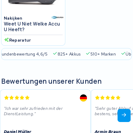
Nakijken
Weet U Niet Welke Accu
U Heeft?
Reparatur
Kundenbewertung 4,6/5
825+ Akkus
510+ Marken
Übe
Bewertungen unserer Kunden
Ich war sehr zufrieden mit der
Sehr guter Ablauf 
DienstLeistung.
bestens, sehr gerne
Daniel Müller
Armin Braun