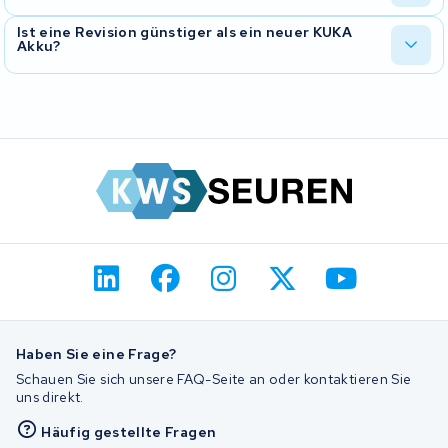
uns darum.
Den Hinversand zu unserem Labor bezahlst du selbst. Den
Ist eine Revision günstiger als ein neuer KUKA
Akku?
Rückversand nach der Reparatur übernimmt KWS Seuren
kostenlos.
In den meisten Fällen ja. Ein Zellentausch mit neuen Markenzellen
kostet oft deutlich weniger als ein komplett neuer Akku und liefert
vergleichbare Leistung. Mehr dazu auf unserer Seite
Warum eine
Akku Revision?
.
Haben Sie eine Frage?
Schauen Sie sich unsere FAQ-Seite an oder kontaktieren Sie
uns direkt.
Häufig gestellte Fragen