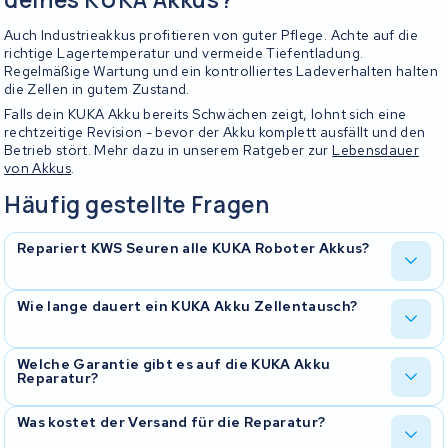
Auch Industrieakkus profitieren von guter Pflege. Achte auf die
richtige Lagertemperatur und vermeide Tiefentladung.
Regelmäßige Wartung und ein kontrolliertes Ladeverhalten halten
die Zellen in gutem Zustand.
Falls dein KUKA Akku bereits Schwächen zeigt, lohnt sich eine
rechtzeitige Revision - bevor der Akku komplett ausfällt und den
Betrieb stört. Mehr dazu in unserem Ratgeber zur
Lebensdauer
von Akkus
.
Häufig gestellte Fragen
Repariert KWS Seuren alle KUKA Roboter Akkus?
Ja, wir reparieren KUKA Akkus verschiedener Modelle und Serien.
Wie lange dauert ein KUKA Akku Zellentausch?
Unser Team prüft jeden Akku individuell und gibt dir eine ehrliche
Einschätzung.
Die Revision dauert in der Regel 5 bis 10 Arbeitstage nach Eingang
Welche Garantie gibt es auf die KUKA Akku
Reparatur?
des Akkus. Die genaue Dauer hängt vom Akkutyp und den
benötigten Zellen ab.
Du erhältst 2 Jahre Garantie auf die eingebauten Zellen und
Was kostet der Versand für die Reparatur?
unsere Arbeit. Falls in dieser Zeit etwas nicht stimmt, kümmern wir