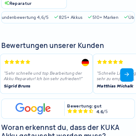
Reparatur
tung 4,6/5
825+ Akkus
510+ Marken
Über 45.000 Akk
Bewertungen unserer Kunden
Sehr schnelle und top Bearbeitung der
Schnelle Lieferung,
Akku Reparatur! Ich bin sehr zufrieden!!
sehr zu empfehlen,
Sigrid Bruns
Matthias Michalk
Bewertung: gut
4.6
/5
Woran erkennst du, dass der KUKA
Akku getauscht werden muss?