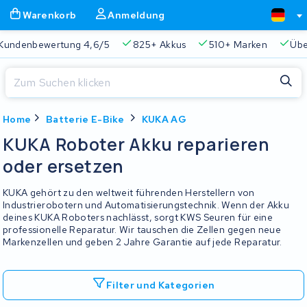
Warenkorb
Anmeldung
tung 4,6/5
825+ Akkus
510+ Marken
Über 45.000 Akk
Schließen
Home
Batterie E-Bike
KUKA AG
Warenkorb
Schließen
KUKA Roboter Akku reparieren
Beginnen Sie mit der Eingabe in der Suchleiste, um zu suchen
oder ersetzen
Ihr Warenkorb ist leer.
KUKA gehört zu den weltweit führenden Herstellern von
Immer eine passende Lösung
2 Jahre Garantie
Kunde
Industrierobotern und Automatisierungstechnik. Wenn der Akku
deines KUKA Roboters nachlässt, sorgt KWS Seuren für eine
professionelle Reparatur. Wir tauschen die Zellen gegen neue
Markenzellen und geben 2 Jahre Garantie auf jede Reparatur.
Filter und Kategorien