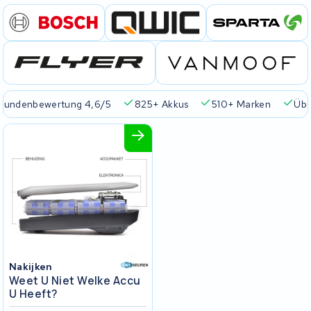
tung 4,6/5
825+ Akkus
510+ Marken
Über 45.000 Akk
Nakijken
Weet U Niet Welke Accu
U Heeft?