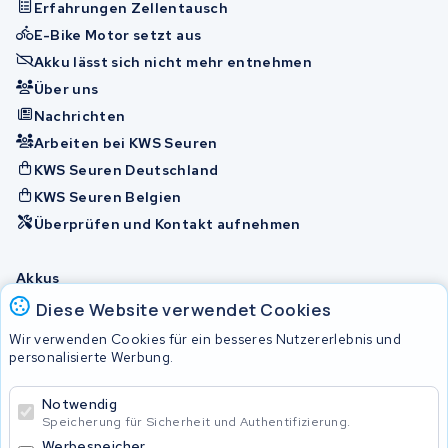
Erfahrungen Zellentausch
E-Bike Motor setzt aus
Akku lässt sich nicht mehr entnehmen
Über uns
Nachrichten
Arbeiten bei KWS Seuren
KWS Seuren Deutschland
KWS Seuren Belgien
Überprüfen und Kontakt aufnehmen
Akkus
Diese Website verwendet Cookies
Wir verwenden Cookies für ein besseres Nutzererlebnis und
© 2026 KWS Seuren
personalisierte Werbung.
Allgemeine Geschäftsbedingungen
Impressum
Notwendig
Privacy Policy
Speicherung für Sicherheit und Authentifizierung.
Werbespeicher