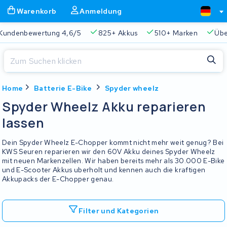
Warenkorb
Anmeldung
Kundenbewertung 4,6/5
825+ Akkus
510+ Marken
Übe
Schließen
Home
Batterie E-Bike
Spyder wheelz
Warenkorb
Schließen
Spyder Wheelz Akku reparieren
Beginnen Sie mit der Eingabe in der Suchleiste, um zu suchen
lassen
Ihr Warenkorb ist leer.
Dein Spyder Wheelz E-Chopper kommt nicht mehr weit genug? Bei
Immer eine passende Lösung
2 Jahre Garantie
Kunde
KWS Seuren reparieren wir den 60V Akku deines Spyder Wheelz
mit neuen Markenzellen. Wir haben bereits mehr als 30.000 E-Bike
und E-Scooter Akkus uberholt und kennen auch die kraftigen
Akkupacks der E-Chopper genau.
Filter und Kategorien