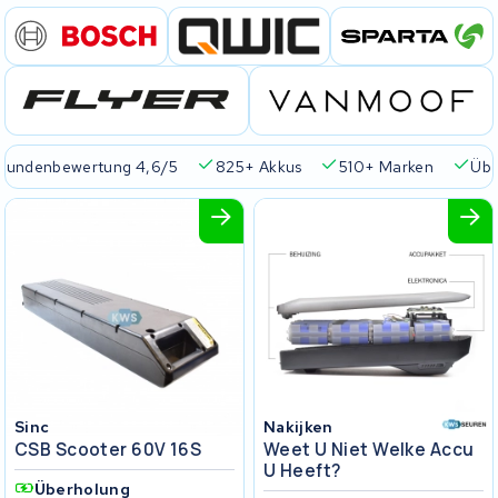
Kundenbewertung 4,6/5
825+ Akkus
510+ Marken
Übe
Sinc
Nakijken
CSB Scooter 60V 16S
Weet U Niet Welke Accu
U Heeft?
Überholung