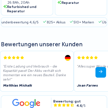
26.8Ah, 20Ah
Reparatur
Refurbished und
Reparatur
Kundenbewertung 4,6/5
825+ Akkus
510+ Marken
Übe
Bewertungen unserer Kunden
Erste Ladung und Verbrauch - die
Alles super Würde
Kapazität passt! Der Akku verhält sich
momentan wie ein neues Bauteil. Danke
sehr!
Matthias Michalk
Joan Farnes
Bewertung: gut
4.6
/5