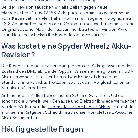
Bei der Revision tauschen wir alle Zellen gegen neue
Markenzellen. Das 60V 16S-Akkupack bekommt so wieder seine
volle Kapazitat. In vielen Fallen konnen wir sogar ein Upgrade auf
26,8 Ah anbieten, sodass dein Chopper noch weiter kommt als im
Originalzustand. Nach dem Zusammenbau testen wir den Akku
grundlich und schicken ihn kostenlos an dich zuruck.
Was kostet eine Spyder Wheelz Akku-
Revision?
Die Kosten fur eine Revision hangen von der Akkugrosse und dem
Zustand des BMS ab. Da der Spyder Wheelz einen grosseren 60V
Akku verwendet, liegt der Preis etwas hoher als bei einem
Standard-E-Bike Akku. Trotzdem sparst du im Vergleich zu einem
Neuakku oft erheblich.
Auf die neuen Zellen bekommst du 2 Jahre Garantie. Und du
schonst die Umwelt, weil Gehause und Elektronik wiederverwendet
werden. Mehr uber die
Lebensdauer von E-Bike Akkus
erfuhrst du
in unserem Ratgeber. Schau dir auch unser komplettes
E-Scooter
Akku Sortiment
an.
Häufig gestellte Fragen