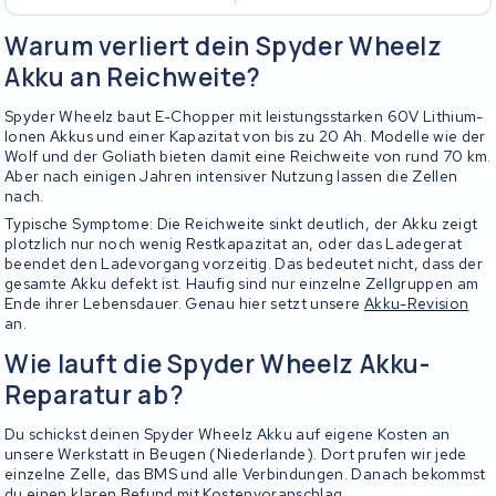
Warum verliert dein Spyder Wheelz
Akku an Reichweite?
Spyder Wheelz baut E-Chopper mit leistungsstarken 60V Lithium-
Ionen Akkus und einer Kapazitat von bis zu 20 Ah. Modelle wie der
Wolf und der Goliath bieten damit eine Reichweite von rund 70 km.
Aber nach einigen Jahren intensiver Nutzung lassen die Zellen
nach.
Typische Symptome: Die Reichweite sinkt deutlich, der Akku zeigt
plotzlich nur noch wenig Restkapazitat an, oder das Ladegerat
beendet den Ladevorgang vorzeitig. Das bedeutet nicht, dass der
gesamte Akku defekt ist. Haufig sind nur einzelne Zellgruppen am
Ende ihrer Lebensdauer. Genau hier setzt unsere
Akku-Revision
an.
Wie lauft die Spyder Wheelz Akku-
Reparatur ab?
Du schickst deinen Spyder Wheelz Akku auf eigene Kosten an
unsere Werkstatt in Beugen (Niederlande). Dort prufen wir jede
einzelne Zelle, das BMS und alle Verbindungen. Danach bekommst
du einen klaren Befund mit Kostenvoranschlag.