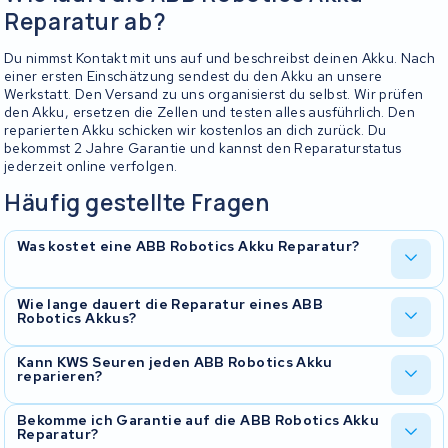
Reparatur ab?
Du nimmst Kontakt mit uns auf und beschreibst deinen Akku. Nach
einer ersten Einschätzung sendest du den Akku an unsere
Werkstatt. Den Versand zu uns organisierst du selbst. Wir prüfen
den Akku, ersetzen die Zellen und testen alles ausführlich. Den
reparierten Akku schicken wir kostenlos an dich zurück. Du
bekommst 2 Jahre Garantie und kannst den Reparaturstatus
jederzeit online verfolgen.
Häufig gestellte Fragen
Was kostet eine ABB Robotics Akku Reparatur?
Die Kosten hängen vom Akkutyp und dem Umfang der Reparatur
Wie lange dauert die Reparatur eines ABB
Robotics Akkus?
ab. Da ABB Robotics Akkus individuell geprüft werden, erstellen
wir nach Eingang ein Angebot. Eine Revision ist in der Regel
deutlich günstiger als ein neuer Originalakku.
Die Dauer hängt vom Akkutyp und der Verfügbarkeit der
Kann KWS Seuren jeden ABB Robotics Akku
reparieren?
passenden Zellen ab. In vielen Fällen ist die Reparatur innerhalb
weniger Werktage erledigt. Den aktuellen Status kannst du
jederzeit online über unser Real-Time Tracking verfolgen.
Wir prüfen jeden Akku individuell. In den meisten Fällen ist eine
Bekomme ich Garantie auf die ABB Robotics Akku
Reparatur?
Revision möglich. Nimm am besten vorher Kontakt mit uns auf,