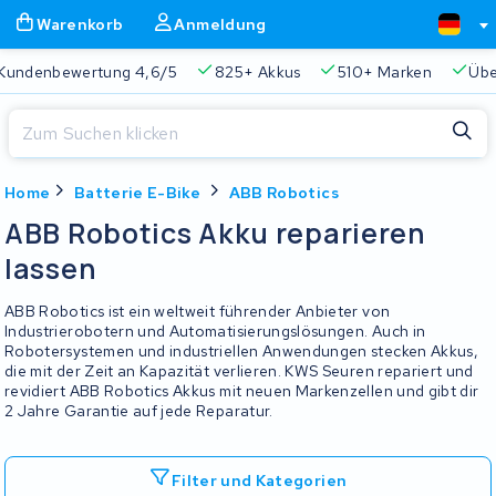
Warenkorb
Anmeldung
Kundenbewertung 4,6/5
825+ Akkus
510+ Marken
Übe
Schließen
Home
Batterie E-Bike
ABB Robotics
Warenkorb
Schließen
ABB Robotics Akku reparieren
Beginnen Sie mit der Eingabe in der Suchleiste, um zu suchen
lassen
Ihr Warenkorb ist leer.
ABB Robotics ist ein weltweit führender Anbieter von
Immer eine passende Lösung
2 Jahre Garantie
Kunde
Industrierobotern und Automatisierungslösungen. Auch in
Robotersystemen und industriellen Anwendungen stecken Akkus,
die mit der Zeit an Kapazität verlieren. KWS Seuren repariert und
revidiert ABB Robotics Akkus mit neuen Markenzellen und gibt dir
2 Jahre Garantie auf jede Reparatur.
Filter und Kategorien