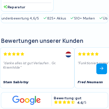
Reparatur
Kundenbewertung 4,6/5
825+ Akkus
510+ Marken
Übe
Bewertungen unserer Kunden
danke alles ist gut Verlaufen . Gr.
Funktioniert prima
Kriemhilde
Stam Sablotny
Fred Neumann
Bewertung: gut
4.6
/5