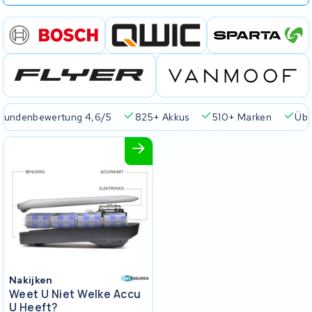
Kundenbewertung 4,6/5
825+ Akkus
510+ Marken
Übe
Nakijken
Weet U Niet Welke Accu
U Heeft?