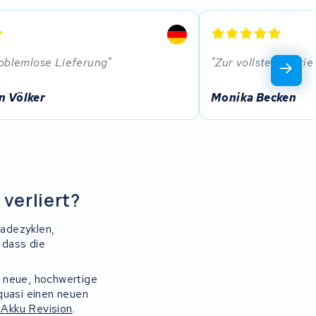
oblemlose Lieferung
Zur vollsten Zufri
n Völker
Monika Becken
verliert?
Ladezyklen,
 dass die
n neue, hochwertige
quasi einen neuen
 Akku Revision
.