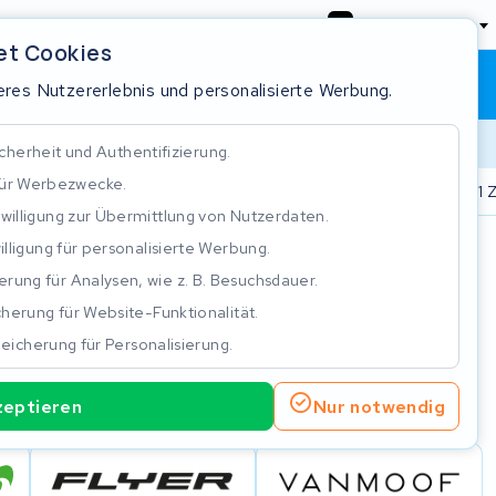
Deutschland
et Cookies
Warenkorb
Anmeldung
res Nutzererlebnis und personalisierte Werbung.
cherheit und Authentifizierung.
für Werbezwecke.
.000 Akkus repariert
Real time status tracking
ISO 9001 Z
nwilligung zur Übermittlung von Nutzerdaten.
illigung für personalisierte Werbung.
n
rung für Analysen, wie z. B. Besuchsdauer.
herung für Website-Funktionalität.
eicherung für Personalisierung.
zeptieren
Nur notwendig