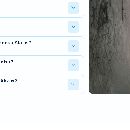
 hat Erfahrung mit verschiedenen
r sein sollte, teilen wir dir das ehrlich
 10 Arbeitstagen - abhängig davon,
ireeka Akkus?
atur ist. Nach Eingang deines Akkus
 für die eingebauten Zellen und unsere
ratur?
tig zuverlässig funktioniert.
ckversand nach der Reparatur
a Akkus?
ben Versand.
n ist oft deutlich günstiger als ein
rdem ist es nachhaltiger, weil dein
f unserer Seite
Warum eine E-Bike