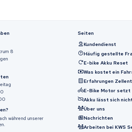
aben
Seiten
Kundendienst
trum 8
Häufig gestellte Fr
ugen
E-bike Akku Reset
Was kostet ein Fah
iten
Erfahrungen Zellen
eitag
E-Bike Motor setzt
00
:00
Akku lässt sich nic
Über uns
en?
Nachrichten
fach während unserer
en.
Arbeiten bei KWS S