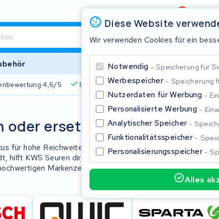
Bewertung
4,6/5
Diese Website verwend
Wir verwenden Cookies für ein besse
ubehör
Notwendig
Speicherung für Si
Werbespeicher
Speicherung 
enbewertung 4,6/5
825+ Akkus
510+ Marken
Über 45
Nutzerdaten für Werbung
Ei
Personalisierte Werbung
Einw
Schließe
n oder ersetzen
Analytischer Speicher
Speiche
Funktionalitätsspeicher
Speic
kkus für hohe Reichweiten ausgestattet
Personalisierungsspeicher
Sp
, hilft KWS Seuren dir weiter. Wir
 hochwertigen Markenzellen und 2
Alles ak
Beginnen Sie mit der Eingabe in der Suchleiste, um zu suchen