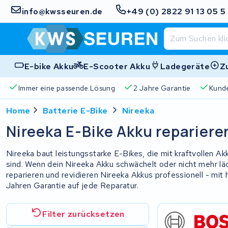
info@kwsseuren.de
+49 (0) 2822 91 13 05 5
E-bike Akku
E-Scooter Akku
Ladegeräte
Z
Immer eine passende Lösung
2 Jahre Garantie
Kund
Home
Batterie E-Bike
Nireeka
Nireeka E-Bike Akku repariere
Nireeka baut leistungsstarke E-Bikes, die mit kraftvollen A
sind. Wenn dein Nireeka Akku schwächelt oder nicht mehr lädt
reparieren und revidieren Nireeka Akkus professionell - mit
Jahren Garantie auf jede Reparatur.
Filter zurücksetzen