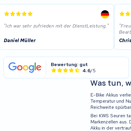
EZee
TurnLife
Ich war sehr zufrieden mit der DienstLeistung.
Freu
Bear
SociBike
Daniel Müller
Chri
Ghost
Life&Mobility
Bewertung: gut
4.6
/5
Devron
Was tun, w
Derby cycle
E-Bike Akkus verlie
Temperatur und Nut
Ultracell
Reichweite spürbar 
Bei KWS Seuren tau
Keola
Markenzellen aus. 
Akku in der vertra