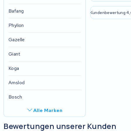
Bafang
e passende Lösung
2 Jahre Garantie
Kundenbewertung 4,
Phylion
Gazelle
Giant
Koga
Amslod
Bosch
Alle Marken
R.A.T. Holland
Bewertungen unserer Kunden