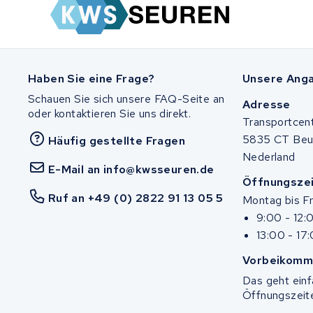
Stella
Winther
Zuchetti
Haben Sie eine Frage?
Unsere Ang
Schauen Sie sich unsere FAQ-Seite an
E-kuma
Adresse
oder kontaktieren Sie uns direkt.
Transportcen
Malaguti
5835 CT Be
Häufig gestellte Fragen
Nederland
E-Mail an info@kwsseuren.de
Puch
Öffnungsze
Ruf an +49 (0) 2822 91 13 05 5
Montag bis Fr
Alber
9:00 - 12:
13:00 - 17
Motocaddy
Vorbeikomm
AEG
Das geht ein
Öffnungszeit
Ridgeback Bikes