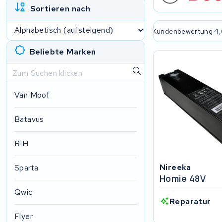
Sortieren nach
e passende Lösung
2 Jahre Garantie
Kundenbewertung 4,
Beliebte Marken
Van Moof
Batavus
RIH
Nireeka
Sparta
Homie 48V
Qwic
Reparatur
Flyer