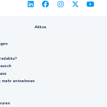
Akkus
agen
rradakku?
tausch
 aus
ht mehr entnehmen
euren