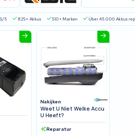
6/5
825+ Akkus
510+ Marken
Über 45.000 Akkus rep
Nakijken
Weet U Niet Welke Accu
U Heeft?
Reparatur