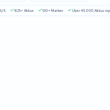
6/5
825+ Akkus
510+ Marken
Über 45.000 Akkus rep