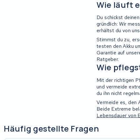
Wie läuft 
Ridley
Du schickst deinen
Hercules
gründlich: Wir mess
erhältst du von un
FIT E-Bike System Integration
Stimmst du zu, ers
testen den Akku u
World power
Garantie auf unser
Ratgeber.
Wie pflegs
36V
Mit der richtigen P
Schwinn
und vermeide extr
du ihn nicht regelm
Tounis
Vermeide es, den A
Beide Extreme bela
Sundvall
Lebensdauer von E
Häufig gestellte Fragen
Rixe