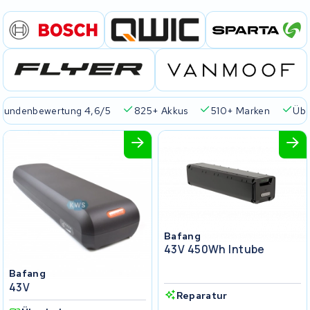
Kundenbewertung 4,6/5
825+ Akkus
510+ Marken
Übe
Bafang
43V 450Wh Intube
Bafang
43V
Reparatur