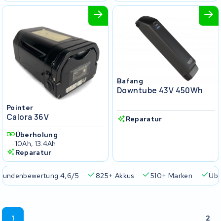
Bafang
Downtube 43V 450Wh
Pointer
Calora 36V
Reparatur
Überholung
10Ah, 13.4Ah
Reparatur
Kundenbewertung 4,6/5
825+ Akkus
510+ Marken
Übe
1
2