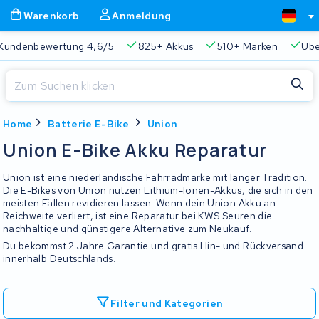
Warenkorb
Anmeldung
Kundenbewertung 4,6/5
825+ Akkus
510+ Marken
Übe
Schließen
Home
Batterie E-Bike
Union
Warenkorb
Schließen
Union E-Bike Akku Reparatur
Beginnen Sie mit der Eingabe in der Suchleiste, um zu suchen
Ihr Warenkorb ist leer.
Union ist eine niederländische Fahrradmarke mit langer Tradition.
Die E-Bikes von Union nutzen Lithium-Ionen-Akkus, die sich in den
meisten Fällen revidieren lassen. Wenn dein Union Akku an
Immer eine passende Lösung
2 Jahre Garantie
Kunde
Reichweite verliert, ist eine Reparatur bei KWS Seuren die
nachhaltige und günstigere Alternative zum Neukauf.
Du bekommst 2 Jahre Garantie und gratis Hin- und Rückversand
innerhalb Deutschlands.
Filter und Kategorien