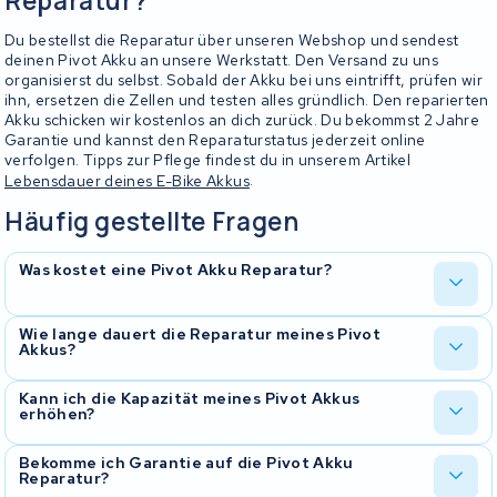
Reparatur?
Du bestellst die Reparatur über unseren Webshop und sendest
deinen Pivot Akku an unsere Werkstatt. Den Versand zu uns
organisierst du selbst. Sobald der Akku bei uns eintrifft, prüfen wir
ihn, ersetzen die Zellen und testen alles gründlich. Den reparierten
Akku schicken wir kostenlos an dich zurück. Du bekommst 2 Jahre
Garantie und kannst den Reparaturstatus jederzeit online
verfolgen. Tipps zur Pflege findest du in unserem Artikel
Lebensdauer deines E-Bike Akkus
.
Häufig gestellte Fragen
Was kostet eine Pivot Akku Reparatur?
Die Kosten hängen vom Akkutyp und der gewünschten Kapazität
Wie lange dauert die Reparatur meines Pivot
Akkus?
ab. Auf unserer Website findest du bei deinem Fazua Energy 430
Modell den genauen Preis. Eine Revision ist fast immer günstiger
als ein neuer Originalakku und beinhaltet 2 Jahre Garantie.
Die meisten Pivot Akku Reparaturen sind innerhalb weniger
Kann ich die Kapazität meines Pivot Akkus
erhöhen?
Werktage nach Eingang erledigt. Den aktuellen Status kannst du
jederzeit online über unser Real-Time Tracking verfolgen.
In vielen Fällen ist ein Upgrade möglich. Bei der Revision können
Bekomme ich Garantie auf die Pivot Akku
Reparatur?
wir Zellen mit höherer Kapazität einbauen, sodass du mehr