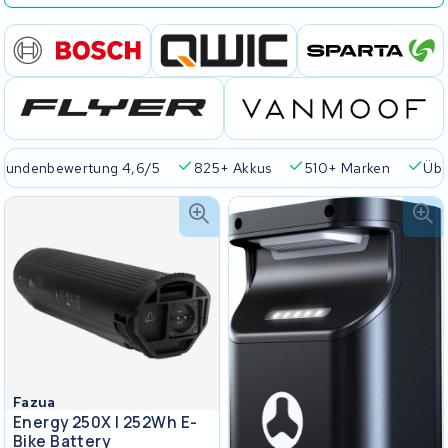
Kundenbewertung 4,6/5
825+ Akkus
510+ Marken
Übe
Fazua
Energy 250X I 252Wh E-
Bike Battery