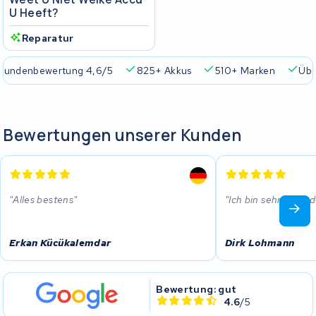
U Heeft?
Reparatur
Kundenbewertung 4,6/5
825+ Akkus
510+ Marken
Übe
Bewertungen unserer Kunden
Alles bestens
Ich bin sehr zufrie
Erkan Kücükalemdar
Dirk Lohmann
Bewertung: gut
4.6
/5