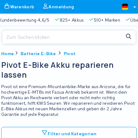
Warenkorb
Anmeldung
Kundenbewertung 4,6/5
825+ Akkus
510+ Marken
Übe
Schließen
Home
Batterie E-Bike
Pivot
Warenkorb
Schließen
Pivot E-Bike Akku reparieren
Beginnen Sie mit der Eingabe in der Suchleiste, um zu suchen
lassen
Ihr Warenkorb ist leer.
Pivot ist eine Premium-Mountainbike-Marke aus Arizona, die für
Immer eine passende Lösung
2 Jahre Garantie
Kunde
hochwertige E-MTBs mit Fazua Antrieb bekannt ist. Wenn dein
Pivot Akku an Reichweite verliert oder nicht mehr richtig
funktioniert, hilft KWS Seuren. Wir reparieren und revidieren Pivot
E-Bike Akkus mit neuen Markenzellen und geben dir 2 Jahre
Garantie auf jede Reparatur.
Filter und Kategorien